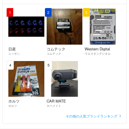
1
2
3
日産
コムテック
Western Digital
ニッサン
コムテック
ウエスタンデジタル
4
5
ホルツ
CAR MATE
ホルツ
カーメイト
その他の人気ブランドランキング