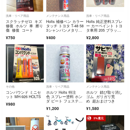
洗車・リペア用品
メンテナンス用品
洗車・リペア用品
スクラッチゼロ キズ
Holts 補修ペン カラー
Holts 純正塗料スプレ
修復 ホルツ 車 擦り
タッチ トヨタ T-48 58
ー カーペイント トヨ
傷 修復 コート
3シャンパンメタリッ
タ車用 205 ブラック
ク
M
¥750
¥400
¥2,800
その他
洗車・リペア用品
メンテナンス用品
コンパウンド ミニセ
ホルツ Holts 特注
ホルツ 錆び取り消し
ット MH-926 HOLTS
色 スプレー塗料 ホン
ゴム ガリガリ荒
ダ ビート フェスティ
め 超おまけつき
¥980
バルレッド
¥1,200
¥1,580
3%還元