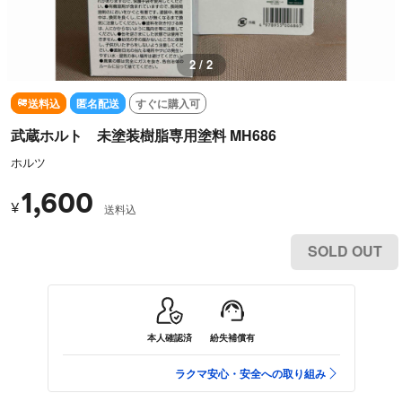
2 / 2
送料込
匿名配送
すぐに購入可
武蔵ホルト 未塗装樹脂専用塗料 MH686
ホルツ
1,600
¥
送料込
SOLD OUT
本人確認済
紛失補償有
ラクマ安心・安全への取り組み