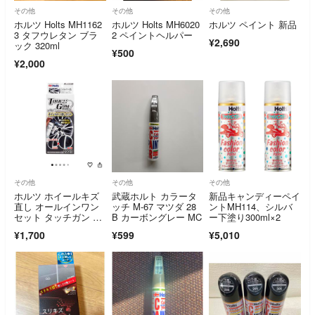
その他
その他
その他
ホルツ Holts MH1162
ホルツ Holts MH6020
ホルツ ペイント 新品
3 タフウレタン ブラ
2 ペイントヘルパー
¥2,690
ック 320ml
¥500
¥2,000
その他
その他
その他
ホルツ ホイールキズ
武蔵ホルト カラータ
新品キャンディーペイ
直し オールインワン
ッチ M-67 マツダ 28
ントMH114、シルバ
セット タッチガン シ
B カーボングレー MC
ー下塗り300ml×2
ルバー
¥1,700
¥599
¥5,010