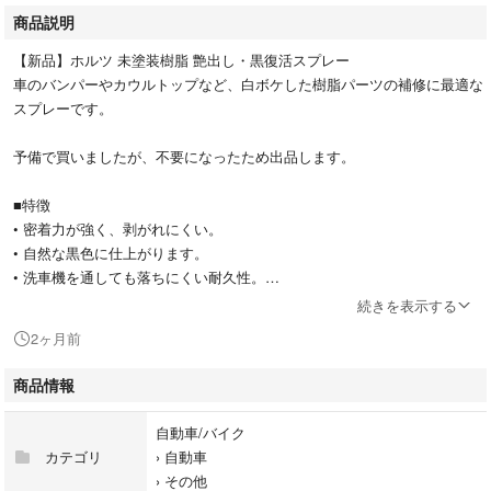
商品説明
【新品】ホルツ 未塗装樹脂 艶出し・黒復活スプレー
車のバンパーやカウルトップなど、白ボケした樹脂パーツの補修に最適な
スプレーです。
予備で買いましたが、不要になったため出品します。
■特徴
• 密着力が強く、剥がれにくい。
• 自然な黒色に仕上がります。
• 洗車機を通しても落ちにくい耐久性。
続きを表示する
型番：MH686
2ヶ月前
メーカー：武蔵ホルト
商品情報
#ホルツ
#MH686
自動車/バイク
#自動車/バイク
カテゴリ
›
自動車
#樹脂復活
›
その他