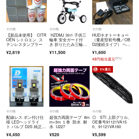
その他
その他
その他
【新品未使用】 CITR
HZDMJ 3in1 子供三
HUDネオトーキョー
OËN シトロエン ス
輪車 安全ガード付
（量産型初号機／OB
テンレスタンブラー
き 折りたたみ三輪
D2接続タイプ） ヘッ
車 押し車 かじ付 組み
ドアップディスプレイ
¥2,819
¥11,500
¥1,600
立て簡単 自転車 子供
用 発泡タイヤ
(3%)
48円相当還元
5%還元
その他
その他
その他
配線レス ポン付け仕
超強力両面テープ 8m
◎ STI 上部グリル、
様 LEDヘッドライ
m×3m １巻 防水 耐
OE番号91121VA15
ト バルブ D2S 純正HI
水 U227
0、91121VA160
D交換 ポン付け 中古
¥4,450
¥520
¥5,599