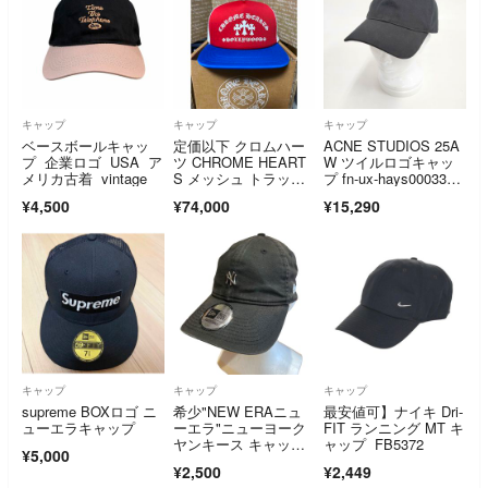
キャップ
キャップ
キャップ
ベースボールキャッ
定価以下 クロムハー
ACNE STUDIOS 25A
プ 企業ロゴ USA ア
ツ CHROME HEART
W ツイルロゴキャッ
メリカ古着 vintage
S メッシュ トラッカ
プ fn-ux-hays00033
ーキャップ
0 帽子 キャップ ク
¥4,500
¥74,000
¥15,290
ロ メンズ アクネスト
ゥディオズ【中古】6-
0723G◎
キャップ
キャップ
キャップ
supreme BOXロゴ ニ
希少"NEW ERAニュ
最安値可】ナイキ Dri-
ューエラキャップ
ーエラ"ニューヨーク
FIT ランニング MT キ
ヤンキース キャップ
ャップ FB5372
¥5,000
フェードブラック ニ
¥2,500
¥2,449
ューヨークヤンキー