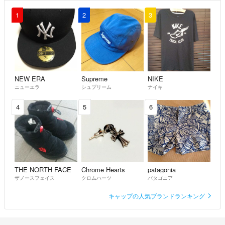
1
2
3
NEW ERA
Supreme
NIKE
ニューエラ
シュプリーム
ナイキ
4
5
6
THE NORTH FACE
Chrome Hearts
patagonia
ザノースフェイス
クロムハーツ
パタゴニア
キャップの人気ブランドランキング