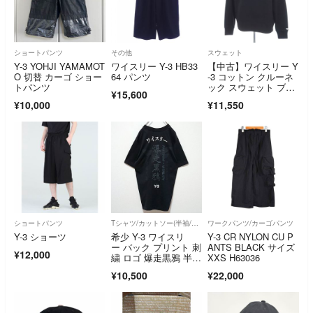
ショートパンツ
その他
スウェット
Y-3 YOHJI YAMAMOT
ワイスリー Y-3 HB33
【中古】ワイスリー Y
O 切替 カーゴ ショー
64 パンツ
-3 コットン クルーネ
トパンツ
ック スウェット ブラ
¥15,600
ック【サイズS】【メ
¥10,000
¥11,550
ンズ】
ショートパンツ
Tシャツ/カットソー(半袖/袖なし)
ワークパンツ/カーゴパンツ
Y-3 ショーツ
希少 Y-3 ワイスリ
Y-3 CR NYLON CU P
ー バック プリント 刺
ANTS BLACK サイズ
¥12,000
繍 ロゴ 爆走黒鴉 半
XXS H63036
袖 Tシャツ
¥10,500
¥22,000