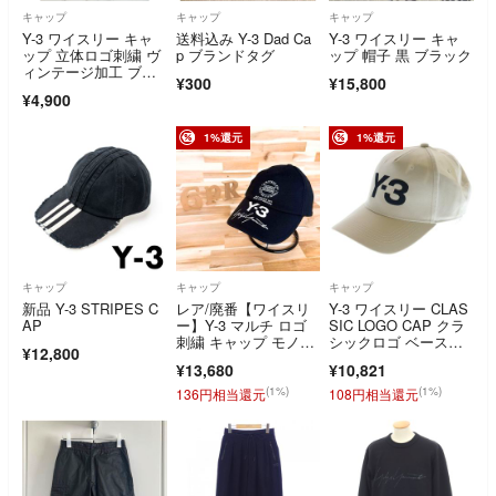
キャップ
キャップ
キャップ
Y-3 ワイスリー キャ
送料込み Y-3 Dad Ca
Y-3 ワイスリー キャ
ップ 立体ロゴ刺繍 ヴ
p ブランドタグ
ップ 帽子 黒 ブラック
ィンテージ加工 ブラ
¥300
¥15,800
ック
¥4,900
1%還元
1%還元
キャップ
キャップ
キャップ
新品 Y-3 STRIPES C
レア/廃番【ワイスリ
Y-3 ワイスリー CLAS
AP
ー】Y-3 マルチ ロゴ
SIC LOGO CAP クラ
刺繍 キャップ モノト
シックロゴ ベースボ
¥12,800
ーン 黒×白
ールキャップ 帽子 ホ
¥13,680
¥10,821
ワイト JP1144-3-104
(1%)
(1%)
136円相当還元
108円相当還元