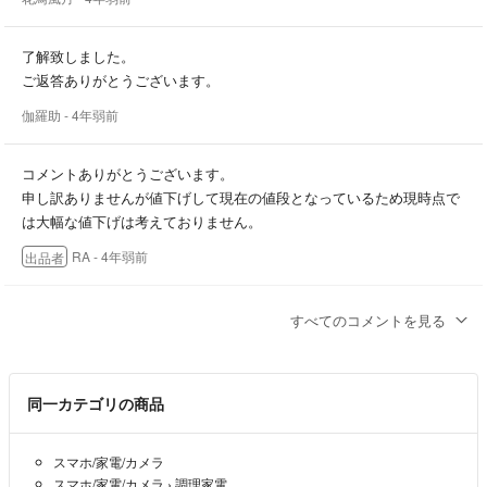
了解致しました。
ご返答ありがとうございます。
伽羅助
- 4年弱前
コメントありがとうございます。
申し訳ありませんが値下げして現在の値段となっているため現時点で
は大幅な値下げは考えておりません。
RA
- 4年弱前
出品者
初めまして。
すべてのコメントを見る
こちらの商品、4,000円になりませんか？
ご検討願います。
可能であれば専用でお願い致します。
同一カテゴリの商品
伽羅助
- 4年弱前
スマホ/家電/カメラ
2000円即決します。
スマホ/家電/カメラ
›
調理家電