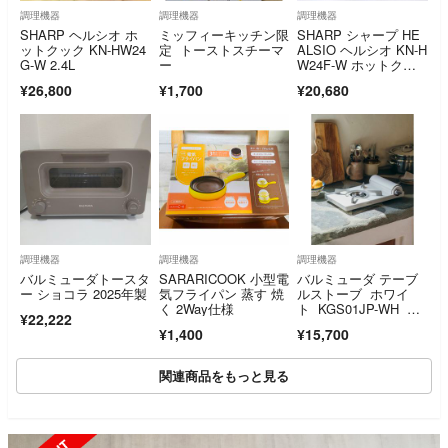
調理機器
調理機器
調理機器
SHARP ヘルシオ ホ
ミッフィーキッチン限
SHARP シャープ HE
ットクック KN-HW24
定 トーストスチーマ
ALSIO ヘルシオ KN-H
G-W 2.4L
ー
W24F-W ホットクッ
ク 2.4L 電気 自動調理
¥26,800
¥1,700
¥20,680
鍋 無水鍋
調理機器
調理機器
調理機器
バルミューダトースタ
SARARICOOK 小型電
バルミューダ テーブ
ー ショコラ 2025年製
気フライパン 蒸す 焼
ルストーブ ホワイ
く 2Way仕様
ト KGS01JP-WH 新
¥22,222
品未開封 カセットコ
¥1,400
¥15,700
ンロ 白
関連商品をもっと見る
SOLD OUT