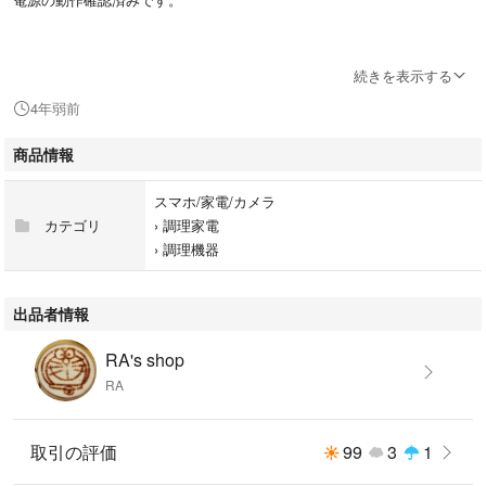
あくまで中古品という点をご理解ください。
続きを表示する
4年弱前
以下、購入サイトからコピーした商品説明文です。
本体:幅30.4cm×奥行34.5cm×高さ5.4cm
商品情報
消費電力:75W相当~1400W
スマホ/家電/カメラ
カテゴリ
›
調理家電
質量:約2.5kg
›
調理機器
付属品:電源コード
出品者情報
お鍋のだしが簡単にとれる「鍋だし作りコース」
RA's shop
とろ火・強火が押すだけ「ワンタッチ火力操作」
RA
運転音が気になりにくい「静音設計(弱火以下)」
取引の評価
99
3
1