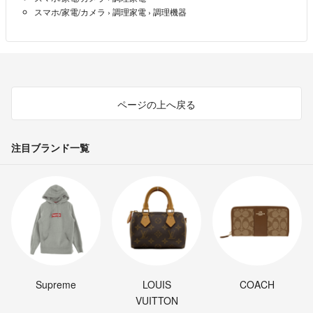
スマホ/家電/カメラ
›
調理家電
›
調理機器
にんにく
- 4年弱前
ページの上へ戻る
注目ブランド一覧
Supreme
LOUIS
COACH
VUITTON