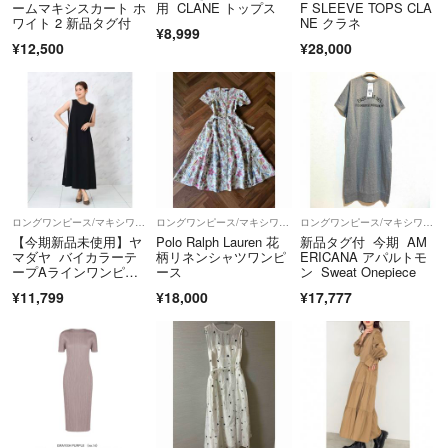
ームマキシスカート ホ
用 CLANE トップス
F SLEEVE TOPS CLA
ワイト 2 新品タグ付
NE クラネ
¥8,999
¥12,500
¥28,000
ロングワンピース/マキシワンピース
ロングワンピース/マキシワンピース
ロングワンピース/マキシワンピース
【今期新品未使用】ヤ
Polo Ralph Lauren 花
新品タグ付 今期 AM
マダヤ バイカラーテ
柄リネンシャツワンピ
ERICANA アパルトモ
ープAラインワンピー
ース
ン Sweat Onepiece
ス FENNEL
¥11,799
¥18,000
¥17,777