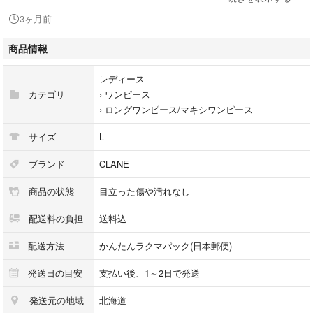
■サイズ：２ L相当
3ヶ月前
裄丈21 cm
身幅43.5 cm
商品情報
着丈128 cm
レディース
平置き実寸。
カテゴリ
›
ワンピース
着画はお断りいたします。
›
ロングワンピース/マキシワンピース
■状態
サイズ
L
特に傷汚れは見当たらず綺麗な状態です。
これからも長くご愛用していただけるお品物です。
ブランド
CLANE
商品の状態
目立った傷や汚れなし
■カラー：ライトブルー
配送料の負担
送料込
■素材：コットン60% ポリエステル40%
配送方法
かんたんラクマパック(日本郵便)
■購入先
ブランドリユース店
発送日の目安
支払い後、1～2日で発送
日本流通自主管理協会加盟店(AACD)
発送元の地域
北海道
質屋・古物市場・ストア商品