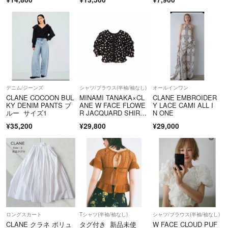
デニム/ジーンズ
シャツ/ブラウス(半袖/袖なし)
オールインワン
CLANE COCOON BUL
MINAMI TANAKA×CL
CLANE EMBROIDER
KY DENIM PANTS ブ
ANE W FACE FLOWE
Y LACE CAMI ALL I
ルー サイズ1
R JACQUARD SHIRRI
N ONE
NG TOPS
¥35,200
¥29,800
¥29,000
ロングスカート
Tシャツ(半袖/袖なし)
シャツ/ブラウス(半袖/袖なし)
CLANE クラネ ボリュ
タグ付き 新品未使
W FACE CLOUD PUF