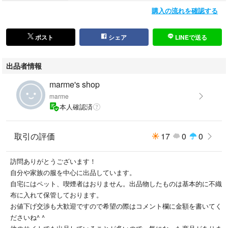
鑑定済み商品
購入の流れを確認する
その他ネット購入
不要になった私物
など
ポスト
シェア
LINEで送る
■配送
出品者情報
簡易包装にて24時間以内に発送いたします。
仕事の都合で遅れる場合がございますのでご了承ください。
marme's shop
marme
ご購入前にプロフィールの確認をよろしくお願いします。
本人確認済
サイズ...L
取引の評価
17
0
0
訪問ありがとうございます！
自分や家族の服を中心に出品しています。
自宅にはペット、喫煙者はおりません。出品物したものは基本的に不織
布に入れて保管しております。
お値下げ交渉も大歓迎ですので希望の際はコメント欄に金額を書いてく
ださいね^ ^