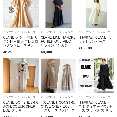
ロングワンピース/マキシワンピース
ロングワンピース/マキシワンピース
ロングワンピース/マキシワンピース
CLANE クラネ 麻混 リ
CLANE LINE HANDKE
【極美品】CLANE ホ
ネンレーヨン フレアロ
RCHIEF ONE PIEC
ワイトワンピース
ングワンピース Aライ
E ラインハンカチーフ
¥18,000
ン Vネック サイズ1 日
ワンピース チェッ
¥6,599
¥8,980
本製
ク ロングワンピース
ロングワンピース/マキシワンピース
ロングワンピース/マキシワンピース
ロングワンピース/マキシワンピース
CLANE DOT SHEER C
【CLANE】CONSTRU
【極美品】CLANE ク
ACHECOEUR ONEPI
CTIVE ONEPIECE ノ
ラネ ティアードワンピ
ECE クラネ
ースリーブワンピース
ース ブラック 黒 サイ
ズ1
¥14,800
¥13,500
¥7,900