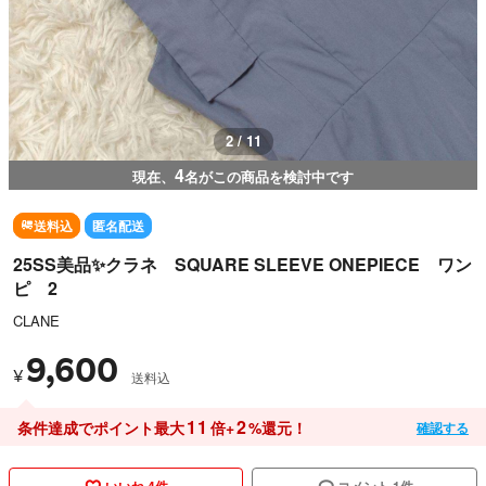
2 / 11
4
現在、
名がこの商品を検討中です
送料込
匿名配送
25SS美品✨クラネ SQUARE SLEEVE ONEPIECE ワン
ピ 2
CLANE
9,600
¥
送料込
11
2
条件達成でポイント最大
倍+
%還元！
確認する
いいね 4件
コメント 1件