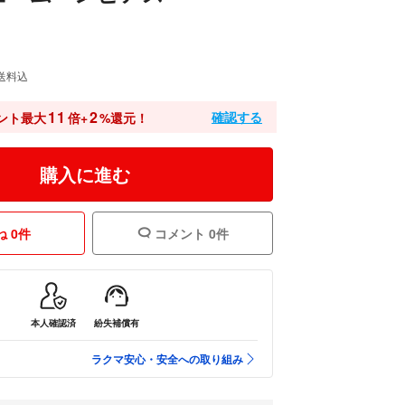
送料込
11
2
確認する
ント最大
倍+
%還元！
購入に進む
 0件
コメント 0件
本人確認済
紛失補償有
ラクマ安心・安全への取り組み