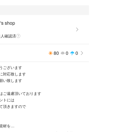
s shop
ビックジルコニア
Pコーティング）
本人確認済
横0.4cm
80
0
0
04P
うございます
に対応致します
願い致します
はご遠慮頂いております
ントには
て頂きますので
資材を