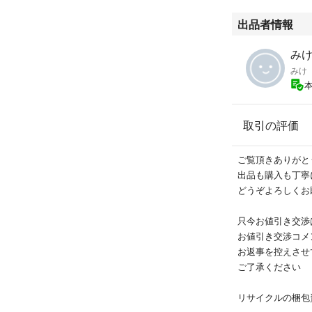
商品詳細
出品者情報
素材
みけ'
ゴールド キュー
みけ
ステンレス（I
サイズ 縦0.5cm×
取引の評価
商品番号：DG6600
ご覧頂きありがと
出品も購入も丁寧
どうぞよろしくお
只今お値引き交渉
お値引き交渉コメ
お返事を控えさせ
ご了承ください
リサイクルの梱包