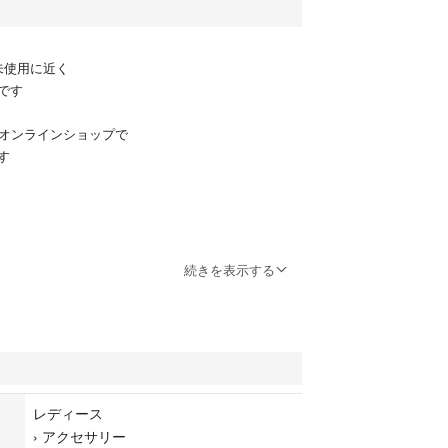
未使用に近く
です
Eオンラインショップで
す
続きを表示する
します
遠慮ください
レディース
›
アクセサリー
〜