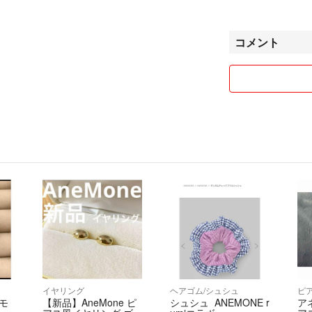
使わせて頂く場合
ペットはいません
コメント
非喫煙者です
イヤリング
ヘアゴム/シュシュ
ピ
ーモ
【新品】AneMone ピ
シュシュ ANEMONE r
アネ