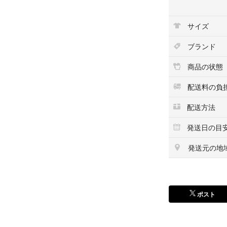
ビジューが煌めく
サイズ
耳元にさり気ない
ブランド
小ぶりのサイズ感
上品な雰囲気に導
商品の状態
「ステンレス素材
配送料の負
金属アレルギーや
配送方法
デイリー使いにぴ
発送日の目
※ATTENTION※
■微細なキズや製
発送元の地
■【ゴールド】は
によっては変色す
ご使用後は柔らか
の付け外しをお勧
ポスト
■全ての方がアレ
で、万が一肌に合