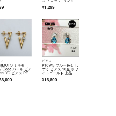
ス
ス ドロップ リング
99
¥1,299
アス
ピアス
KIMOTO ミキモ
K10WG ブルー色石 し
V Code パール ピア
ずく ピアス 10金 ホワ
750YG ピアス PE-1
イトゴールド 上品 美
9PK K18イエローゴ
品
88,000
¥16,800
ルド イエローゴー
ド レディース【中
】