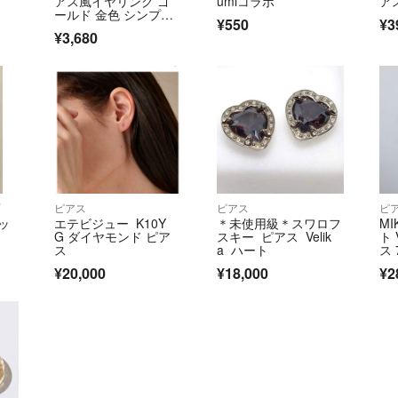
アス風イヤリング ゴ
umiコラボ
ア
ールド 金色 シンプ
¥550
¥3
ル アネモネ
¥3,680
プ
ピアス
ピアス
ピ
ッ
エテビジュー K10Y
＊未使用級＊スワロフ
MI
G ダイヤモンド ピア
スキー ピアス Velik
ト 
ス
a ハート
ス 
77
¥20,000
¥18,000
¥2
ー
ル
古