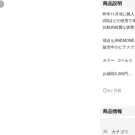
商品説明
昨年11月頃に購入
2回ほどの使用で
比較的綺麗な状態
現在もANEMON
販売中のピアスで
カラー ゴールド
お値段3,300円
洗浄済みです
4ヶ月前
簡易包装でお届け
商品情報
お値引き交渉はご
カテゴリ
以外商品説明より