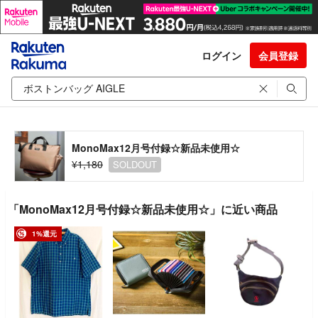
ログイン
会員登録
MonoMax12月号付録☆新品未使用☆
¥1,180
SOLDOUT
「MonoMax12月号付録☆新品未使用☆」に近い商品
1%還元