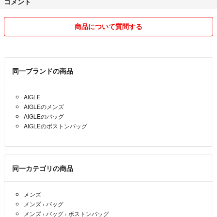
コメント
付録の中身の状態(縫製や初期キズ、折りジワなど)や、梱包に関して神
経質な方は、お取引きを御遠慮頂きますようよろしくお願いします。
商品について質問する
※基本、梱包資材はリサイクル品を利用していますのでご理解よろしく
お願い致します。
同一ブランドの商品
最後までお読み頂きありがとうございます( ⁎ᵕᴗᵕ⁎ )
AIGLE
AIGLEのメンズ
AIGLEのバッグ
AIGLEのボストンバッグ
同一カテゴリの商品
メンズ
メンズ
›
バッグ
メンズ
›
バッグ
›
ボストンバッグ