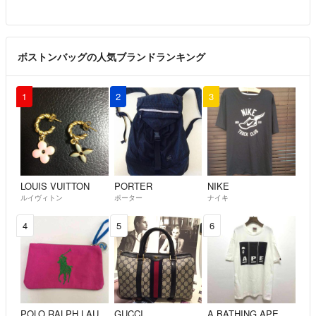
ボストンバッグの人気ブランドランキング
1
2
3
LOUIS VUITTON
PORTER
NIKE
ルイヴィトン
ポーター
ナイキ
4
5
6
POLO RALPH LAUREN
GUCCI
A BATHING APE