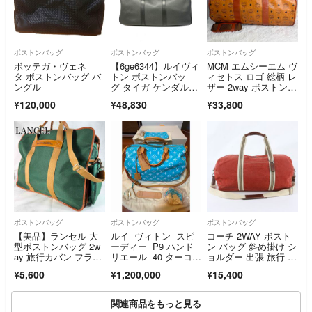
ボストンバッグ
ボストンバッグ
ボストンバッグ
ボッテガ・ヴェネ
【6ge6344】ルイヴィ
MCM エムシーエム ヴ
タ ボストンバッグ バ
トン ボストンバッ
ィセトス ロゴ 総柄 レ
ングル
グ タイガ ケンダルP
ザー 2way ボストンバ
M M30122 アルドワー
ッグ
¥120,000
¥48,830
¥33,800
ズ【中古】メンズ
ボストンバッグ
ボストンバッグ
ボストンバッグ
【美品】ランセル 大
ルイ ヴィトン スピ
コーチ 2WAY ボスト
型ボストンバッグ 2w
ーディー P9 ハンド
ン バッグ 斜め掛け シ
ay 旅行カバン フラン
リエール 40 ターコイ
ョルダー 出張 旅行 ト
ス製 収納多数
ズ
ート トラベル ビジネ
¥5,600
¥1,200,000
¥15,400
ス メンズ WGE EL5-5
関連商品をもっと見る