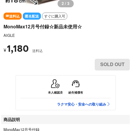
2 / 3
送料込
匿名配送
すぐに購入可
MonoMax12月号付録☆新品未使用☆
AIGLE
1,180
¥
送料込
SOLD OUT
本人確認済
紛失補償有
ラクマ安心・安全への取り組み
商品説明
MonoMax12月号付録