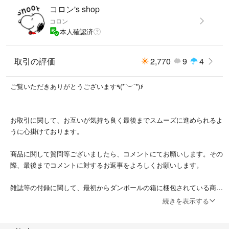
コロン's shop
コロン
本人確認済
取引の評価
2,770
9
4
ご覧いただきありがとうございます٩(*´︶`*)۶
お取引に関して、お互いが気持ち良く最後までスムーズに進められるよ
うに心掛けております。
商品に関して質問等ございましたら、コメントにてお願いします。その
際、最後までコメントに対するお返事をよろしくお願いします。
雑誌等の付録に関して、最初からダンボールの箱に梱包されている商品
は、基本中身は開封せずにそのままの状態で発送させて頂く場合がござ
続きを表示する
いますことご了承ください。厚みや重さの関係上、箱から出して梱包し
直しさせて頂く場合もございます。