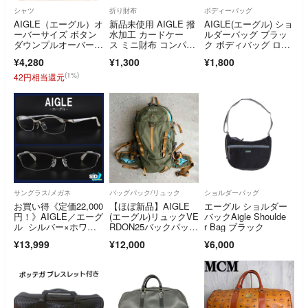
シャツ
折り財布
ボディーバッグ
AIGLE（エーグル）オ
新品未使用 AIGLE 撥
AIGLE(エーグル) ショ
ーバーサイズ ボタン
水加工 カードケー
ルダーバッグ ブラッ
ダウンプルオーバーシ
ス ミニ財布 コンパク
ク ボディバッグ ロゴ
ャツ
ト財布 付録
刺繍 軽量
¥4,280
¥1,300
¥1,800
(1%)
42円相当還元
サングラス/メガネ
バッグパック/リュック
ショルダーバッグ
お買い得《定価22,000
【ほぼ新品】AIGLE
エーグル ショルダー
円！》AIGLE／エーグ
(エーグル)リュックVE
バックAigle Shoulde
ル シルバー×ホワイ
RDON25バックパック
r Bag ブラック
ト メガネ
25L
¥13,999
¥12,000
¥6,000