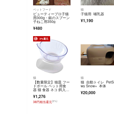
ペットフード
猫
ビューティープロ子猫
子猫用 哺乳器
用300g・銀のスプーン
¥1,190
子ねこ用350g
¥480
3%還元
猫
猫
【数量限定】猫皿 フー
猫 自動トイレ PetS
ドボール ペット用食
wy Snow+ 本体
器 猫 食器 ネコ 餌入
¥20,000
れ 15°傾き
¥1,276
(3%)
38円相当還元