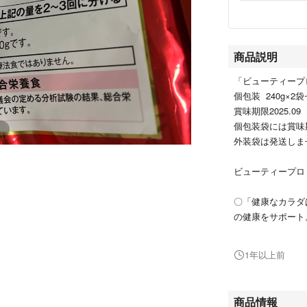
商品説明
「ビューティープ
個包装 240g×2
賞味期限2025.09
個包装袋には賞味
外装袋は発送しま
ビューティープロ
〇「健康なカラダ
の健康をサポート
過ごしたい室内猫
バイオティクスの
1年以上前
の健康維持。ビフ
不要になったので
商品情報
プチプチに入れて