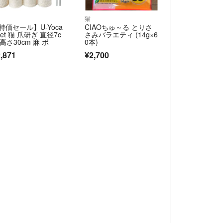
猫
特価セール】U-Yoca
CIAOちゅ～る とりさ
Pet 猫 爪研ぎ 直径7c
さみバラエティ (14g×6
 高さ30cm 麻 ポ
0本)
,871
¥2,700