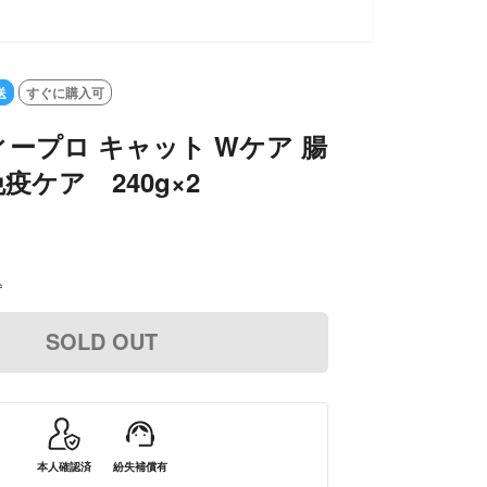
送
すぐに購入可
ープロ キャット Wケア 腸
疫ケア 240g×2
込
SOLD OUT
本人確認済
紛失補償有