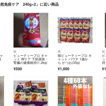
然免疫ケア 240g×2」に近い商品
猫
猫
猫
キャ
ビューティープロ キャ
猫ビューティープロ キ
ビ
頃
ット Wケア 下部尿路・
ャット パウチ 1歳か
ッ
腎臓の健康維持(1.2kg)
ら かつお(35g)
持
¥500
¥1,000
¥1