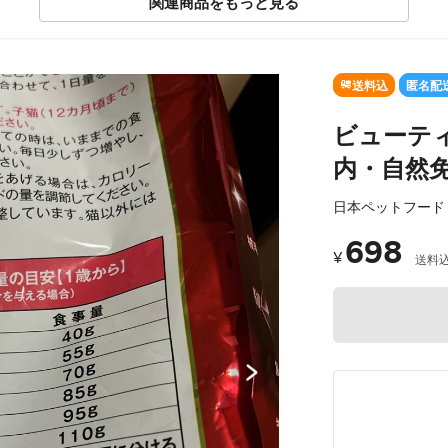
関連商品をもっと見る
SOLD OUT
送料込
匿名配
ビューティ
内・自然免
日本ペットフード
698
¥
送料