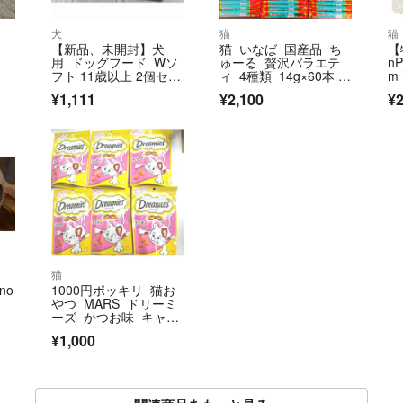
犬
猫
猫
【新品、未開封】犬
猫 いなば 国産品 ち
【
用 ドッグフード Wソ
ゅーる 贅沢バラエテ
n
フト 11歳以上 2個セッ
ィ 4種類 14g×60本 中
m
ト シニア用
身のみ
¥1,111
¥2,100
¥2
猫
no
1000円ポッキリ 猫お
やつ MARS ドリーミ
ーズ かつお味 キャッ
トフード
¥1,000