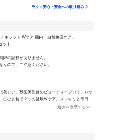
ラクマ安心・安全への取り組み
ロ キャット Wケア 腸内・自然免疫ケア」
袋セット
期限の記載がありません。
せんので、ご注意ください。
は美しい」獣医師監修のビューティープロで、８つ
。〇ひと粒で２つの健康Ｗケア。スッキリと毎日を
へカラダの中から健康を守る栄養バランス。〇プレ
続きを表示する
水溶性食物繊維イヌリンとオリゴ糖を配合し、腸内
ィズス菌ＢＲー１０８配合。
出品します。
、封筒で発送します。