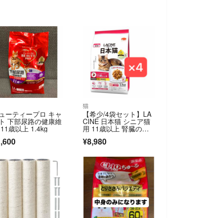
猫
ューティープロ キャ
【希少/4袋セット】LA
ト 下部尿路の健康維
CINE 日本猫 シニア猫
 11歳以上 1.4kg
用 11歳以上 腎臓の健
康維持 1.1kg×4個
,600
¥8,980