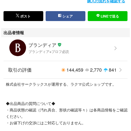
購入の流れを確認する
【外側】
・バック ⇒ 小さな汚れ若干
【内側】
ポスト
シェア
LINEで送る
・首周り ⇒ 汗染み若干
・袖口 ⇒ 汗染み若干
出品者情報
[製造番号・刻印]
ブランディア
-
ブランディア※プロフ必読
[シリアル]
***
取引の評価
144,459
2,770
841
[付属品]
株式会社サークラックスが運用する、ラクマ公式ショップです。
なし
◆出品商品の質問について◆
こちらの商品はラクマ公式パートナーのBrandear（ブランディア）によっ
・商品状態の確認（汚れ具合、形状の確認等々）は各商品情報をご確認
て出品されています。
ください。
以下の内容のお問い合わせについてはお返事ができませんのであらかじめ
・お値下げの交渉にはご対応しておりません。
ご了承ください。