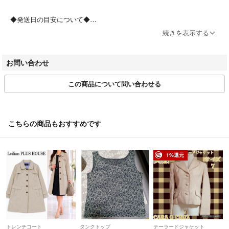
・商品状態の確認（汚れ具合、形状の確認等々）
・お値下げの交渉
◆発送日の目安について◆
ご入金確認後、0-4営業日程度で配送を行っております。
続きを表示する
※日時指定はお受けできませんので、何卒ご了承くださいませ。
お問い合わせ
◆在庫について◆
この商品について問い合わせる
ラクマ以外でも出品を行っております。
商品売切れの際、及び商品情報修正の際には、お取引をキャンセルさせ
ていただく場合がございます。
予めご了承ください。
こちらの商品もおすすめです
◆お問い合わせ◆
返信は出品事業者より直接ご連絡いたします。
1%還元
（問い合わせ内容は他のユーザーには公開されません。）
尚、以下の内容についてはお返事ができませんのであらかじめご了承く
ださい。
・RFC違反のメールアドレス
トレンチコート
タンクトップ
テーラードジャケット