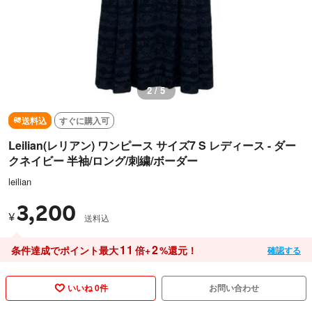
2 / 5
送料込
すぐに購入可
Leilian(レリアン) ワンピース サイズ7 S レディース - ダー
クネイビー 半袖/ロング/刺繍/ボーダー
leilian
3,200
¥
送料込
11
2
条件達成でポイント最大
倍+
%還元！
確認する
いいね 0件
お問い合わせ