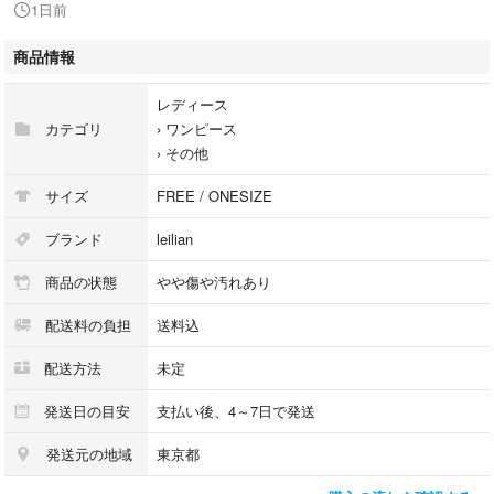
1日前
[男女別]
レディース
商品情報
[表記サイズ]
レディース
7
カテゴリ
›
ワンピース
›
その他
[実寸サイズ]
肩幅 : 約 36 cm
サイズ
FREE / ONESIZE
袖丈 : 約 15 cm
身幅 : 約 43 cm
ブランド
leilian
着丈 : 約 97 cm
商品の状態
やや傷や汚れあり
[カラー]
配送料の負担
送料込
ダークネイビー
配送方法
未定
[デザイン]
半袖/ロング/刺繍/ボーダー
発送日の目安
支払い後、4～7日で発送
タグ書き込みあり
発送元の地域
東京都
[コンディションの備考]