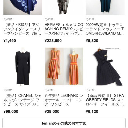
その他
その他
その他
【新品・B級品】アジ
HERMES エルメス CO
2022AW定番 トゥモロ
アンタイダイノースリ
ACHING REMIXワンピ
ーランド マカフィー T
ーブワンピース 7個の
ース/34/ホワイト/ブラ
OMORROWLAND MA
小花風染り柄
ウン/シルク 5E0572D
CPHEE プレーンウー
¥1,490
¥228,690
¥5,820
O ワンピース
ルスキッパーワンピー
シルク ホワイト/ブラ
ス 36 グリーン∥【240
ウン レディース【中
0015093703】
古】【200】
その他
その他
その他
【美品】CHANEL シャ
近年美品 LEONARD レ
【新品 未使用】 STRA
ネル ヴィンテージ ワ
オナール ニット ロン
WBERRY-FIELDS スト
ンピース サイズ 38 レ
グ ワンピース
ロベリーフィールズ 春
ディース 97A P0950
夏★ ノースリーブ ラ
¥99,000
¥38,000
¥6,120
6 プルオーバー COCO
ップ ワンピース Sz.
マーク ロゴ ボタン カ
2 レディース 紺
ラー取り外し可 ドレ
leilianのその他のおすすめ
ス ネイビー ホワイ