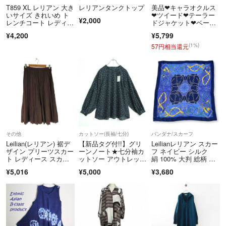
【例】
T859 XL レリアン 大き
レリアンタンクトップ
美品❤キャラオクルス
いサイズ きれいめ ト
❤ツイード❤テーラー
「@（アットマーク）」の直前に「.（ドット）」が入っているメー
¥2,000
レンチコート レディー
ドジャケット❤ベージ
ルアドレス
ス
ュ❤総柄❤ホワイト
¥4,200
¥5,799
「.（ドット）」が複数個連続するメールアドレス
(1%)
57円相当還元
※こちらのアカウントはラクマ公式パートナーのBrandear（ブランディ
ア）によって運営されています。
▼特商法
https://fril.jp/ts/official/law/dfs/
その他
カットソー(長袖/七分)
バンダナ/スカーフ
▼返品特約
Leilian(レリアン) 裾デ
【新品タグ付!!】グリ
Leilianレリアン スカー
https://fril.jp/ts/official/law/dfs/#return_policy
ザイン プリーツスカー
ーンノート★七分袖カ
フ ネイビー シルク
ト レディース スカー
ットソー アウトレット
絹 100% 大判 総柄 ビ
ト
品 ハート柄 パフ袖 大
ット柄 馬具
¥5,016
¥5,000
¥3,680
きいサイズL グレー
系 z21857