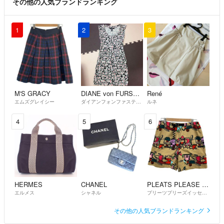
その他の人気ブランドランキング
1
2
3
M'S GRACY
DIANE von FURSTENBERG
René
エムズグレイシー
ダイアンフォンファステンバーグ
ルネ
4
5
6
HERMES
CHANEL
PLEATS PLEASE ISSEY MIYAKE
エルメス
シャネル
プリーツプリーズイッセイミヤケ
その他の人気ブランドランキング