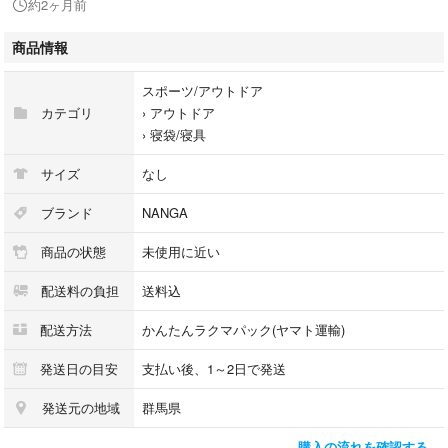
約2ヶ月前
メッシュバッグ付属
商品情報
生地
表地:10dnリサイクルナイロン
スポーツ/アウトドア
裏地:10dnリサイクルナイロン
カテゴリ
›
アウトドア
内部構造
›
寝袋/寝具
上面:ボックスキルト構造
下面:シングルキルト構造
サイズ
なし
ダウン
リサイクルダウン（上面）
ブランド
NANGA
中綿
商品の状態
未使用に近い
プリマロフトエコ（下面）
※下面頭側のみプリマロフトを使用しており、足元はリサイクルダウンを
配送料の負担
送料込
封入しております。
配送方法
かんたんラクマパック(ヤマト運輸)
自然環境に配慮したリサイクル素材の研究の成果が「Eco-Bag」
回収、再洗浄して生まれ変わったダウンをはじめ、生地には紡績する段階
発送日の目安
支払い後、1～2日で発送
で出た廃材をリユースして織り上げたリサイクルナイロンを採用した自然
発送元の地域
群馬県
環境に優しいスリーピングバッグ。
購入の流れを確認する