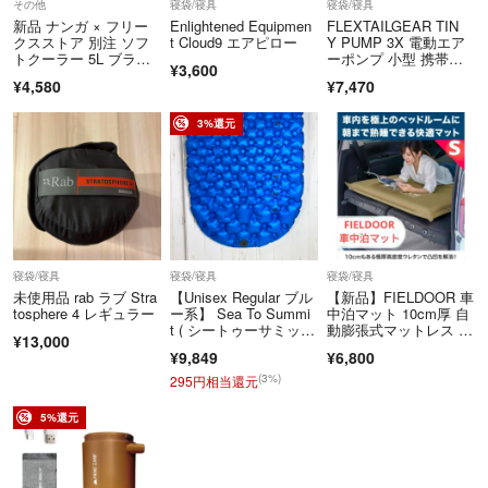
その他
寝袋/寝具
寝袋/寝具
新品 ナンガ × フリー
Enlightened Equipmen
FLEXTAILGEAR TIN
クスストア 別注 ソフ
t Cloud9 エアピロー
Y PUMP 3X 電動エア
トクーラー 5L ブラッ
ーポンプ 小型 携帯
¥3,600
ク
式 67g超軽量 5kPa高
¥4,580
¥7,470
圧 300L/分高速
3%還元
寝袋/寝具
寝袋/寝具
寝袋/寝具
未使用品 rab ラブ Stra
【Unisex Regular ブル
【新品】FIELDOOR 車
tosphere 4 レギュラー
ー系】 Sea To Summi
中泊マット 10cm厚 自
t ( シートゥーサミッ
動膨張式マットレス S
¥13,000
ト ) コンフォート ライ
サイズ (ブラック)
¥9,849
¥6,800
ト マット Comfort Ligh
t Mat スリーピングシ
(3%)
295円相当還元
ステム マット スリー
ピングパッド エアマッ
5%還元