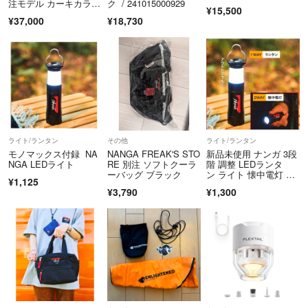
注モデル カーキカラー
ク / 241015000929
¥15,500
(レギュラーサイ
¥37,000
¥18,730
ズ) ［未使用品］
ライト/ランタン
その他
ライト/ランタン
モノマックス付録 NA
NANGA FREAK'S STO
新品未使用 ナンガ 3段
NGA LEDライト
RE 別注 ソフトクーラ
階 調整 LEDランタ
ーバッグ ブラック
ン ライト 懐中電灯 非
¥1,125
常時 付録
¥3,790
¥1,300