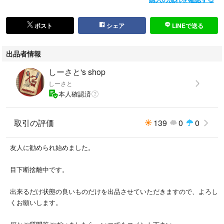
購入したものの使用機会がなく未使用のまま保管しておりました。
タグ付きの新品・未使用品となりますが、素人保管であることから“未使
用に近い”とさせていただいております。
ポスト
シェア
LINEで送る
他、何かご質問等ございましたらお気軽にコメントください^^
出品者情報
よろしくお願いします。
しーさと's shop
しーさと
ブランド:NANGA ナンガ
本人確認済
カラー:KHAKI カーキ
シーン/種類:アウトドア/登山/キャンプ
取引の評価
139
0
0
種類:封筒型
特徴:3シーズン向け(春〜秋)
友人に勧められ始めました。
目下断捨離中です。
出来るだけ状態の良いものだけを出品させていただきますので、よろし
くお願いします。