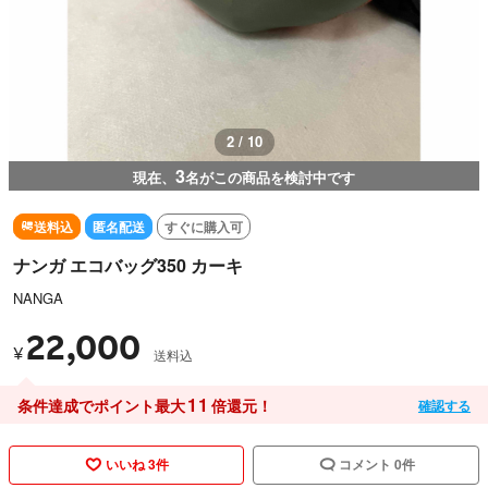
2 / 10
3
現在、
名がこの商品を検討中です
送料込
匿名配送
すぐに購入可
ナンガ エコバッグ350 カーキ
NANGA
22,000
¥
送料込
11
条件達成でポイント最大
倍還元！
確認する
いいね 3件
コメント 0件