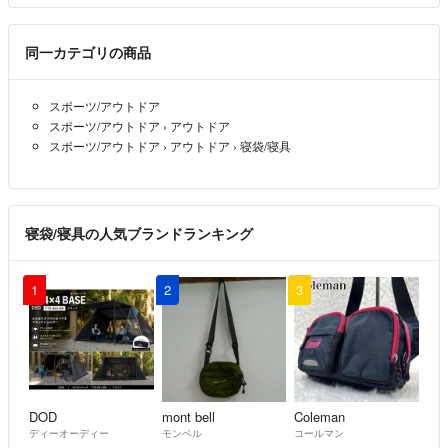
同一カテゴリの商品
スポーツ/アウトドア
スポーツ/アウトドア
›
アウトドア
スポーツ/アウトドア
›
アウトドア
›
寝袋/寝具
寝袋/寝具の人気ブランドランキング
1
2
3
DOD
mont bell
Coleman
ディーオーディー
モンベル
コールマン