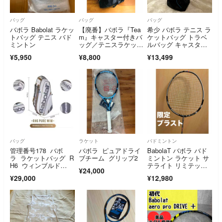
バッグ
バッグ
バッグ
バボラ Babolat ラケッ
【廃番】バボラ『Tea
希少 バボラ テニス ラ
トバッグ テニス バド
m』キャスター付きバ
ケットバッグ トラベ
ミントン
ッグ／テニスラケット
ルバッグ キャスター
／入手困難／遠征
付 ブルー 青
¥5,950
¥8,800
¥13,499
バッグ
ラケット
バドミントン
管理番号178 バボ
バボラ ピュアドライ
BabolaT バボラ バド
ラ ラケットバッグ R
ブチーム グリップ2
ミントン ラケット サ
H6 ウィンブルド
テライト リミテッ
¥24,000
ン Wimbledonブラン
ド ブラスト
¥29,000
¥12,980
ド