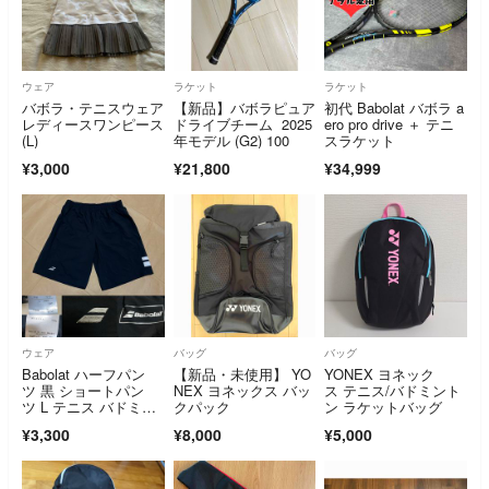
ウェア
ラケット
ラケット
バボラ・テニスウェア
【新品】バボラピュア
初代 Babolat バボラ a
レディースワンピース
ドライブチーム 2025
ero pro drive ＋ テニ
(L)
年モデル (G2) 100
スラケット
¥3,000
¥21,800
¥34,999
ウェア
バッグ
バッグ
Babolat ハーフパン
【新品・未使用】 YO
YONEX ヨネック
ツ 黒 ショートパン
NEX ヨネックス バッ
ス テニス/バドミント
ツ L テニス バドミン
クパック
ン ラケットバッグ
トン
¥3,300
¥8,000
¥5,000