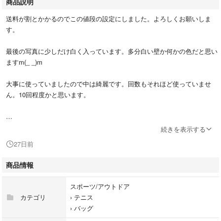
商品説明
送料が割とかかるのでこの値段の設定にしました。よろしくお願いしま
す。
最後の写真に少しだけ白く入っています。多分白い壁か何かの色だと思い
ますm(_ _)m
大事に使っていましたので中は綺麗です。回数もそれほど使っていませ
ん。10回程度かと思います。
ナダルファン必見！バボラ「ピュアアエロ ラファ」の限定ラケットバッ
続きを表示する
グです。
27日前
購入後、短期間のみ使用し保管しておりました。
【おすすめポイント】
商品情報
• 圧倒的なデザイン性： イエロー×パープルのラファカラー。
• 機能性： 3つの大きなメインポケットがあり、うち2つは断熱仕様。
スポーツ/アウトドア
• 清潔感： 屋内コートでの使用のみのため、底面の擦れもほとんどありま
カテゴリ
›
テニス
せん。
›
バッグ
現在は手に入りにくいモデルかと思いますので、お探しの方はいかがでし