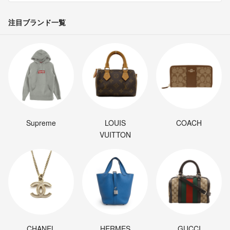
注目ブランド一覧
Supreme
LOUIS
COACH
VUITTON
CHANEL
HERMES
GUCCI