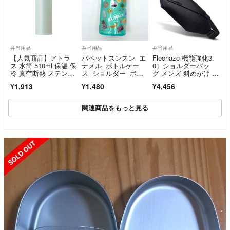
弁当用品
弁当用品
弁当用品
【人気商品】アトラ
パペットスンスン エ
Flechazo 機能強化3.
ス 水筒 510ml 保温 保
ナメル ボトルケー
0］ショルダーバッ
冷 真空断熱 ステンレ
ス ショルダー ボト
グ メンズ 斜めがけ ボ
ス 軽量
ルカバー 新品未使用
ディバッ
¥1,913
¥1,480
¥4,456
関連商品をもっと見る
SOLD OUT