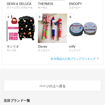
DEAN & DELUCA
THERMOS
SNOOPY
ディーンアンドデルーカ
サーモス
スヌーピー
4
5
6
サンリオ
Disney
miffy
サンリオ
ディズニー
ミッフィー
弁当用品の人気ブランドランキング
ページの上へ戻る
注目ブランド一覧