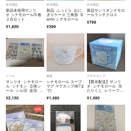
弁当用品
弁当用品
弁当用品
新品未使用サンリ
新品 ふっくら おに
新品サンリオシナモロ
オ シナモロール巾着
ぎりケース 三角形 S
ールランチクロス
２点セット
anrio シナモロール
¥799
¥1,800
¥399
シール
食器
グラス/カップ
サンリオ シナモロー
シナモロール スープ
【匿名配送】サンリ
ル シナモン 立体シ
マグ マグカップ(8/7ま
オ シナモロール 当
ール シル活 金箔 ク
で)
たりくじ レリーフマ
リスタル 宝石 デ
グ
¥2,150
¥1,480
¥1,490
コ キラキラ ぷっく
り おはじき