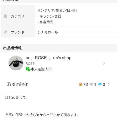
インテリア/住まい/日用品
カテゴリ
›
キッチン/食器
›
弁当用品
ブランド
シナモロール
出品者情報
○o。ROSE .。o○'s shop
ROSE
本人確認済
取引の評価
72
1
0
はじめまして。
自宅に保管中の持ち物から出品させて頂きます。