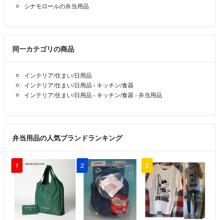
シナモロールの弁当用品
梱包サイズで低価格料金(普通郵便)の発送をさせて頂く事もあります。
配達不備はこちらでは対応いたしません。
匿名希望の方は送料差額金額変更致しますので宜しければお伝え下さ
い。
同一カテゴリの商品
発送方法に関わらず大きさ重さ範囲内で丁寧に梱包を心がけています。
インテリア/住まい/日用品
梱包材はショップ袋使用の場合もあります
インテリア/住まい/日用品
›
キッチン/食器
衣類や膨らむお品は圧縮します
インテリア/住まい/日用品
›
キッチン/食器
›
弁当用品
ご理解ご了承下さい。
発送 通常は1～２日発送
遅れる場合はご連絡いたします
弁当用品の人気ブランドランキング
⭕受け取り後、評価は24時間以内でお願い致します。事情で受け取り
が遅れる場合はご連絡をお願い致します。
1
2
3
宜しくお願い致します。