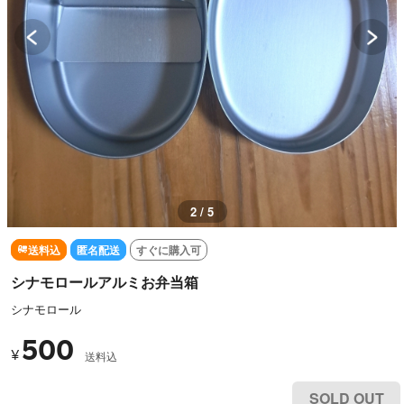
2 / 5
送料込
匿名配送
すぐに購入可
シナモロールアルミお弁当箱
シナモロール
500
¥
送料込
SOLD OUT