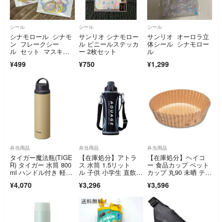
シール
シール
シール
シナモロール シナモ
サンリオ シナモロー
サンリオ オーロラ立
ン フレークシー
ル ビニールステッカ
体シール シナモロー
ル セット マスキン
ー 2枚セット
ル
グ素材 サンリオ
¥499
¥750
¥1,299
弁当用品
弁当用品
弁当用品
タイガー魔法瓶(TIGE
【在庫処分】アトラ
【在庫処分】ヘイコ
R) タイガー 水筒 800
ス 水筒 1.5リット
ー 食品カップ ペット
ml ハンドル付き 軽
ル 子供 小学生 直飲
カップ 丸90 未晒 ティ
量 ス
み カバー付き 紐
ータイム 30
¥4,070
¥3,296
¥3,596