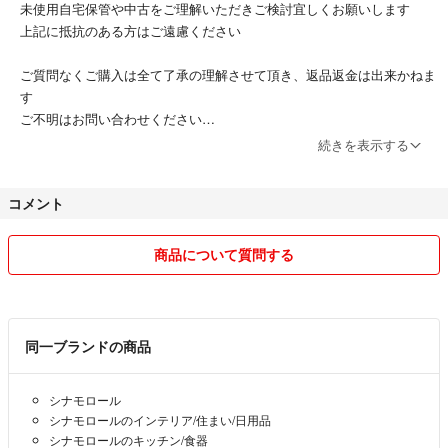
未使用自宅保管や中古をご理解いただきご検討宜しくお願いします
上記に抵抗のある方はご遠慮ください
ご質問なくご購入は全て了承の理解させて頂き、返品返金は出来かねま
す
ご不明はお問い合わせください
続きを表示する
状態は画像記載しますが見落としはご了承ください。
コメント
⭕購入前にコメント宜しくお願い致します。
ATMコンビニお支払の方はお支払日時をお知らせいただけるとスムー
ズにお取り引きが出来ます。宜しくお願い致します。
商品について質問する
⭕コメントやり取り中、不快に感じる方とのお取り引きはいたしませ
ん。
同一ブランドの商品
お値下げ ¥1,000以上のお品検討させていただきます
シナモロール
出品中の商品はいいね！が付いていましても削除する事もあります。
シナモロールのインテリア/住まい/日用品
シナモロールのキッチン/食器