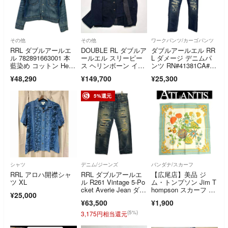
その他
その他
ワークパンツ/カーゴパンツ
RRL ダブルアールエ
DOUBLE RL ダブルア
ダブルアールエル RR
ル 782891663001 本
ールエル スリーピー
L ダメージ デニムパ
藍染め コットン Hew
ス ヘリンボーン イン
ンツ RN#41381CA#56
son Indigo Denim We
ディゴ L
658 インディゴブル
¥48,290
¥149,700
¥25,300
stern Jacket/ヒューソ
ー メンズ
ン インディゴ デニム
ウエスタンジャケッ
5%還元
ト S
シャツ
デニム/ジーンズ
バンダナ/スカーフ
RRL アロハ開襟シャ
RRL ダブルアールエ
【広尾店】美品 ジ
ツ XL
ル R261 Vintage 5-Po
ム・トンプソン Jim T
cket Averie Jean ダメ
hompson スカーフ 花
¥25,000
ージリペアデニムパン
柄 グリーン シルク10
¥63,500
¥1,900
ツ インディゴブル
0％ 【19509】
ー W32L30
(5%)
3,175円相当還元