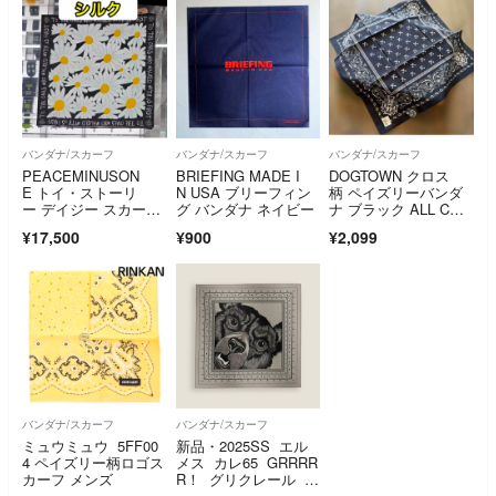
バンダナ/スカーフ
バンダナ/スカーフ
バンダナ/スカーフ
PEACEMINUSON
BRIEFING MADE I
DOGTOWN クロス
E トイ・ストーリ
N USA ブリーフィン
柄 ペイズリーバンダ
ー デイジー スカー
グ バンダナ ネイビー
ナ ブラック ALL COT
フ シルク ジヨン G-D
TON
¥17,500
¥900
¥2,099
RAGON
バンダナ/スカーフ
バンダナ/スカーフ
ミュウミュウ 5FF00
新品・2025SS エル
4 ペイズリー柄ロゴス
メス カレ65 GRRRR
カーフ メンズ
R！ グリクレール グ
レー