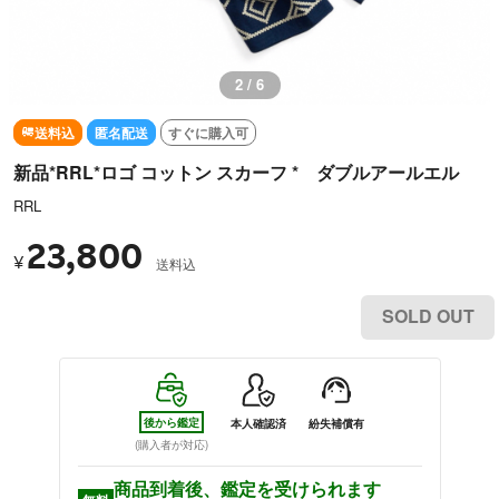
2 / 6
送料込
匿名配送
すぐに購入可
新品*RRL*ロゴ コットン スカーフ * ダブルアールエル
RRL
23,800
¥
送料込
SOLD OUT
後から鑑定
本人確認済
紛失補償有
(購入者が対応)
商品到着後、鑑定を受けられます