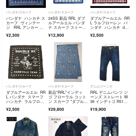
バンダナ/スカーフ
バンダナ/スカーフ
バンダナ/スカーフ
バンダナ ハンカチ ス
24SS 新品 RRL ダブ
ダブルアールエル RR
カーフ ヴィンテー
ルアールエル バンダ
L ラルフローレン バ
ジ RRL アンカー 新
ナ スカーフ ストー
ンダナ ハンカチ dou
品未使用
ル ラルフ
ble rl
¥2,300
¥12,900
¥2,500
バンダナ/スカーフ
バンダナ/スカーフ
デニム/ジーンズ
ダブルアールエル RR
新品*RRL*インディ
RRL デニムパンツ ジ
L バンダナ スマーフ
ゴ フローラル コット
ーンズ ストレート W
ハンカチ ラルフロー
ン スカーフ *ダブルア
36 インディゴ R51RB
レン 馬
ールエル
02
¥2,500
¥29,800
¥19,900