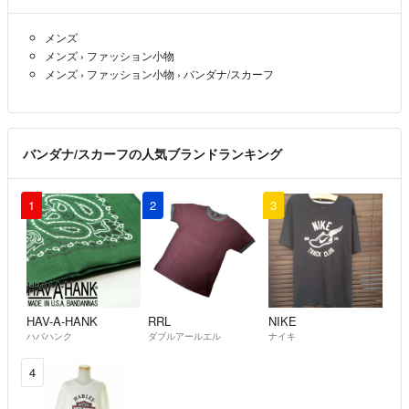
メンズ
メンズ
›
ファッション小物
メンズ
›
ファッション小物
›
バンダナ/スカーフ
バンダナ/スカーフの人気ブランドランキング
1
2
3
HAV-A-HANK
RRL
NIKE
ハバハンク
ダブルアールエル
ナイキ
4