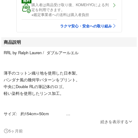
無料
購入者は商品受け取り後、KOMEHYOによる判
定を利用できます。
※鑑定事業者への送料は購入者負担
ラクマ安心・安全への取り組み
商品説明
RRL by Ralph Lauren / ダブルアールエル
薄手のコットン織り地を使用した日本製。
バンダナ風の幾何学パターンをプリント。
中央にDouble RLの筆記体のロゴ。
軽い染料を使用したリンス加工。
サイズ: 約154cm×50cm
続きを表示する
5ヶ月前
正規品。新品未使用品。 （定価\35,200 ）