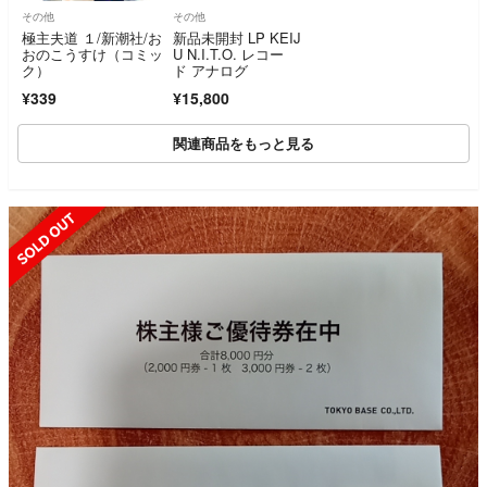
その他
その他
極主夫道 １/新潮社/お
新品未開封 LP KEIJ
おのこうすけ（コミッ
U N.I.T.O. レコー
ク）
ド アナログ
¥339
¥15,800
関連商品をもっと見る
SOLD OUT