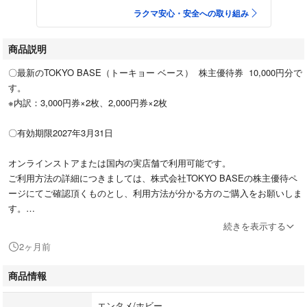
ラクマ安心・安全への取り組み
商品説明
〇最新のTOKYO BASE（トーキョー ベース） 株主優待券 10,000円分で
す。
※内訳：3,000円券×2枚、2,000円券×2枚
〇有効期限2027年3月31日
オンラインストアまたは国内の実店舗で利用可能です。
ご利用方法の詳細につきましては、株式会社TOKYO BASEの株主優待ペ
ージにてご確認頂くものとし、利用方法が分かる方のご購入をお願いしま
す。
続きを表示する
かんたんラクマパック（匿名配送、追跡あり、補償あり）にて配送しま
2ヶ月前
す。
商品情報
エンタメ/ホビー