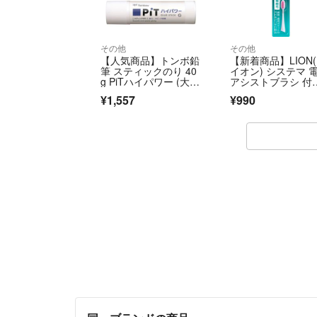
その他
その他
【人気商品】トンボ鉛
【新着商品】LION
筆 スティックのり 40
イオン) システマ 
g PiTハイパワー (大容
アシストブラシ 付
量Ｇサイ
用 超極細毛
¥1,557
¥990