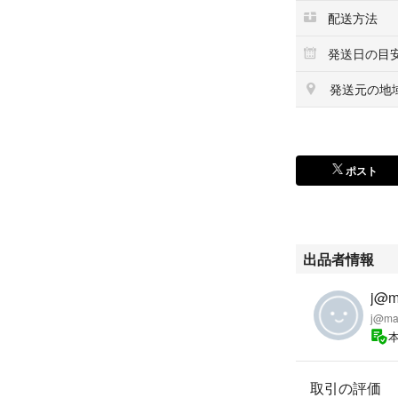
配送方法
発送日の目
発送元の地
ポスト
出品者情報
j@m
j@m
取引の評価