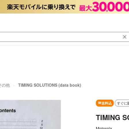
その他
TIMING SOLUTIONS (data book)
送料込
すぐに
TIMING S
Motorola