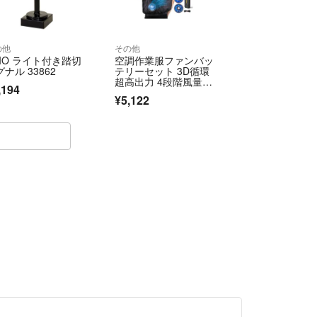
の他
その他
RIO ライト付き踏切
空調作業服ファンバッ
ナル 33862
テリーセット 3D循環
超高出力 4段階風量調
,194
節 UVカット
¥5,122