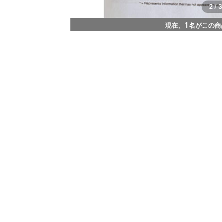
2 / 3
1
現在、
名がこの商