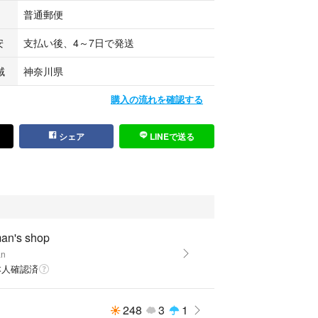
普通郵便
安
支払い後、4～7日で発送
域
神奈川県
購入の流れを確認する
シェア
LINEで送る
an's shop
an
本人確認済
248
3
1