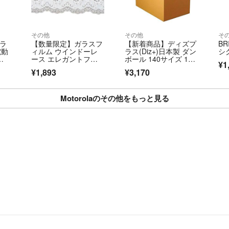
その他
その他
そ
(ラ
【数量限定】ガラスフ
【新着商品】ディズプ
B
電動
ィルム ウインドーレ
ラス(Diz+)日本製 ダン
シグ
替
ース エレガントフラ
ボール 140サイズ 10
¥1
ワー柄 幅90×丈5
枚セッ
¥1,893
¥3,170
Motorolaのその他をもっと見る