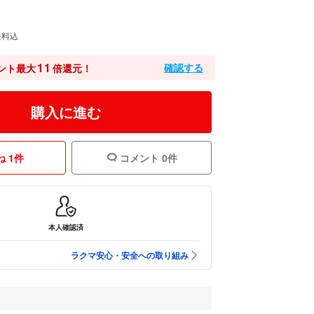
送料込
11
確認する
ント最大
倍還元！
購入に進む
 1件
コメント 0件
本人確認済
ラクマ安心・安全への取り組み