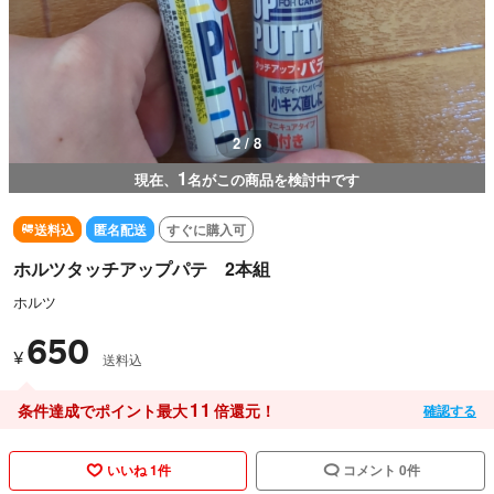
3 / 8
1
現在、
名がこの商品を検討中です
送料込
匿名配送
すぐに購入可
ホルツタッチアップパテ 2本組
ホルツ
650
¥
送料込
11
条件達成でポイント最大
倍還元！
確認する
いいね 1件
コメント 0件