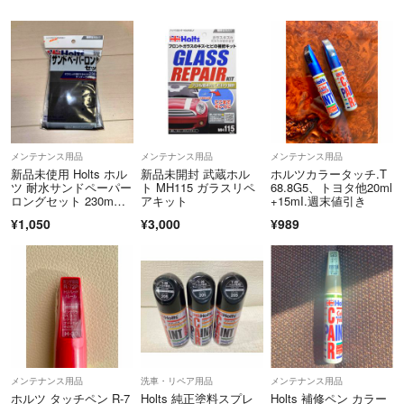
メンテナンス用品
メンテナンス用品
メンテナンス用品
新品未使用 Holts ホル
新品未開封 武蔵ホル
ホルツカラータッチ.T
ツ 耐水サンドペーパー
ト MH115 ガラスリペ
68.8G5、トヨタ他20ml
ロングセット 230m
アキット
+15mI.週末値引き
m 6枚
¥1,050
¥3,000
¥989
メンテナンス用品
洗車・リペア用品
メンテナンス用品
ホルツ タッチペン R-7
Holts 純正塗料スプレ
Holts 補修ペン カラー