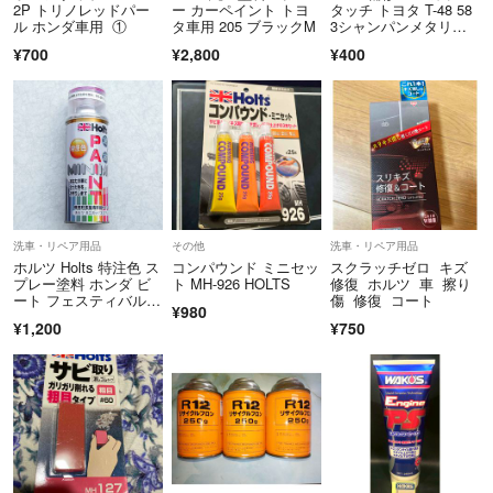
2P トリノレッドパー
ー カーペイント トヨ
タッチ トヨタ T-48 58
ル ホンダ車用 ①
タ車用 205 ブラックM
3シャンパンメタリッ
ク
¥700
¥2,800
¥400
洗車・リペア用品
その他
洗車・リペア用品
ホルツ Holts 特注色 ス
コンパウンド ミニセッ
スクラッチゼロ キズ
プレー塗料 ホンダ ビ
ト MH-926 HOLTS
修復 ホルツ 車 擦り
ート フェスティバルレ
傷 修復 コート
¥980
ッド
¥1,200
¥750