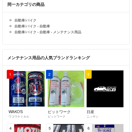
同一カテゴリの商品
自動車/バイク
自動車/バイク
›
自動車
自動車/バイク
›
自動車
›
メンテナンス用品
メンテナンス用品の人気ブランドランキング
1
2
3
WAKO'S
ピットワーク
日産
ワコウケミカル
ピットワーク
ニッサン
4
5
6