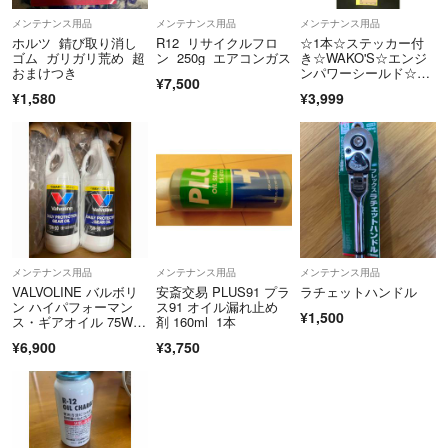
メンテナンス用品
メンテナンス用品
メンテナンス用品
ホルツ 錆び取り消し
R12 リサイクルフロ
☆1本☆ステッカー付
ゴム ガリガリ荒め 超
ン 250g エアコンガス
き☆WAKO'S☆エンジ
おまけつき
ンパワーシールド☆ワ
¥7,500
コーズ
¥1,580
¥3,999
メンテナンス用品
メンテナンス用品
メンテナンス用品
VALVOLINE バルボリ
安斎交易 PLUS91 プラ
ラチェットハンドル
ン ハイパフォーマン
ス91 オイル漏れ止め
¥1,500
ス・ギアオイル 75W9
剤 160ml 1本
0 1USQt 新品2本セッ
¥6,900
¥3,750
ト