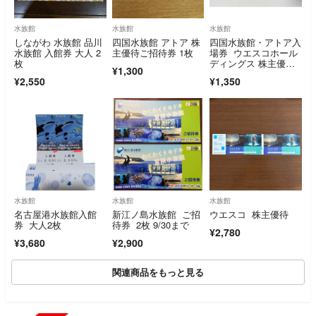
水族館
水族館
水族館
しながわ 水族館 品川
四国水族館 アトア 株
四国水族館・アトア入
水族館 入館券 大人 2
主優待ご招待券 1枚
場券 ウエスコホール
枚
ディングス 株主優待
¥1,300
券 招待券
¥2,550
¥1,350
水族館
水族館
水族館
名古屋港水族館入館
新江ノ島水族館 ご招
ウエスコ 株主優待
券 大人2枚
待券 2枚 9/30まで
¥2,780
¥3,680
¥2,900
関連商品をもっと見る