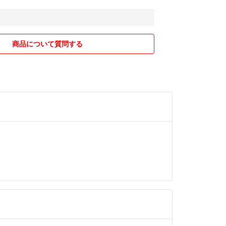
お知らせいたします。
れ回しても問題なし
ルの場合もございます。ご了承いただけるとありが
曲がっている面はだんだん剥がれてくる恐れがあり
商品について質問する
いる場合、ミニレターでも可能な場合はミニレター
ると印刷がサークルのラインがきれいじゃない所が
きます。
りません）
プリントの特性になります。ご了承ください。
字やサイズの変更がある場合はご購入前にコメント
れていません。★写真のラベルははさみでカットし
ます。
緒に最終確認して頂いてから購入へとお進み下さい
送になります
イドになります。十分気を付けていますが、静電気
#耐水シール #モノトーン ラベル #調味料ラベル #
わずかに付く場合もあります。
シール #調味料ケース #丸いラベル #調味料容器
をお求めの方はご遠慮下さい。