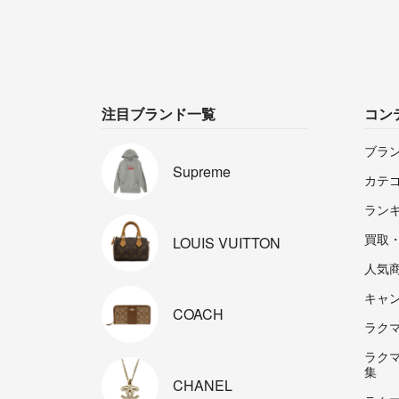
注目ブランド一覧
コン
ブラ
Supreme
カテ
ラン
買取
LOUIS
VUITTON
人気
キャ
COACH
ラクマp
ラク
集
CHANEL