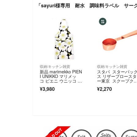
「sayuri様専用 耐水 調味料ラベル サ
収納/キッチン雑貨
収納/キッチン雑貨
新品 marimekko PIEN
スタバ スターバッ
I UNIKKO マリメッ
ス リザーブロース
コ ピエニ ウニッコ エ
ー東京 スクープク
プロン ブラック
ップ カッパー
¥3,980
¥2,270
SOLD OUT