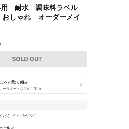
i様専用 耐水 調味料ラベル
 おしゃれ オーダーメイ
込
SOLD OUT
全への取り組み
マーサポートなどのご案内
い°˖✧◝(⁰▿⁰)◜✧˖°
でご指定