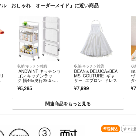
ークル おしゃれ オーダーメイド」に近い商品
収納/キッチン雑貨
収納/キッチン雑貨
収
ク
ANDWINT キッチンワ
DEAN＆DELUCA×BEA
i
タリ
ゴン キッチンラッ
MS COUTURE ギャ
ヴ
リ
ク 幅46×奥行29.5×高
ザー エプロン ドレス
タ
さ87cm キャスター付
¥5,285
¥7,999
¥7
き 収納ワゴン 3段
関連商品をもっと見る
SOLD OUT
送料込
すぐに