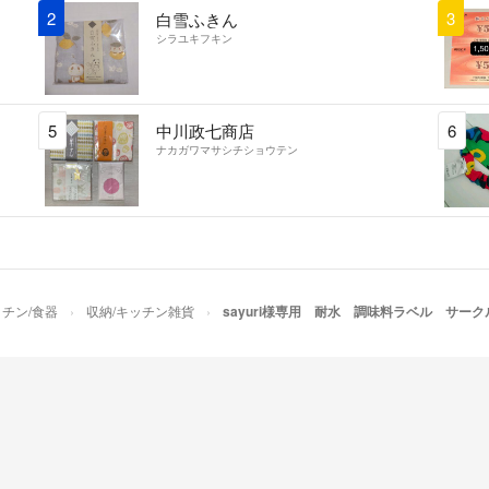
2
3
白雪ふきん
ラベルのばらの追加
シラユキフキン
ております。
5
中川政七商店
6
ランドリーや掃除
ナカガワマサシチショウテン
（イレギュラーも
何か追加で飾りを
加で作業が増える
文字の変更、新規
チン/食器
収納/キッチン雑貨
sayuri様専用 耐水 調味料ラベル サー
ご注文お待ちして