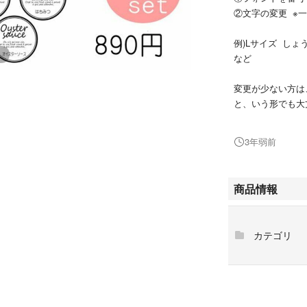
②文字の変更 ※
例)Lサイズ し
など
変更が少ない方は
と、いう形でも大
③印刷するラベル
3年弱前
ート
★お願い★なるべ
商品情報
※※※※※※※※※※
カテゴリ
サイズ 直径約35
36枚定型からお
こしょう 塩 塩こ