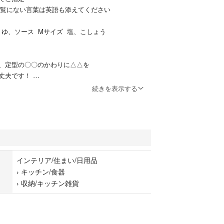
一覧にない言葉は英語も添えてください
ょうゆ、ソース Mサイズ 塩、こしょう
、定型の〇〇のかわりに△△を
丈夫です！
続きを表示する
台紙の指定 ホワイトラベルシートor 透明ラベルシ
くまとめてご注文くださるとありがたいです
インテリア/住まい/日用品
›
キッチン/食器
㎜
›
収納/キッチン雑貨
選びいただけます♫
しょう 砂糖 酢 マヨネーズ 料理酒 片栗粉 強力粉 小