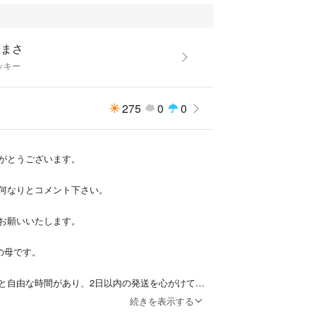
ル シーザードレッシング みりん しょうが 鶏がら
ュー糖 サラダ油 胡麻ドレッシング はちみつ バタ
の素 だし サウザンドドレッシング オイスターソース
やまさ
 ポン酢 しょうゆ ソース ケチャップ コンソメ バジ
ッキー
しょうゆ ウスターソース 焼き肉のたれ 豆板醤 青の
シング 玉ねぎドレッシング 胡麻油 お好み焼きソー
黒こしょう コリアンダー とうかつソース バルサミコ
275
0
0
新規10枚以上変更がある場合は+100円になります)
がとうございます。
は1種類につき＋100円
無もご指定可能(日本語の丸ゴシック体をメインも可
何なりとコメント下さい。
お選び下さい。
お願いいたします。
00円で承っております。
児の母です。
半透明orホワイト 質感：マット 厚み0.08mm
と自由な時間があり、2日以内の発送を心がけて参
ど遅れることもあるかもしれません。
続きを表示する
耐光&耐水透明フィルムにレーザープリンターで印刷