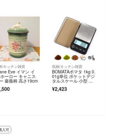
納/キッチン雑貨
収納/キッチン雑貨
mane Eve イマン イ
BOMATAボマタ 1kg 0.
 ホーロー キャニス
01g単位 ポケットデジ
ー 薔薇柄 高さ19cm
タルスケール 小型 コ
ー
,500
¥2,423
購入可