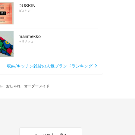
DUSKIN
はS1枚40円、M1枚50円、L1枚70円とさせて頂い
ダスキン
marimekko
用品ラベルものは1枚90円追加で承っております♫
マリメッコ
あります）
つける場合や、アイコンを作成する場合、その他追
場合50円追加でお願いします。
収納/キッチン雑貨の人気ブランドランキング
の文字挿入の場合は10コ以上から100円追加です。
クル おしゃれ オーダーメイド
おります♪
ページの上へ戻る