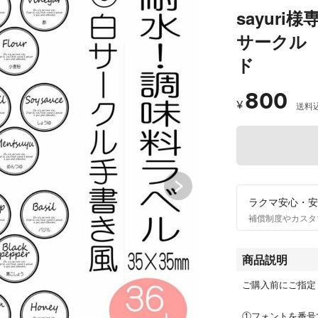
sayur
サークル
ド
800
¥
送料
ラクマ安心・安
補償制度やカスタ
商品説明
ご購入前にご指定くださ
①フォントを番号