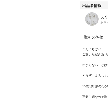
麦粉 オリーブオイ
出品者情報
スープの素 グラニ
ー にんにく 味
あ
ナツメグ クローブ
あラ
ル めんつゆ 薄口
り 青じそドレッ
ス 味噌 パセリ 
取引の評価
酢
こんにちは♡
★文字の変更可能(
ご覧いただきあり
★新規サイズ作成
★日本語表記の有
わからないことは
能）
★仕様を画像より
どうぞ、よろしく
半分の量18枚を8
10歳8歳6歳の3
ラベルシール 色：
専業主婦なので割
りますが、急病な
屋外&屋内兼用 