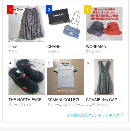
1
2
3
other
CHANEL
WORKMAN
アザー
シャネル
ワークマン
4
5
6
THE NORTH FACE
ARMANI COLLEZIONI
COMME des GARCONS
ザノースフェイス
アルマーニ コレツィオーニ
コムデギャルソン
その他の人気ブランドランキング