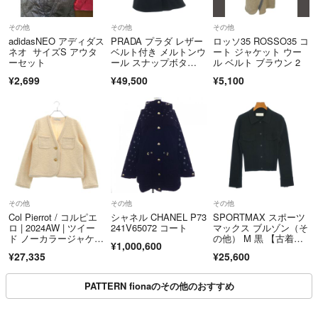
その他
その他
その他
adidasNEO アディダス
PRADA プラダ レザー
ロッソ35 ROSSO35 コ
ネオ サイズS アウタ
ベルト付き メルトンウ
ート ジャケット ウー
ーセット
ール スナップボタ
ル ベルト ブラウン 2
ン フーデッド ロング
¥2,699
¥49,500
¥5,100
コート ブラック レデ
ィース 290569
その他
その他
その他
Col Pierrot / コルピエ
シャネル CHANEL P73
SPORTMAX スポーツ
ロ | 2024AW | ツイー
241V65072 コート
マックス ブルゾン（そ
ド ノーカラージャケッ
の他） M 黒 【古着】
¥1,000,600
ト | 38 | ベージュ | レ
【中古】【送料無料】
¥27,335
¥25,600
ディース
PATTERN fionaのその他のおすすめ