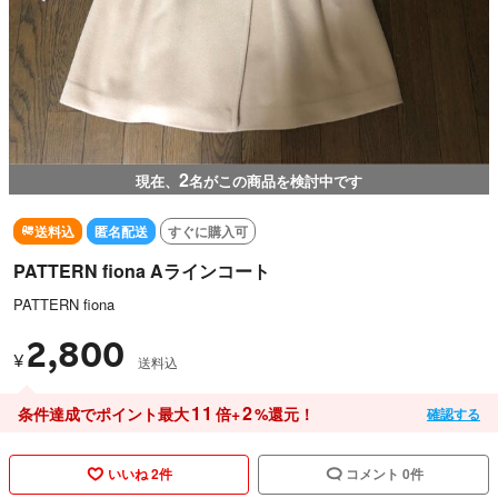
2
現在、
名がこの商品を検討中です
送料込
匿名配送
すぐに購入可
PATTERN fiona Aラインコート
PATTERN fiona
2,800
¥
送料込
11
2
条件達成でポイント最大
倍+
%還元！
確認する
いいね 2件
コメント 0件