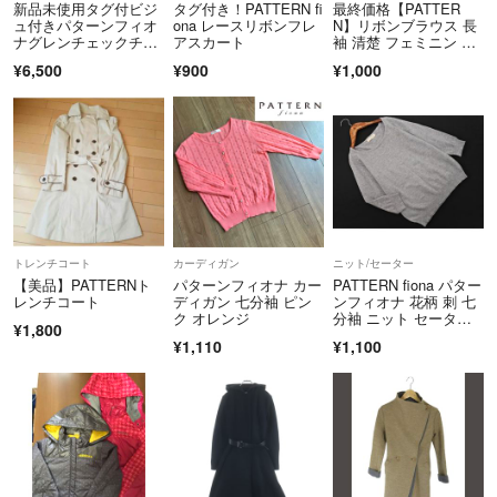
新品未使用タグ付ビジ
タグ付き！PATTERN fi
最終価格【PATTER
ュ付きパターンフィオ
ona レースリボンフレ
N】リボンブラウス 長
ナグレンチェックチェ
アスカート
袖 清楚 フェミニン 刺
スターコートM
繍 ビジュー
¥6,500
¥900
¥1,000
トレンチコート
カーディガン
ニット/セーター
【美品】PATTERNト
パターンフィオナ カー
PATTERN fiona パター
レンチコート
ディガン 七分袖 ピン
ンフィオナ 花柄 刺 七
ク オレンジ
分袖 ニット セータ
¥1,800
ー sizeM/グレー ■
¥1,110
¥1,100
◇ レディース