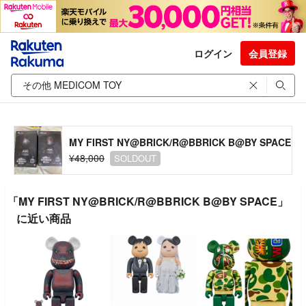
ログイン
会員登録
MY FIRST NY@BRICK/R@BBRICK B@BY SPACE
¥48,000
SOLDOUT
「MY FIRST NY@BRICK/R@BBRICK B@BY SPACE」
に近い商品