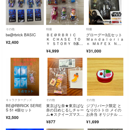
その他
特撮
特撮
be@rbrick BASIC
ＢＥ＠ＲＢＲＩＣ
グローグー3点セット
Ｋ ＣＨＡＳＥ ＴＯ
Ｍａｎｄａｌｏｒｉａ
¥2,400
Ｙ ＳＴＯＲＹ 5体セ
ｎ ＭＡＦＥＸ Ｎ
ット トイストーリー
ｏ．２００ Ｔ
¥4,999
¥31,000
キャラクターグッズ
その他
その他
BE@RBRICK SERIE
東京ばな奈★東京ばな
ジブリパーク限定 と
S 51 4個セット
奈の日めじるしチャー
なりのトトロ メイの
ム★スクイーズマスコ
お弁当 オリジナル 食
¥2,500
ット
べ物 マグネット
¥877
¥1,699