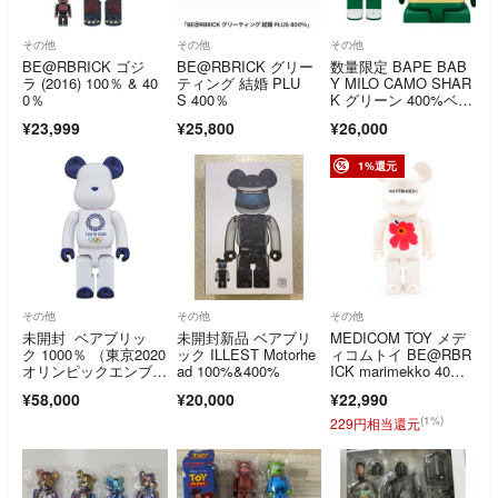
その他
その他
その他
BE@RBRICK ゴジ
BE@RBRICK グリー
数量限定 BAPE BAB
ラ (2016) 100％ & 40
ティング 結婚 PLU
Y MILO CAMO SHAR
0％
S 400％
K グリーン 400%ベア
ブリック/未使用
¥23,999
¥25,800
¥26,000
1%還元
その他
その他
その他
未開封 ベアブリッ
未開封新品 ベアブリ
MEDICOM TOY メデ
ク 1000％ （東京2020
ック ILLEST Motorhe
ィコムトイ BE@RBR
オリンピックエンブレ
ad 100%&400%
ICK marimekko 40
ム）
0% ベアブリック マ
¥58,000
¥20,000
¥22,990
リメッコ フィギュ
ア 人形 ホワイト
(1%)
229円相当還元