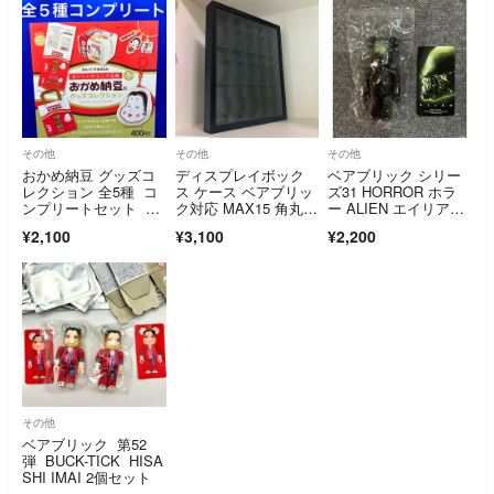
その他
その他
その他
おかめ納豆 グッズコ
ディスプレイボック
ベアブリック シリー
レクション 全5種 コ
ス ケース ベアブリッ
ズ31 HORROR ホラ
ンプリートセット ガ
ク対応 MAX15 角丸ve
ー ALIEN エイリア
チャ タカラノフーズ
r
ン 100%
¥2,100
¥3,100
¥2,200
その他
ベアブリック 第52
弾 BUCK-TICK HISA
SHI IMAI 2個セット