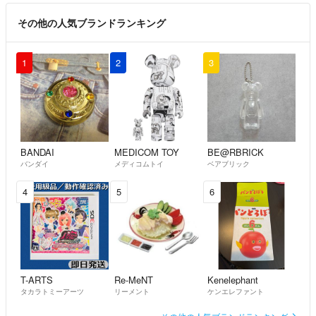
その他の人気ブランドランキング
1
2
3
BANDAI
MEDICOM TOY
BE@RBRICK
バンダイ
メディコムトイ
ベアブリック
4
5
6
T-ARTS
Re-MeNT
Kenelephant
タカラトミーアーツ
リーメント
ケンエレファント