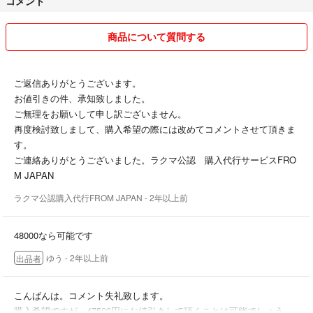
コメント
キャンセル、返品は受け付けませんので、購入前に質問をお願いしま
す。
商品について質問する
最後までお読み頂き、ありがとうございます!
ご返信ありがとうございます。
初心者の為、不慣れなこともありますが、気持ち良い取引ができるよ
お値引きの件、承知致しました。
う、心がけております！
ご無理をお願いして申し訳ございません。
どうぞよろしくお願い致します！！
再度検討致しまして、購入希望の際には改めてコメントさせて頂きま
す。
ご連絡ありがとうございました。ラクマ公認 購入代行サービスFRO
M JAPAN
ラクマ公認購入代行FROM JAPAN
- 2年以上前
48000なら可能です
ゆう
- 2年以上前
出品者
こんばんは。コメント失礼致します。
購入希望ですが、47500円にお値引きして頂くことは可能でしょう