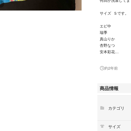
何回か洗濯してま
サイズ Ｓです。
エビ中
瑞季
真山りか
杏野なつ
安本彩花
廣田あいか
星名美怜
約2年前
鈴木裕乃
松野莉奈
柏木ひなた
商品情報
カテゴリ
サイズ