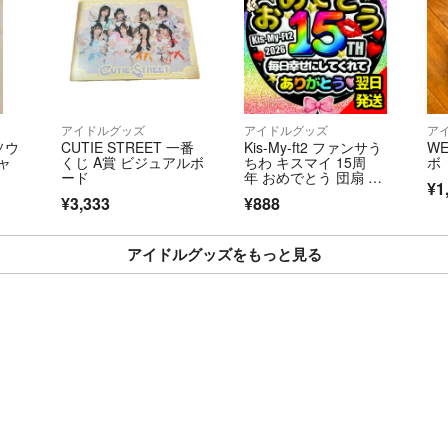
アイドルグッズ
アイドルグッズ
ア
 ソウ
CUTIE STREET 一番
Kis-My-ft2 ファンサう
W
ャ
くじ A賞 ビジュアルボ
ちわ キスマイ 15周
ボ
ード
年 おめでとう 団扇 文
¥1
字 貼るだけ ファンサ
¥3,333
¥888
文字 人気 かわいい お
祝い
アイドルグッズをもっと見る