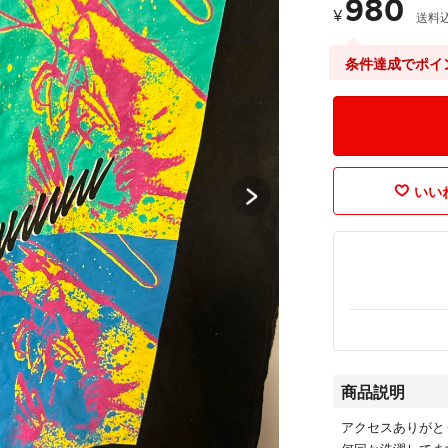
980
¥
送料
条件達成でポイ
いいね
商品説明
アクセスありがと