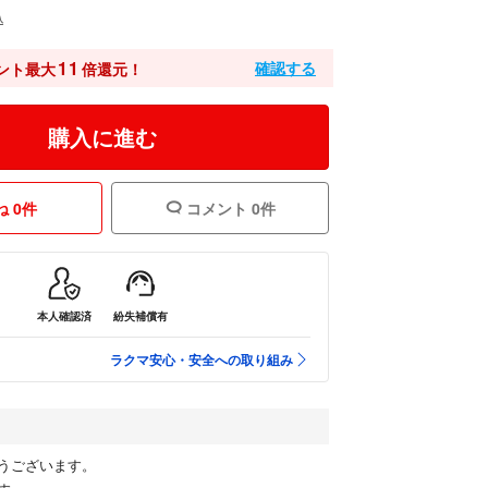
込
11
確認する
ント最大
倍還元！
購入に進む
 0件
コメント 0件
本人確認済
紛失補償有
ラクマ安心・安全への取り組み
うございます。