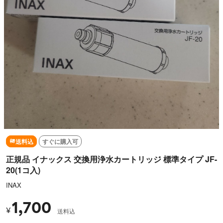
送料込
すぐに購入可
正規品 イナックス 交換用浄水カートリッジ 標準タイプ JF-
20(1コ入)
INAX
1,700
¥
送料込