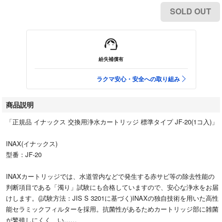
SOLD OUT
紛失補償有
ラクマ安心・安全への取り組み
商品説明
「正規品 イナックス 交換用浄水カートリッジ 標準タイプ JF-20(1コ入)」
INAX(イナックス)
型番：JF-20
INAXカートリッジでは、水道管内などで発生する赤サビ等の除去性能の
判断項目である「濁り」試験にも合格していますので、安心な浄水をお届
けします。(試験方法：JIS S 3201に基づく)INAXの独自技術を用いた高性
能セラミックフィルターを採用。抗菌性があるためカートリッジ部に雑菌
が繁殖しにくく、い…