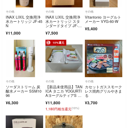
その他
その他
その他
INAX LIXIL 交換用浄
INAX LIXIL 交換用浄
Vitantonio ヨーグルト
水カートリッジ JF-45
水カートリッジ スタ
メーカー VYG-60-W
N
ンダードタイプ JF-K1
¥5,400
1-
¥11,000
¥7,500
10%還元
その他
その他
その他
ソーダストリーム 炭
【新品未使用品】TAN
カセットガススモーク
酸水メーカー SSM10
ICA タニカ YOGURTI
レス焼肉グリルやきま
96
AヨーグルティアS マ
る
ルチセット グリー
¥6,300
¥11,800
¥3,700
ン YS-01MG
(10%)
1,180円相当還元