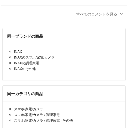
返事が遅くなって申し訳ございません
すべてのコメントを見る
こちらは問題ないのですがラクマで匿名取引可能ですか？
ちゃー
- 1年以上前
出品者
同一ブランドの商品
はじめまして
こちら匿名での発送は可能でしょうか
INAX
INAXのスマホ/家電/カメラ
クレオ
- 1年以上前
INAXの調理家電
INAXのその他
はじめましてこんにちは
１個入りでございます
ちゃー
- 1年以上前
出品者
同一カテゴリの商品
はじめまして
スマホ/家電/カメラ
こちらは1つの出品ですか？
スマホ/家電/カメラ
›
調理家電
２つの出品ですか？
スマホ/家電/カメラ
›
調理家電
›
その他
jan
- 1年以上前