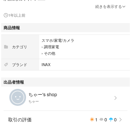
続きを表示する
使用ガス種類：不明
1年以上前
発売年月日：2002/04
浄水器・整水器の設置方法：浄水器カートリッジ
商品情報
総本数：1.0 本
シリーズ名：イナックス（リクシル）
スマホ/家電/カメラ
代表カラー：ホワイト
カテゴリ
›
調理家電
›
その他
#INAX(イナックス)
#JF-20
ブランド
INAX
#スマホ/家電/カメラ
#調理家電
出品者情報
ちゃー's shop
ちゃー
取引の評価
1
0
0