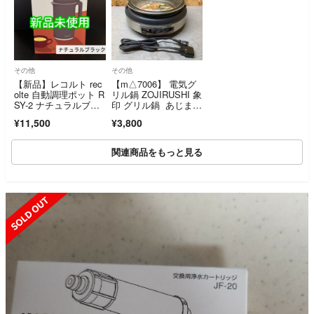
その他
その他
【新品】レコルト rec
【m△7006】 電気グ
olte 自動調理ポット R
リル鍋 ZOJIRUSHI 象
SY-2 ナチュラルブラ
印 グリル鍋 あじま
ック
る EP-LB10-XA
¥11,500
¥3,800
関連商品をもっと見る
SOLD OUT