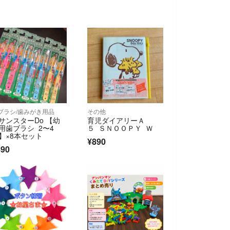
ブラシ/歯みがき用品
その他
サンスターDo 【幼
育児ダイアリーＡ
用歯ブラシ 2〜4
５ ＳＮＯＯＰＹ Ｗ
】×8本セット
¥890
890