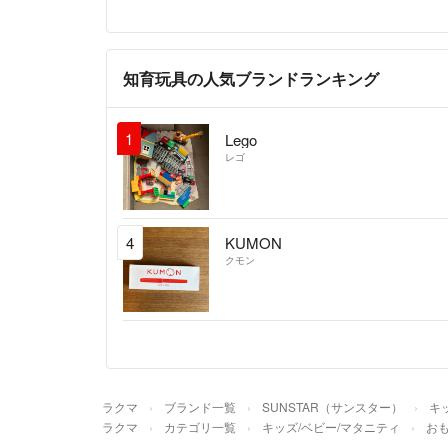
知育玩具の人気ブランドランキング
1
Lego
レゴ
4
KUMON
クモン
ラクマ
ブランド一覧
SUNSTAR（サンスター）
キ
ラクマ
カテゴリ一覧
キッズ/ベビー/マタニティ
お