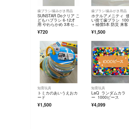
歯ブラシ/歯みがき用品
歯ブラシ/歯みがき用品
SUNSTAR Doクリア こ
ホテルアメニティ 
どもハブラシ 6-12才
い捨て歯ブラシ 10
用 やわらかめ 3本セッ
＋補償5本 防災 来客
ト
除
¥720
¥1,500
知育玩具
知育玩具
トミカのあいうえおカ
LaQ ランダムカラ
ード
ー 1000ピース
¥1,500
¥4,099