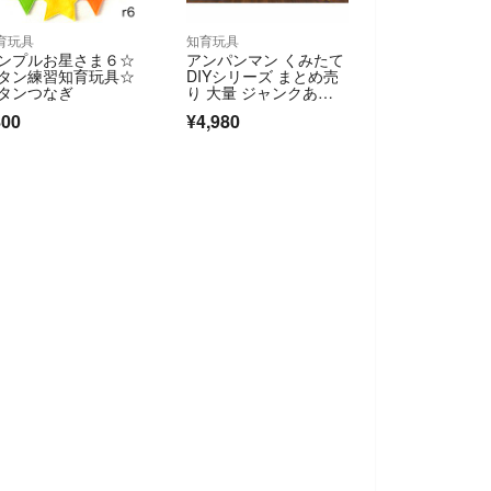
育玩具
知育玩具
ンプルお星さま６☆
アンパンマン くみたて
タン練習知育玩具☆
DIYシリーズ まとめ売
タンつなぎ
り 大量 ジャンクあ
り 動作良好
800
¥4,980