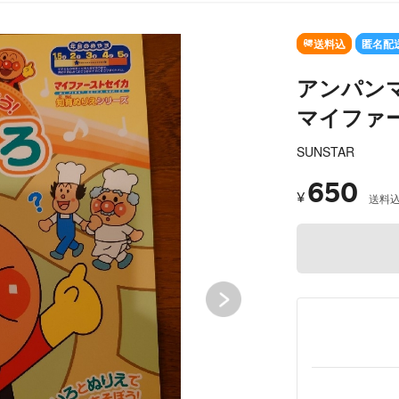
SOLD OUT
送料込
匿名配
アンパン
マイファ
SUNSTAR
650
¥
送料