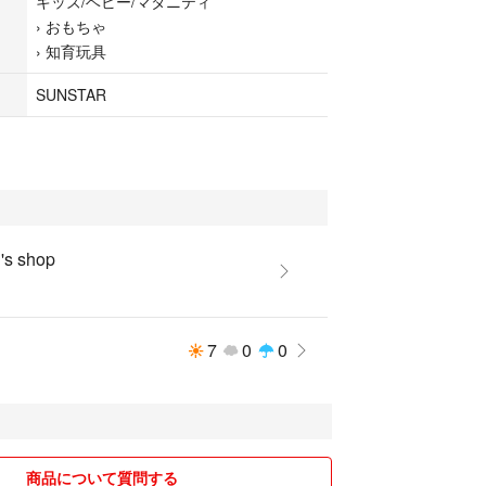
キッズ/ベビー/マタニティ
›
おもちゃ
›
知育玩具
SUNSTAR
s shop
7
0
0
商品について質問する