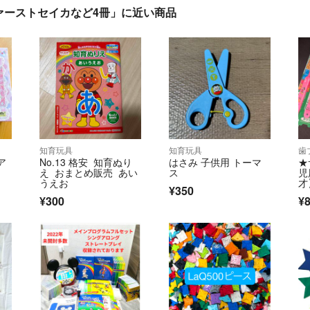
ァーストセイカなど4冊」に近い商品
知育玩具
知育玩具
歯
ア
No.13 格安 知育ぬり
はさみ 子供用 トーマ
★
え おまとめ販売 あい
ス
児
うえお
才
¥350
¥300
¥