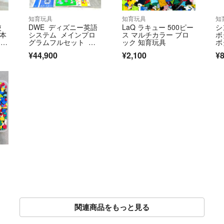
知育玩具
知育玩具
知
使
DWE ディズニー英語
LaQ ラキュー 500ピー
シ
0本
システム メインプロ
ス マルチカラー ブロ
ボ
 掃
グラムフルセット ミ
ック 知育玩具
ボ
ッキーメイト付き 未開
¥44,900
¥2,100
¥
封多数
関連商品をもっと見る