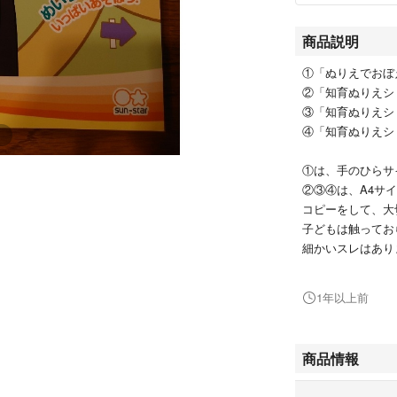
商品説明
①「ぬりえでおぼ
②「知育ぬりえシ
③「知育ぬりえシ
④「知育ぬりえシ
①は、手のひらサ
②③④は、A4サ
コピーをして、大
子どもは触ってお
細かいスレはあり
※値下げはできま
1年以上前
#サンスター文具
#キッズ/ベビー/
商品情報
#おもちゃ
#知育玩具