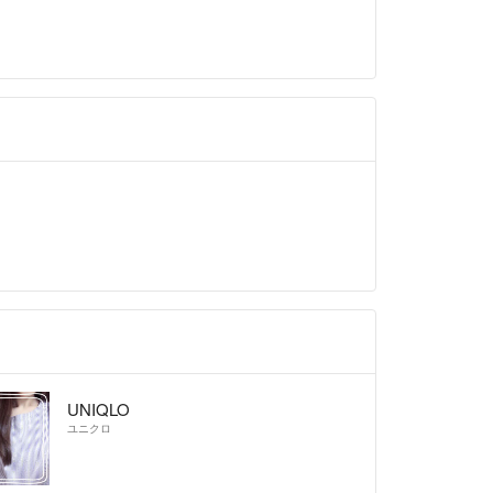
ど
て
勤務のため、即レスできないこともあります。
に購入いただいたものを、翌朝の出勤時に発送する
ます！
ってリサイクル梱包を心がけています。その分、お
で、ご理解をお願いします！
て
送料分の値引きをさせていただきますので、ご希望
コメントよりご連絡ください。
UNIQLO
ユニクロ