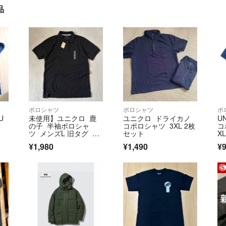
品
ポロシャツ
ポロシャツ
ポ
U
未使用】ユニクロ 鹿
ユニクロ ドライカノ
U
の子 半袖ポロシャ
コポロシャツ 3XL 2枚
コ
ツ メンズL 旧タグ ハ
セット
X
ードウォッシュ加
¥1,980
¥1,490
¥
工 黒 ブラック 紳
士 UNIQLO タグ付き