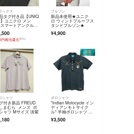
ラックス
ブルゾン
品タグ付き品【UNIQ
新品未使用★ユニク
O】ユニクロ メン
ロ ウィンドプルーフス
 スマートアンクルパ
タンドブルゾン★
ツ Lサイズ ブラッ
,500
¥4,900
 スラックス トラウ
ーパンツ
(5%)
75円相当還元
ロシャツ
ポロシャツ
グ付き新品 FREUD
"Indian Motocycle イン
 しまむら メンズ ポ
ディアンモトサイク
シャツ Mサイズ 淡紫
ル" 半袖ポロシャツ レ
インボーステッチ S
,180
¥3,500