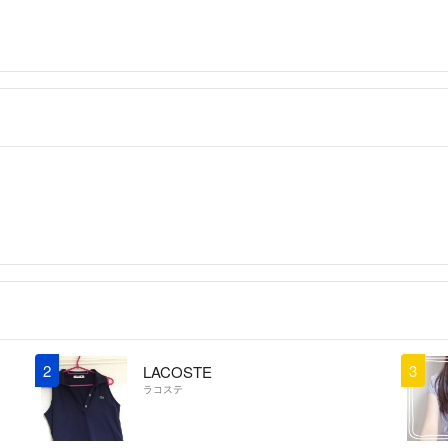
・ファミリア な
☆コメントについ
平日はフルタイム
☆発送について
基本、前日夜まで
ことを心がけてい
☆梱包について
家にある資材を使
安く出品しますの
☆お値引きについ
同梱可能な場合、
がありましたら、
2
3
LACOSTE
ラコステ