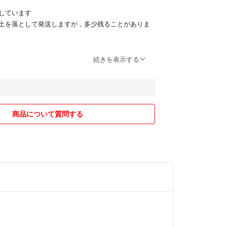
しています
土を落として発送しますが，多少残ることがありま
送します
続きを表示する
かるため、植物の状態が発送中に変化することもご
お知らせください。
商品について質問する
子向けどちらもあります。ほとんど中古になります
ないものを販売します。