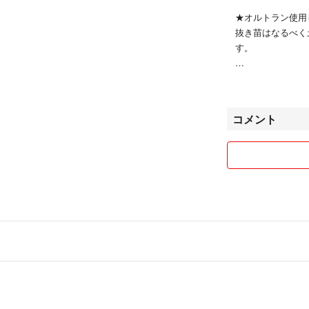
★オルトラン使用
抜き苗はなるべく
す。
★第四種郵便で発
お届けに日数がか
ざいます。
コメント
速達希望があれば
⭐︎洋服について
子供服中心
女の子向け、男の
が、汚れなどの少
☆取扱ブランド
・メゾピアノ
・ラルフローレン
・D&G
・銀座サエグサ