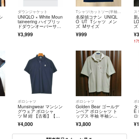
ダウンジャケット
Tシャツ/カットソー(半袖/袖なし)
ス
シ
UNIQLO × White Moun
名探偵コナン UNIQL
新
taineering ハイブリッ
O UT Tシャツ メン
L
ドダウンオーバーサイ
ズ Mサイズ
ズ
ズパーカ ダークグリー
ン
¥3,999
¥999
¥3
ン L ユニクロ
ク
ザ
1
ポロシャツ
ポロシャツ
ポ
Munsingwear マンシン
Golden Bear ゴールデ
タ
グウェア ポロシャ
ンベア ポロシャツ ト
E
ツ M 紺 【古着】【中
ップス 半袖 半袖シャ
ロ
古】【送料無料】
ツ SPORTS ゴルフ グ
¥4,000
¥3,800
¥1
レージュ M