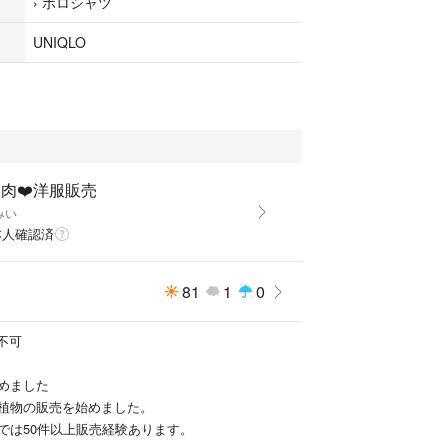
›
ポロシャツ
UNIQLO
多肉❤️洋服販売
みい
本人確認済
81
1
0
送不可
めました
植物の販売を始めました。
では50件以上販売経験あります。