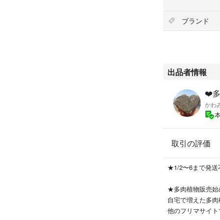
ブランド
出品者情報
❤️
かわ
取引の評価
★1/2〜6まで発
★多肉植物販売始
自宅で増えた多肉
他のフリマサイト