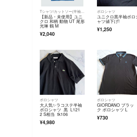
Tシャツ/カットソー(半袖/袖なし)
ポロシャツ
【新品・未使用】ユニ
ユニクロ黒半袖ポロ
クロ 和柄 動物 UT 尾形
ャツ値下げ!
光琳 鶴 M
¥1,250
¥2,040
ポロシャツ
ポロシャツ
大人気✨ラコステ半袖
GIORDANO ブラッ
ポロシャツ 黒 L121
ク ポロシャツ L
2 S相当 tk106
¥730
¥4,980