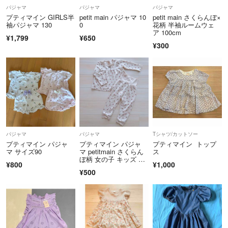
パジャマ
パジャマ
パジャマ
プティマイン GIRLS半
petit main パジャマ 10
petit main さくらんぼ×
袖パジャマ 130
0
花柄 半袖ルームウェ
ア 100cm
¥1,799
¥650
¥300
パジャマ
パジャマ
Tシャツ/カットソー
プティマイン パジャ
プティマイン パジャ
プティマイン トップ
マ サイズ90
マ petitmain さくらん
ス
ぼ柄 女の子 キッズ 10
¥800
¥1,000
0
¥500