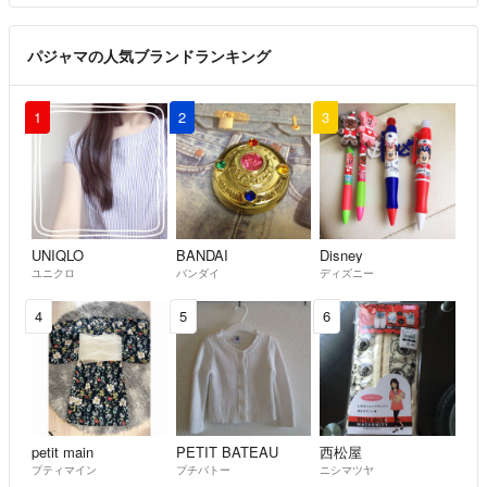
パジャマの人気ブランドランキング
1
2
3
UNIQLO
BANDAI
Disney
ユニクロ
バンダイ
ディズニー
4
5
6
petit main
PETIT BATEAU
西松屋
プティマイン
プチバトー
ニシマツヤ