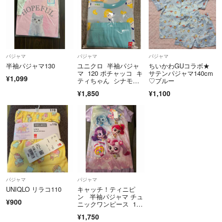
パジャマ
パジャマ
パジャマ
半袖パジャマ130
ユニクロ 半袖パジャ
ちいかわGUコラボ★
マ 120 ポチャッコ キ
サテンパジャマ140cm
¥1,099
ティちゃん シナモロ
♡ブルー
ール ユニクロキッ
¥1,850
¥1,100
ズ ユニクロパジャ
マ サンリオ
パジャマ
パジャマ
UNIQLO リラコ110
キャッチ！ティニピ
ン 半袖パジャマ チュ
¥900
ニックワンピース 120
cm
¥1,750