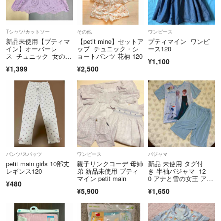
Tシャツ/カットソー
その他
ワンピース
新品未使用【プティマ
【petit mine】セットア
プティマイン ワンピ
イン】オーバーレ
ップ チュニック・シ
ース120
ス チュニック 女の
ョートパンツ 花柄 120
¥1,100
子 キッズ 90
¥1,399
¥2,500
パンツ/スパッツ
ワンピース
パジャマ
petit main girls 10部丈
親子リンクコーデ 母姉
新品 未使用 タグ付
レギンス120
弟 新品未使用 プティ
き 半袖パジャマ 12
マイン petit main
0 アナと雪の女王 ア
¥480
ナ エルサ
¥5,900
¥1,650