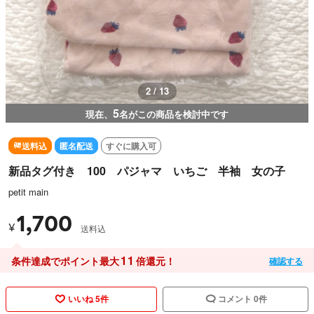
2 / 13
5
現在、
名がこの商品を検討中です
送料込
匿名配送
すぐに購入可
新品タグ付き 100 パジャマ いちご 半袖 女の子
petit main
1,700
¥
送料込
11
条件達成でポイント最大
倍還元！
確認する
いいね 5件
コメント 0件