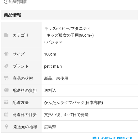
約8時間前
プティマインで人気のデザインが勢ぞろい。
上下どちらにも裾フリルをほどこし、可愛らしさを倍増させました。
商品情報
リラックスムードたっぷりのゆとりのあるシルエットも魅力です。
キッズ/ベビー/マタニティ
内側にはお名前を記入できるタグつき。
カテゴリ
›
キッズ服女の子用(90cm~)
›
パジャマ
【おすすめの着用時期は春夏シーズン】
サイズ
100cm
【透け感】透けない
【生地の厚さ】普通
ブランド
petit main
【伸縮性】あり
商品の状態
新品、未使用
【裏地】なし
【ポケット】なし
配送料の負担
送料込
【アジャスター】なし
配送方法
かんたんラクマパック(日本郵便)
素材 上衣：本体：綿100% リブ部分：綿95% ポリウレタン5% リボン部
分：ポリエステル100% 下衣：本体：綿100% リボン部分：ポリエステル1
発送日の目安
支払い後、4～7日で発送
00%
発送元の地域
広島県
購入の流れを確認する