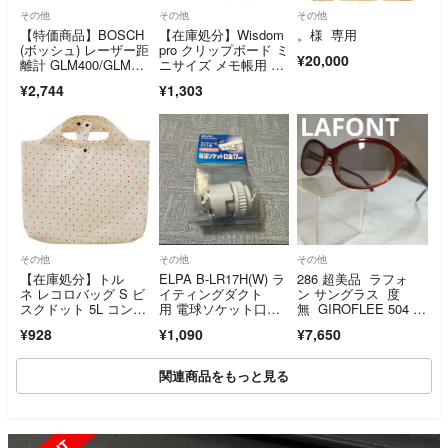
その他
その他
その他
【特価商品】BOSCH
【在庫処分】Wisdom
。様 専用
(ボッシュ) レーザー距
pro クリップボード ミ
¥20,000
離計 GLM400/GLM30-
ニサイズ メモ帳用 伝
2
票バイン
¥2,744
¥1,303
その他
その他
その他
【在庫処分】トル
ELPA B-LR17H(W) ラ
286 超美品 ラフォ
ネ レコロバッグ S ビ
イティングダクト
ン サングラス 度
スクドット 5L コンパ
用 電球ソケット口金1
無 GIROFLEE 504 フ
クトに折りたため
7mm
ランス製
¥928
¥1,090
¥7,650
関連商品をもっと見る
SOLD OUT