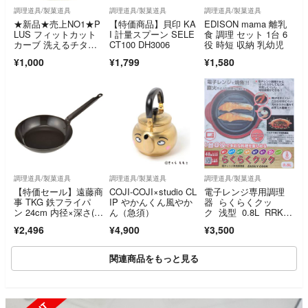
調理道具/製菓道具
調理道具/製菓道具
調理道具/製菓道具
★新品★売上NO1★P
【特価商品】貝印 KA
EDISON mama 離乳
LUS フィットカット
I 計量スプーン SELE
食 調理 セット 1台 6
カーブ 洗えるチタ
CT100 DH3006
役 時短 収納 乳幼児
ン はさみ ★
¥1,000
¥1,799
¥1,580
調理道具/製菓道具
調理道具/製菓道具
調理道具/製菓道具
【特価セール】遠藤商
COJI-COJI×studio CL
電子レンジ専用調理
事 TKG 鉄フライパ
IP やかんくん風やか
器 らくらくクッ
ン 24cm 内径×深さ(m
ん（急須）
ク 浅型 0.8L RRK-M
m)241
S
¥2,496
¥4,900
¥3,500
関連商品をもっと見る
SOLD OUT