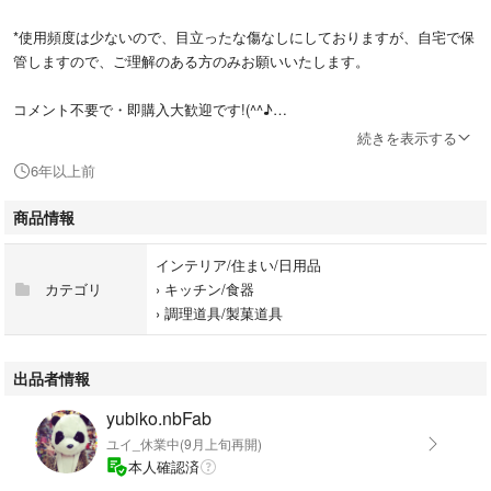
*使用頻度は少ないので、目立ったな傷なしにしておりますが、自宅で保
管しますので、ご理解のある方のみお願いいたします。
コメント不要で・即購入大歓迎です!(^^♪
続きを表示する
➡️付属品:
6年以上前
①透明の計量トレーが２個付属(２枚目の図面からご確認ください^_^)
商品情報
②電子はかり本体×1台
インテリア/住まい/日用品
③単4電池×2本
カテゴリ
›
キッチン/食器
›
調理道具/製菓道具
*説明書がもうなくなりましたが、使用方法分かりやすいと思いますの
で、基本的な機能ならちょっと操作してみたら分かります。
購入前この1点ご理解してください。
出品者情報
yubiko.nbFab
ノンクレームノンリターンでお願いいたします。
ユイ_休業中(9月上旬再開)
本人確認済
➡️商品の説明