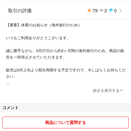
製品サイズ：128×105×19mm
取引の評価
79
2
0
・重量：約275ｇ
【重要】休業のお知らせ（海外旅行のため）
・軽量で超薄型の電子はかり、使うときに場所を取らず、使用しない時の
いつもご利用ありがとうございます。
収納や持ち運びも便利です。
誠に勝手ながら、6月27日から約2ヶ月間の海外旅行のため、商品の販
・0.1g~3000gの測定範囲：
売を一時停止させていただきます。
高感度のセンサーを採用し、法定計量単位がgに設定され、0.1gから3000
gまで量れる高精密のはかりです。
販売は9月上旬より順次再開する予定ですので、今しばらくお待ちくだ
さい。
風袋引き機能、容器ゼロ、自動校正、オートパワーオフ機能（約1分）、
件数計量など、色々な機能が搭載されています。
ご心配なく、帰国後は新商品の追加・出品も予定しております！
続きを表示する
適用範囲：
どうぞ楽しみにしていてくださいね。
調理用、ジュエリー、薬、粉ミルク、コーヒー、ペットフード、郵便料金
コメント
の確認など様々な場合に適用です。
突然の休業となり、お客様には大変ご迷惑をおかけいたしますが、何卒
ご理解いただけますようお願い申し上げます。
商品について質問する
・簡単操作：
操作ボタンが４つに分けて、非常にわかりやすく、操作しやすい電子スケ