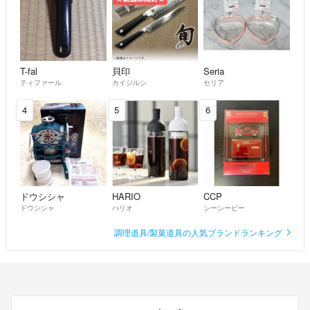
しくお願いします。
✔コメントなしの購入、値引き交渉も可能です。
基本的に１日~２日内の発送となります。偶に遅れた場合ありますの
で、ご了承ください。
T-fal
貝印
Seria
メッセージのやり取りは迅速に行うつもりですが、返信が遅れてしまう
ティファール
カイジルシ
セリア
こともあります。
4
5
6
★自宅保管です。
細部にこだわる方のご購入がご遠慮ください。
発送前できるだけ綺麗な状態にした上、アルコール消毒作業しておりま
す。
トラブルを避ける為、細部までこだわりのある方、神経質な方はご購入
ドウシシャ
HARIO
CCP
をご遠慮させて頂きます。
ドウシシャ
ハリオ
シーシーピー
以上ご理解の上、お探しの方はお早めに検討お願い致しますm(_ _)mこ
れから、多数出品しております♪
調理道具/製菓道具の人気ブランドランキング
ご不明な点があれば、お気軽にお声掛けください。
気持ちの良い取引ができるよう心掛けますので、よろしくお願いしま
す。