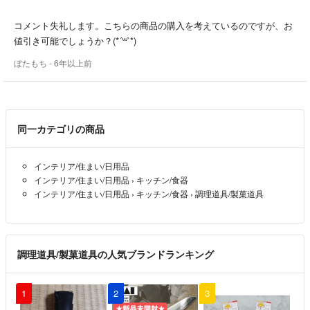
∼∼∼∼∼∼∼∼∼∼∼∼∼∼∼∼∼∼∼∼∼∼∼∼∼∼∼∼∼∼∼∼∼∼∼∼∼∼∼∼
ールです。
コメント失礼します。こちらの商品の購入を考えているのですが、お
✨破格値下げ中!!断捨離出品中!
値引き可能でしょうか？(*´꒳`*)
・個数を計算できるPCS機能も搭載しています。
少し興味ありましたら、フォローして頂ければ嬉しいです。
ぼたもち
- 6年以上前
こんにちは、東京在住のYuiと申します。(ʘᴗʘ✿)プロフィールをご覧い
ただきありがとうございます。
同一カテゴリの商品
♥ 趣味はビーズを収集、ブレスレットやバングルやアクセサリーなどを
DIYや集めるなので、断捨離のため、これから大量出品予定です。
インテリア/住まい/日用品
▶▷ほかにはゲームソフト、パソコンやスマホ関連、コスメやアパレル
インテリア/住まい/日用品
›
キッチン/食器
なども出品します。
インテリア/住まい/日用品
›
キッチン/食器
›
調理道具/製菓道具
✨断捨離覚悟した値段設定！
✨まとめ購入は値下げ！
✨フォローで割引にします!
調理道具/製菓道具の人気ブランドランキング
ぜひ検討お願い致します！
1
2
3
皆様に満足いただけるよう一生懸命対応させていただきますので、よろ