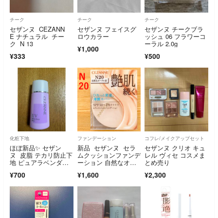
チーク
チーク
チーク
セザンヌ CEZANN
セザンヌ フェイスグ
セザンヌ チークブラ
E ナチュラル チー
ロウカラー
ッシュ 06 フラワーコ
ク N 13
ーラル 2.0g
¥1,000
¥333
¥500
化粧下地
ファンデーション
コフレ/メイクアップセット
ほぼ新品✨ セザン
新品 セザンヌ セラ
セザンヌ クリオ キュ
ヌ 皮脂 テカリ防止下
ムクッションファンデ
レル ヴィセ コスメま
地 ピュアラベンダ
ーション 自然なオー
とめ売り
ー 化粧下地
クル N20
¥700
¥1,600
¥2,300