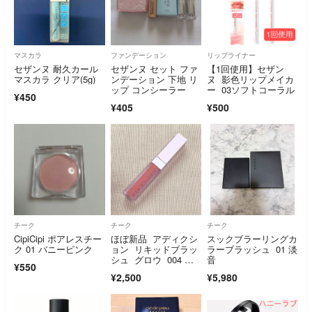
マスカラ
ファンデーション
リップライナー
セザンヌ 耐久カール
セザンヌ セット ファ
【1回使用】セザン
マスカラ クリア(5g)
ンデーション 下地 リ
ヌ 影色リップメイカ
ップ コンシーラー
ー 03ソフトコーラル
¥450
¥405
¥500
チーク
チーク
チーク
CipiCipi ポアレスチー
ほぼ新品 アディクシ
スックブラーリングカ
ク 01 バニーピンク
ョン リキッドブラッ
ラーブラッシュ 01 淡
シュ グロウ 004 チ
音
¥550
ーク
¥2,500
¥5,980