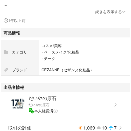
複数ご購入希望の方は、遠慮なくどしどしコメントください☆
続きを表示する
1年以上前
色ちがいも出品致しますので合わせてご覧ください♡
商品情報
#りゅうコスメ
コスメ/美容
#セザンヌ
カテゴリ
›
ベースメイク/化粧品
#SEZANNE
›
チーク
#チークブラッシュ
ブランド
CEZANNE（セザンヌ化粧品）
#メープルアプリコット
出品者情報
セザンヌ(CEZANNE)
だいやの原石
型番：4939553043072
だいやの原石
カラー：メープルアプリコット
本人確認済
【商品状態】
・購入時期：2024年6月
取引の評価
1,069
10
7