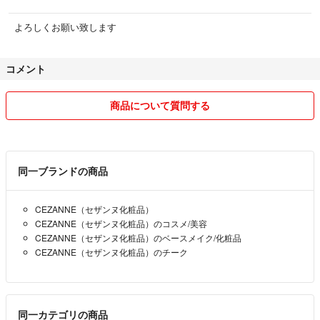
・残量：100%
よろしくお願い致します
#セザンヌ(CEZANNE)
#4939553043072
コメント
#コスメ/美容
#ベースメイク/化粧品
商品について質問する
#チーク
#メイクアップ
同一ブランドの商品
CEZANNE（セザンヌ化粧品）
CEZANNE（セザンヌ化粧品）のコスメ/美容
CEZANNE（セザンヌ化粧品）のベースメイク/化粧品
CEZANNE（セザンヌ化粧品）のチーク
同一カテゴリの商品