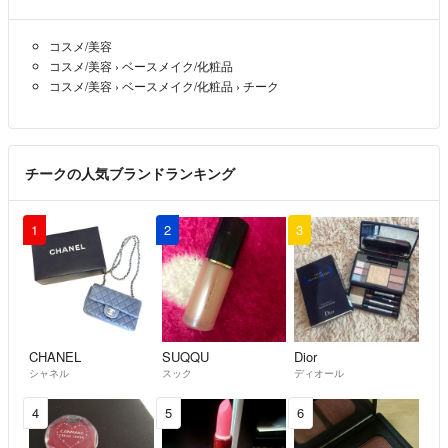
コスメ/美容
コスメ/美容
›
ベースメイク/化粧品
コスメ/美容
›
ベースメイク/化粧品
›
チーク
チークの人気ブランドランキング
1
2
3
CHANEL
SUQQU
Dior
シャネル
スック
ディオール
4
5
6