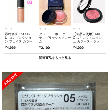
チーク
チーク
チーク
最終価格！SUQQ
クレ・ド・ポー ボー
【新品未使用】MA
U コンプレクショ
テ／ブラッシュクレー
C スキンフィニッシ
ン フェイス カラー 0
ム
ュ カラーストラッ
3 桃心地
ク ブラッシュ ハニー
¥4,999
¥2,100
¥4,000
ラブ
関連商品をもっと見る
SOLD OUT