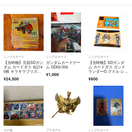
わからないこともあればお気軽に(^_−)−☆
シングルカード
シングルカード
シングルカード
【当時物】元祖SDガン
ガンダムカードゲー
【当時物】SDガンダ
ダム カードダス 合計4
ム GD02-002
ム カードダス ガンド
0枚 キラキラプリズム
ランダーG グドル レト
¥1,000
カード39枚+1枚
ロ
¥24,500
¥600
その他
プラモデル
シングルカード