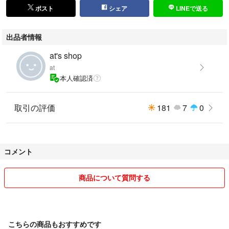
今ではなかなか手に入りません。
ポスト
シェア
LINEで送る
出品者情報
画像のものが全てとなります。
at's shop
他の商品とまとめ買いもおすすめです。
at
ぜひ、商品一覧からご覧ください。
本人確認済
是非、この機会にご検討下さいませ！
取引の評価
181
7
0
( 'ω'o[ 最後に]o
コメント
✨全国、どこでも送料無料✨
商品について質問する
あなたに、この上記の内容が1日でも早く届きます様にと思っております
ので、
お気軽にコメント頂ければ幸いです( .. )
こちらの商品もおすすめです