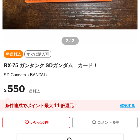
2 / 2
送料込
すぐに購入可
RX-75 ガンタンク SDガンダム カード！
SD Gundam（BANDAI）
550
¥
送料込
11
条件達成でポイント最大
倍還元！
確認する
いいね 0件
コメント 0件