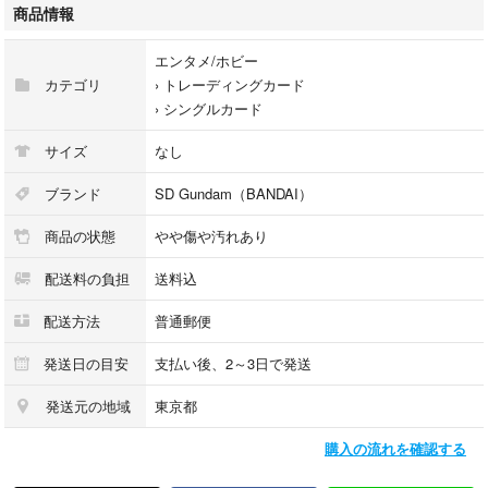
商品情報
RX-75 ガンタンク SDガンダム カード！
エンタメ/ホビー
カテゴリ
›
トレーディングカード
【商品ランク】
›
シングルカード
〇商品ランク B
サイズ
なし
S・・・未使用・未開封
ブランド
SD Gundam（BANDAI）
A・・・使用感少
商品の状態
やや傷や汚れあり
B・・・使用感あり
C・・・キズ等多い
配送料の負担
送料込
D・・・ジャンク
配送方法
普通郵便
発送日の目安
支払い後、2～3日で発送
【詳細説明】
発送元の地域
東京都
目立つ傷はありませんが、古いものなので多少の痛みはあります。
購入の流れを確認する