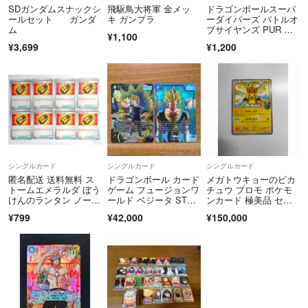
SDガンダムスナックシ
飛駆鳥大将軍 金メッ
ドラゴンボールスーパ
ールセット ガンダ
キ ガンプラ
ーダイバーズ バトルオ
ム
ブサイヤンズ PUR 孫
¥1,100
悟空 トランクス 2
¥3,699
¥1,200
枚 即日発送
シングルカード
シングルカード
シングルカード
匿名配送 送料無料 ス
ドラゴンボール カード
メガトウキョーのピカ
トームエメラルダ ぼう
ゲーム フュージョンワ
チュウ プロモ ポケモ
けんのランタン ノーマ
ールド ベジータ ST01-
ンカード 極美品 セン
ル 8枚セット
071 SCR★ ベジット S
タリング良好
¥799
¥42,000
¥150,000
T01-070 SCR 2枚