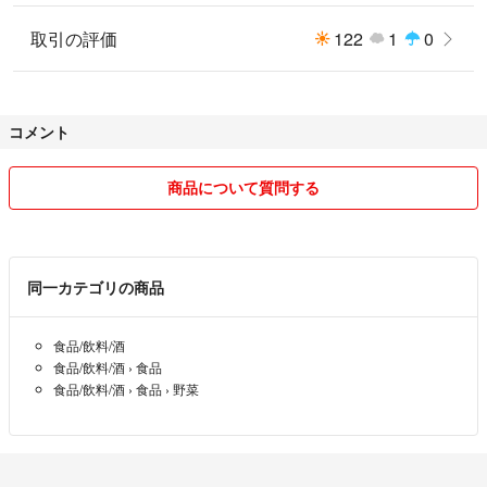
取引の評価
122
1
0
コメント
商品について質問する
同一カテゴリの商品
食品/飲料/酒
食品/飲料/酒
›
食品
食品/飲料/酒
›
食品
›
野菜