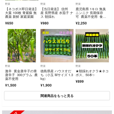
野菜
野菜
野菜
【ネコポス即日発送】
【当日発送】 信州
鹿児島県 1キロ 無臭
大葉 100枚 青紫蘇 無
産 長野県産 水茄子 ナ
ニンニク 長期保存
農薬 新鮮 家庭菜園
ス 朝採れ
可 農薬不使用 食用&
タネ用 令和8年6月採
¥650
¥980
¥2,250
り
野菜
野菜
野菜
激辛 黄金唐辛子の青
徳島県産 ハウスすだ
★朝採れオクラ★ネコ
唐辛子 300グラム 農
ち（小玉 Mサイズ 1.3
ポス、50本✨
薬不使用
kg）
¥899
¥1,500
¥1,900
関連商品をもっと見る
SOLD OUT