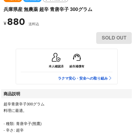
兵庫県産 無農薬 超辛 青唐辛子 300グラム
880
¥
送料込
SOLD OUT
本人確認済
紛失補償有
ラクマ安心・安全への取り組み
商品説明
超辛青唐辛子300グラム
料理に最適。
- 種類: 青唐辛子(熊鷹)
- 辛さ: 超辛