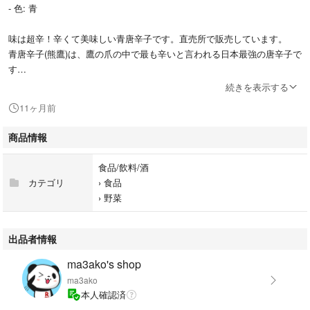
- 色: 青
味は超辛！辛くて美味しい青唐辛子です。直売所で販売しています。
青唐辛子(熊鷹)は、鷹の爪の中で最も辛いと言われる日本最強の唐辛子で
す
続きを表示する
※ネコポスで発送いたします。
11ヶ月前
唐辛子味噌や唐辛子醤油、柚子胡椒などに最適です。
商品情報
ご覧いただきありがとうございます。
食品/飲料/酒
カテゴリ
›
食品
種類...青唐辛子(熊鷹)
›
野菜
特徴...無農薬, 農家直送
出品者情報
ma3ako's shop
ma3ako
本人確認済