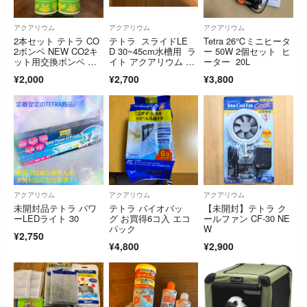
アクアリウム
アクアリウム
アクアリウム
2本セット テトラ CO
テトラ スライドLE
Tetra 26℃ミニヒータ
2ボンベ NEW CO2キ
D 30~45cm水槽用 ラ
ー 50W 2個セット ヒ
ット用交換ボンベ 水
イト アクアリウム 熱
ーター 20L
草成長促進 水槽用
帯魚
¥2,000
¥2,700
¥3,800
品 水草 Tetra CO2添
加
アクアリウム
アクアリウム
アクアリウム
未開封品テトラ パワ
テトラ バイオバッ
【未開封】テトラ ク
ーLEDライト 30
グ お買得6コ入 エコ
ールファン CF-30 NE
パック
W
¥2,750
¥4,800
¥2,900