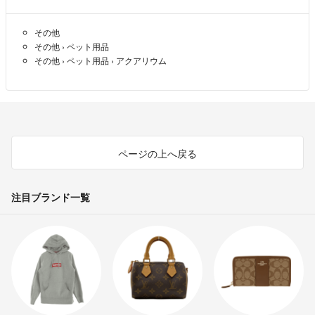
出品者
その他
８５０円程にはなりませんでしょーか？
その他
›
ペット用品
wjagpdj
- 約7年前
その他
›
ペット用品
›
アクアリウム
パッケージ見ましたが、使用期間はわかりませんでした。
問題なく使えると思います
sin
- 約7年前
出品者
ページの上へ戻る
結構前なんですねー使用期間とかいうのがあるのでしょうか？
注目ブランド一覧
wjagpdj
- 約7年前
コメントありがとうございます。
2年前に購入しました。
sin
- 約7年前
出品者
おはよございます。購入時期はいつ頃のでしょうか？