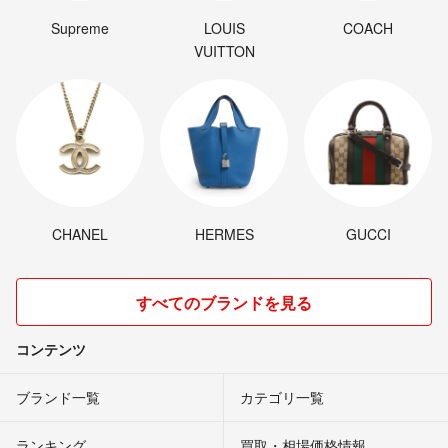
wjagpdj
- 約7年前
Supreme
LOUIS
COACH
VUITTON
950円で購入を検討していただけますでしょうか？
sin
- 約7年前
出品者
おいくらまでお値下げできますでしょーか？
wjagpdj
- 約7年前
CHANEL
HERMES
GUCCI
少しであれば、値下します。
sin
- 約7年前
出品者
すべてのブランドを見る
お値下げ可能でしょうか？
コンテンツ
wjagpdj
- 約7年前
ブランド一覧
カテゴリ一覧
ランキング
買取・相場価格情報