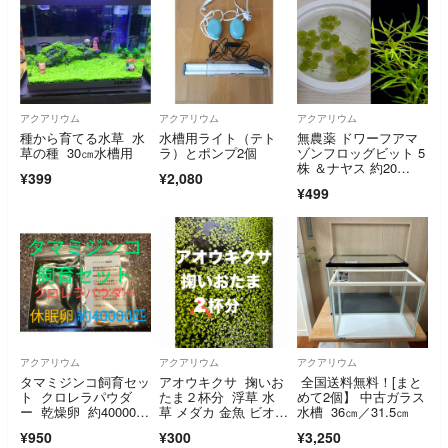
アクアリウム
アクアリウム
アクアリウム
種から育てる水草 水
水槽用ライト（テト
無農薬 ドワーフアマ
草の種 30㎝水槽用
ラ）とポンプ2個
ゾンフロッグビット 5
株 ＆ナヤス 約20
¥399
¥2,080
節 【水質浄化水草セ
¥499
ット】
アクアリウム
アクアリウム
アクアリウム
タマミジンコ飼育セッ
アオウキクサ 掬いお
全国送料無料！[まと
ト クロレラパウダ
たま２杯分 浮草 水
めて2個】 中古ガラス
ー 乾燥卵 約40000匹
草 メダカ 金魚 ビオト
水槽 36㎝／31.5㎝
相当付 取説付
ープ 飼育用
¥950
¥300
¥3,250