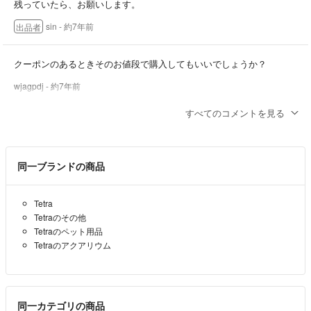
残っていたら、お願いします。
sin
- 約7年前
出品者
クーポンのあるときそのお値段で購入してもいいでしょうか？
wjagpdj
- 約7年前
すべてのコメントを見る
そのままでしたら
950円でお願いいたします。
sin
- 約7年前
出品者
同一ブランドの商品
そのままでの購入は厳しいでしょーか？
Tetra
Tetraのその他
wjagpdj
- 約7年前
Tetraのペット用品
Tetraのアクアリウム
箱なし、ビニール袋に入れて郵送であれば
850円に値下げしますが
よろしいですか？
同一カテゴリの商品
sin
- 約7年前