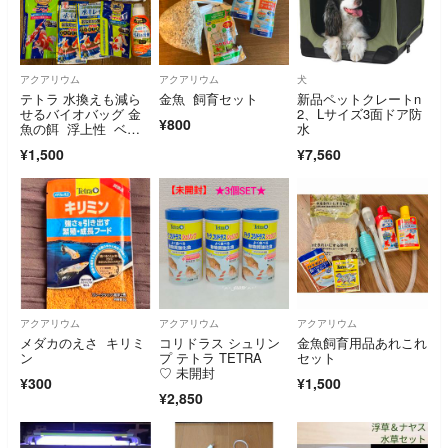
アクアリウム
アクアリウム
犬
テトラ 水換えも減ら
金魚 飼育セット
新品ペットクレートn
せるバイオバッグ 金
2、Lサイズ3面ドア防
¥800
魚の餌 浮上性 ベス
水
トバイオ等セット
¥1,500
¥7,560
アクアリウム
アクアリウム
アクアリウム
メダカのえさ キリミ
コリドラス シュリン
金魚飼育用品あれこれ
ン
プ テトラ TETRA
セット
♡ 未開封
¥300
¥1,500
¥2,850