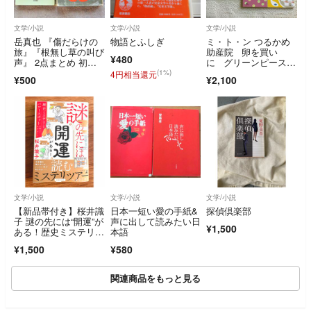
文学/小説
文学/小説
文学/小説
岳真也 『傷だらけの
物語とふしぎ
ミ・ト・ン つるかめ
旅』『根無し草の叫び
助産院 卵を買い
¥480
声』 2点まとめ 初版
に グリーンピースの
本 ばら売り対応
秘密 あつあつを召し
(1%)
4円相当還元
¥500
¥2,100
上がれ 小川糸 5冊セ
ット
文学/小説
文学/小説
文学/小説
【新品帯付き】桜井識
日本一短い愛の手紙&
探偵倶楽部
子 謎の先には“開運”が
声に出して読みたい日
¥1,500
ある！歴史ミステリと
本語
パワースポットを調べ
¥1,500
¥580
てわかったこと
関連商品をもっと見る