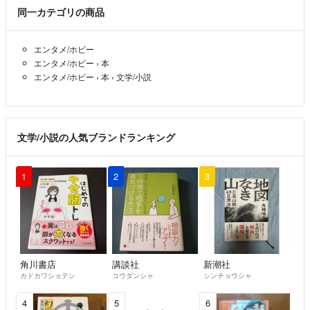
同一カテゴリの商品
エンタメ/ホビー
エンタメ/ホビー
›
本
エンタメ/ホビー
›
本
›
文学/小説
文学/小説の人気ブランドランキング
1
2
3
角川書店
講談社
新潮社
カドカワショテン
コウダンシャ
シンチョウシャ
4
5
6