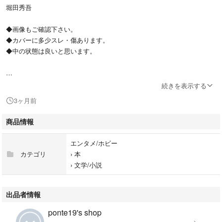
堀田秀吾
◆画像もご確認下さい。
◆カバーに多少スレ・傷あります。
◆中の状態は良いと思います。
⚫値引き交渉ご遠慮ください。⚫
続きを表示する
⚫ 即購入OKです。⚫
3ヶ月前
商品情報
#堀田秀吾
#エンタメ/ホビー
エンタメ/ホビー
#本
カテゴリ
›
本
#文学/小説
›
文学/小説
#BOOK
出品者情報
ponte19's shop