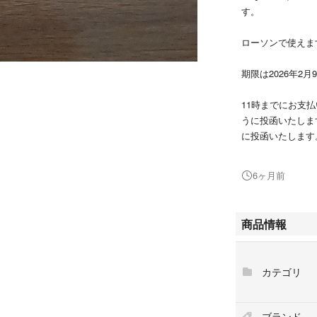
す。
ローソンで使えま
期限は2026年2月
11時までにお支
うに投函いたしま
に投函いたします
券を三つ折りし、
6ヶ月前
#ＩＱＯＳ
商品情報
#アイコス
#値引券
カテゴリ
ブランド