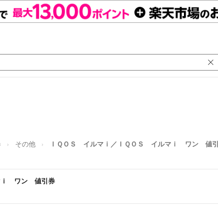
券
その他
ＩＱＯＳ イルマｉ／ＩＱＯＳ イルマｉ ワン 値
マｉ ワン 値引券