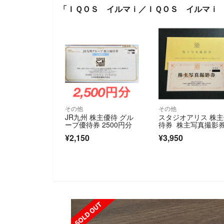
「ＩＱＯＳ イルマｉ／ＩＱＯＳ イルマｉ
その他
その他
JR九州 株主優待 グル
スタジオアリス 株
ープ優待券 2500円分
待券 株主写真撮影
¥2,150
¥3,950
SOLD OUT