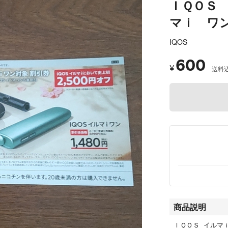
ＩＱＯＳ
マｉ ワ
IQOS
600
¥
送料
商品説明
ＩＱＯＳ イルマｉ