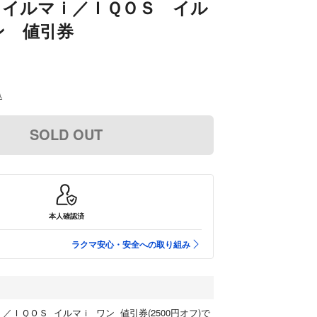
 イルマｉ／ＩＱＯＳ イル
ン 値引券
込
SOLD OUT
本人確認済
ラクマ安心・安全への取り組み
／ＩＱＯＳ イルマｉ ワン 値引券(2500円オフ)で