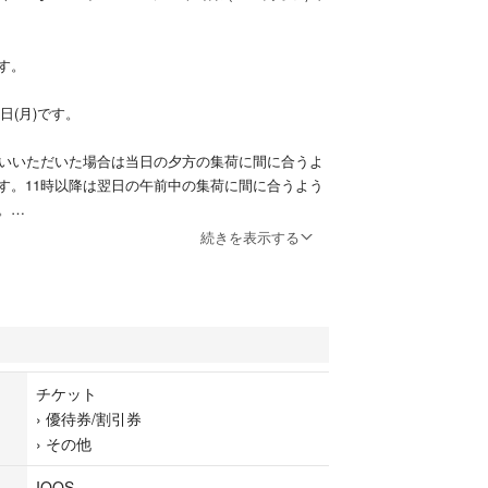
す。
9日(月)です。
払いいただいた場合は当日の夕方の集荷に間に合うよ
す。11時以降は翌日の午前中の集荷に間に合うよう
。
続きを表示する
ミニレターにて発送いたします。
チケット
›
優待券/割引券
›
その他
IQOS