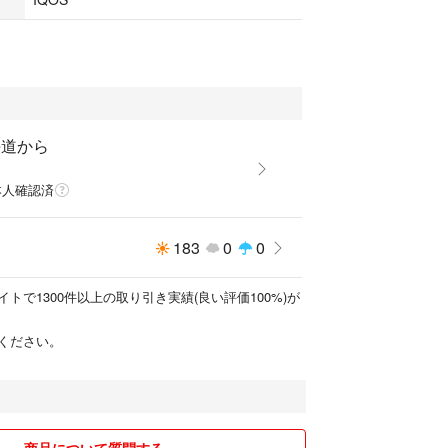
海道から
本人確認済
183
0
0
トで1300件以上の取り引き実績(良い評価100%)が
ください。