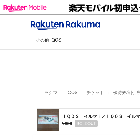
ラクマ
IQOS
チケット
優待券/割引
ＩＱＯＳ イルマｉ／ＩＱＯＳ イル
¥600
SOLDOUT