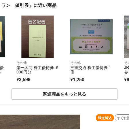
 ワン 値引券」に近い商品
その他
その他
そ
主優
第一興商 株主優待券 5
三重交通 株主優待券 1
J
券
000円分
冊
券
¥3,599
¥1,250
¥9
関連商品をもっと見る
送料込
すぐに