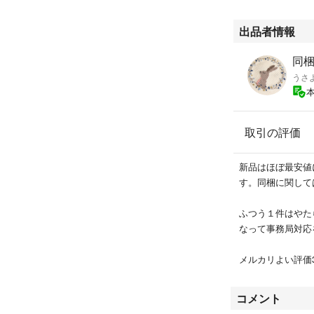
規格内
出品者情報
※ネコポスの2.5
す。
同
うさ
［配送について］
＊ラクマパックへ
メントください。
＊レーザープリン
取引の評価
にはなりません。
新品はほぼ最安値
［FAQ］
す。同梱に関して
Q:MDFってなん
A: 木材の一種
ふつう１件はやた
使われる素材です
なって事務局対応
市販の定規程度の
ているのを無理矢
メルカリよい評価3
も郵送程度は保護
な商品はホルムア
コメント
ウス症候群の原因