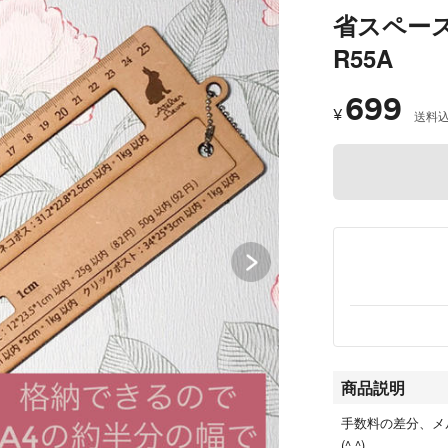
省スペース
R55A
699
¥
送料
商品説明
手数料の差分、メ
(^ ^)