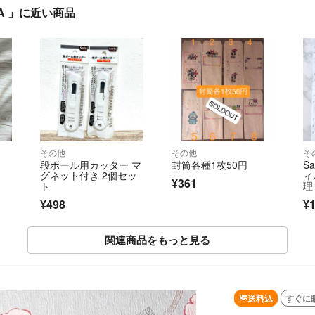
5A 」に近い商品
その他
その他
そ
段ボール用カッター マ
封筒各種1枚50円
Sa
グネット付き 2個セッ
ィ
¥361
ト
理
¥498
¥1
関連商品をもっと見る
SOLD OUT
送料込
すぐに