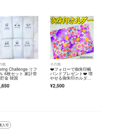
の他
その他
ving Challenge リフ
❤️フォローで御朱印帳
ル 6枚セット 家計管
バンドプレゼント❤️ 増
 貯金 韓国
やせる御朱印ホルダ
ー 和柄 花柄 桜 桜吹
,650
¥2,500
雪 《紫》 ※色違い有り
SOLD OUT
購入可