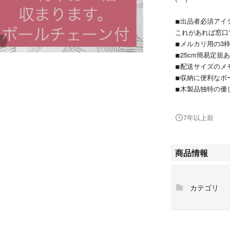
◾︎出品者必須アイ
これがあれば窓口
◾︎メルカリ用の3
◾︎25cm簡易定規
◾︎配送サイズの
◾︎収納に便利な
◾︎木製品独特の
◾︎角丸加工なので
◾︎MDFなので、
7年以上前
のを使っています
◾︎評価に自信あ
商品情報
［サイズ］幅28cm
［材質］MDF 2.
カテゴリ
★計測できる厚さ
・1cm 定形郵便
・2.5cm ネコポス
・3cm クリック