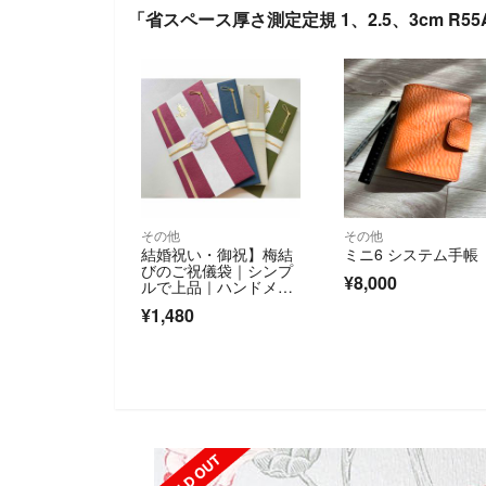
「省スペース厚さ測定定規 1、2.5、3cm R5
その他
その他
結婚祝い・御祝】梅結
ミニ6 システム手帳
びのご祝儀袋｜シンプ
¥8,000
ルで上品｜ハンドメイ
ド
¥1,480
SOLD OUT