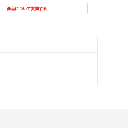
］
商品について質問する
品をそのまま定規に通すことはおやめください。な
たものをはかるための定規です。
での切断による煤は手につかない程度に丁寧に清拭
璧ではありません。
気になる方は、水気のない風通しの良いところで干
く匂いが薄くなります。
メイドということをご理解の上、ご購入ください。
 #うさぎ #出品