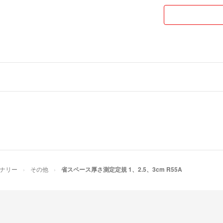
［使用上のご注意
＊売るご予定の商
んらかの袋に入っ
レーザーカッター
していますが、完
＊香ばしい匂いが
してください。早
［お願い］ハンド
#厚さ #測定 #定規
ョナリー
その他
省スペース厚さ測定定規 1、2.5、3cm R55A