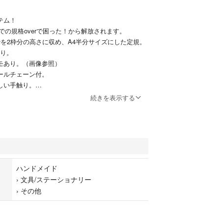
テム！
での規格overで困った！から解放されます。
枠を2枠分の高さに収め、A4半分サイズにした定規。
あり。
メモあり。（画像参照）
ボールチェーン付。
優しい手触り。
安全。
続きを表示する
軽くて丈夫。F☆☆☆☆の住居にも使える1番安全なも
。
り！迷った時はご参考に見てみてくださいね。
 高さ9cm
5mm厚
ハンドメイド
›
文具/ステーショナリー
★
›
その他
ポスト/ゆうパケット3cm/レターパックライト/定形外