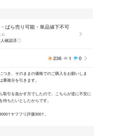
cm枠を抜いた1/3cmの定規も出品者ページにありま
梱・ばら売り可能・単品値下不可
よん
本人確認済
の変更は追加送料+65円で承ります。ご購入前にコ
タで宛名印刷しておりますので、雨にぬれても迷子
236
1
0
につき、そのままの価格でのご購入をお願いしま
は重複分を引きます。
ですか？
で細かい繊維を固めたものです。よく家具の背板などに
ら取引を急かす方でしたので、こちらが逆に不安に
。
を待ちたいとしたからです。
強度があります。折れる時は踏みつけたり、しなっ
理通そうとしたか位です。アクリルとMDFは最薄で
000↑ヤフフリ評価300↑。
厚紙なしでも折れません。また、100均などの安価
ルデヒド含有率が高い可能性があります。シックハ
ともなりますので、ご注意ください。