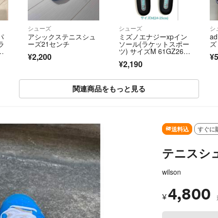
シューズ
シューズ
シ
パ
アシックステニスシュ
ミズノエナジーxpイン
a
ラ
ーズ21センチ
ソール(ラケットスポー
ズ
HT
ツ) サイズM 61GZ260
¥2,200
¥5
1
¥2,190
関連商品をもっと見る
SOLD OUT
送料込
すぐに
テニスシ
wilson
4,800
¥