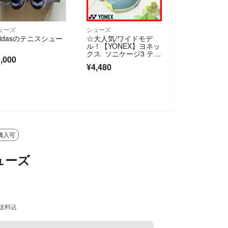
ューズ
シューズ
didasのテニスシュー
☆大人気/ワイドモデ
ル！【YONEX】ヨネッ
クス ソニケージ3 テニ
,000
スシューズ
¥4,480
購入可
ューズ
送料込