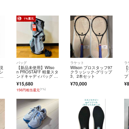
1%還元
バッグ
ラケット
ラ
現
【新品未使用】Wilso
Wilson プロスタッフ97
【
シ
n PROSTAFF 軽量スタ
クラッシック-グリップ
『
ュラ
ンドキャディバッグ グ
3、2本セット
プ
レー
ケ
¥15,680
¥70,000
¥8
(1%)
156円相当還元