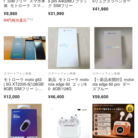
r SIMフリー スマホ本
s pro A402MO ブラッ
oリュクスラベンダー
体 モトローラ スマー
ク SIMフリー
¥41,980
トフォン Android10
¥9,980
¥31,990
(1%)
99円相当還元
スマートフォン本体
スマートフォン本体
スマートフォン本体
モトローラ moto g53
新品 モトローラ moto
【✨新品未開封】motor
j 5G XT2335-5[128GB/
rola edge 60 エッジ6
ola edge 60 pro ダー
8GB] SIMフリー シル
0 8GB/128G
ズブルー
バー
¥12,000
¥46,400
¥59,600