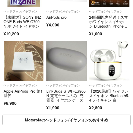
ヘッドフォン/イヤフォン
ヘッドフォン/イヤフォン
ヘッドフォン/イヤフォン
【未開封】SONY INZ
AirPods pro
24時間以内発送！スマ
ONE Buds WF-G700
ホワイヤレスイヤホ
¥4,000
N ホワイト イヤホン
ン Bluetooth iPhone an
droid マイク Zoom 080
¥19,200
¥1,000
51
ヘッドフォン/イヤフォン
ヘッドフォン/イヤフォン
ヘッドフォン/イヤフォン
Apple AirPods Pro 第1
LinkBuds S WF-LS900
【2026最新】ワイヤレ
世代
N 充電ケースのみ 充
スイヤホン Bluetooth5.
電器 イヤホンケース
4 ノイキャン 白
¥6,900
¥1,900
¥2,800
Motorolaのヘッドフォン/イヤフォンのおすすめ