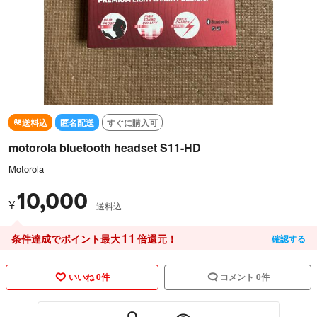
送料込
匿名配送
すぐに購入可
motorola bluetooth headset S11-HD
Motorola
10,000
¥
送料込
11
条件達成でポイント最大
倍還元！
確認する
いいね 0件
コメント 0件