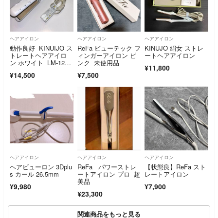
ヘアアイロン
ヘアアイロン
ヘアアイロン
動作良好 KINUIJO ス
ReFa ビューテック フ
KINUJO 絹女 ストレ
トレートヘアアイロ
ィンガーアイロン ピ
ートヘアアイロン
ン ホワイト LM-12
ンク 未使用品
¥11,800
5 ①
¥14,500
¥7,500
ヘアアイロン
ヘアアイロン
ヘアアイロン
ヘアビューロン 3Dplu
ReFa パワーストレ
【状態良】ReFa スト
s カール 26.5mm
ートアイロン プロ 超
レートアイロン
美品
¥9,980
¥7,900
¥23,300
関連商品をもっと見る