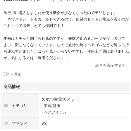
旅行用に購入しましたが使う機会が少なくなったので出品します。
一本でストレートもカールもできるので、前髪のセットと毛先を巻くのが
これ１つで出来、とても便利です！
本来はカチッと閉じられるのですが、先端の止めるパーツが少し欠けてし
まい、閉じなくなっています。なので旅行の時はヘアゴムなどで縛って持
ち運んでいました。ぱっと見わからないですし、使用上問題はありません
が、気になる方はご遠慮ください。
続きを表示する
また目立った傷汚れはありませんが、使用していたものなので小傷がいく
3ヶ月前
つかあります。
ご検討ください。
商品情報
値下げ交渉はご遠慮下さい。
スマホ/家電/カメラ
カテゴリ
›
美容/健康
本体:約35㎝
›
ヘアアイロン
コード:約200㎝
ブランド
VS