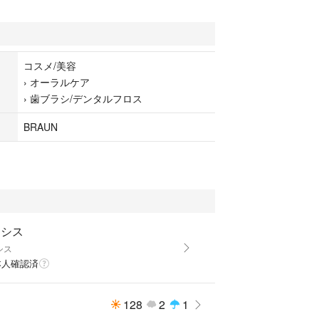
コスメ/美容
›
オーラルケア
›
歯ブラシ/デンタルフロス
BRAUN
アシス
シス
本人確認済
128
2
1