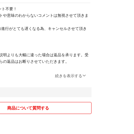
ント不要！
トや意味のわからないコメントは無視させて頂きま
の進行がとても遅くなる為、キャンセルさせて頂き
説明よりも大幅に違った場合は返品を承ります。受
らの返品はお断りさせていただきます。
続きを表示する
りお応え致しますが、送料は着払いに変更とさせて
いていた場合でも後から即購入希望の方がいらした
商品について質問する
先となります。
視します。