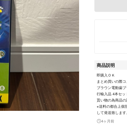
商品説明
即購入ＯＫ
まとめ買いの際コ
ブラウン電動歯ブラ
行輸入品 4本セッ
貰い物の為商品の
※送料の都合上個
して発送致します
4ヶ月前