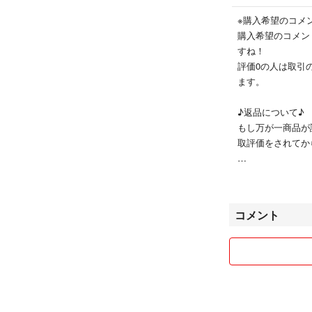
※購入希望のコメ
購入希望のコメン
すね！
評価0の人は取引
ます。
♪返品について♪
もし万が一商品が
取評価をされてか
♪値引き♪
値引きは可能な限
いただきます。
コメント
♪購入優先♪
先にコメントを頂
場合は、即購入優
礼儀の無い方は無