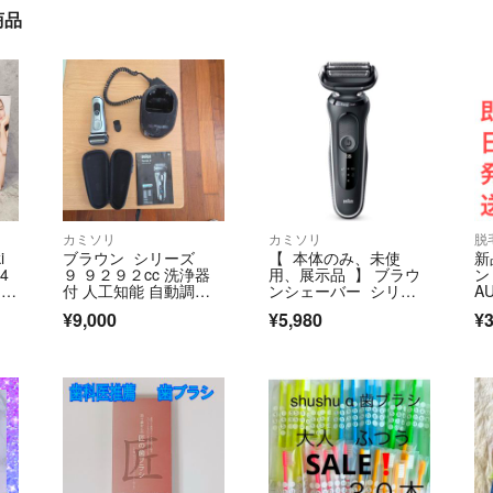
商品
カミソリ
カミソリ
脱
i
ブラウン シリーズ
【 本体のみ、未使
新
24
９ ９２９２cc 洗浄器
用、展示品 】 ブラウ
ン
 ス
付 人工知能 自動調
ンシェーバー シリー
AU
ト
整 風呂剃り可
ズ5
¥9,000
¥5,980
¥3