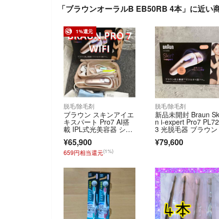
「ブラウンオーラルB EB50RB 4本」に近い
1%還元
脱毛/除毛剤
脱毛/除毛剤
ブラウン スキンアイエ
新品未開封 Braun Sk
キスパート Pro7 AI搭
n i-expert Pro7 PL7
載 IPL式光美容器 シル
3 光脱毛器 ブラウン
クエキスパート Pro 7 i
キンアイエキスパー
¥65,900
¥79,600
-expert 脱毛器
(1%)
659円相当還元