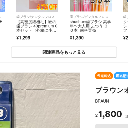
ス
歯ブラシ/デンタルフロス
歯ブラシ/デンタルフロス
歯
E
【高密度段植毛】匠の
shushuα歯ブラシ 高学
ク
歯ブラシ 40premium 6
年〜大人用 ふつう ３
シ
本セット（外箱に小傷
０本 歯科専売
フ
あり）
¥1,299
¥1,390
¥2
関連商品をもっと見る
送料込
匿名配
ブラウンオー
BRAUN
1,800
¥