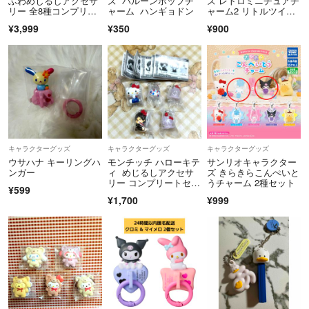
ふわめじるしアクセサ
ズ バルーンポップチ
ズ レトロミニチュアチ
リー 全8種コンプリー
ャーム ハンギョドン
ャーム2 リトルツイン
ト コンプ ガチャガチ
スターズ
¥3,999
¥350
¥900
ャ カプセルトイ コン
プセット
キャラクターグッズ
キャラクターグッズ
キャラクターグッズ
ウサハナ キーリングハ
モンチッチ ハローキテ
サンリオキャラクター
ンガー
ィ めじるしアクセサ
ズ きらきらこんぺいと
リー コンプリートセッ
うチャーム 2種セット
¥599
ト
¥1,700
¥999