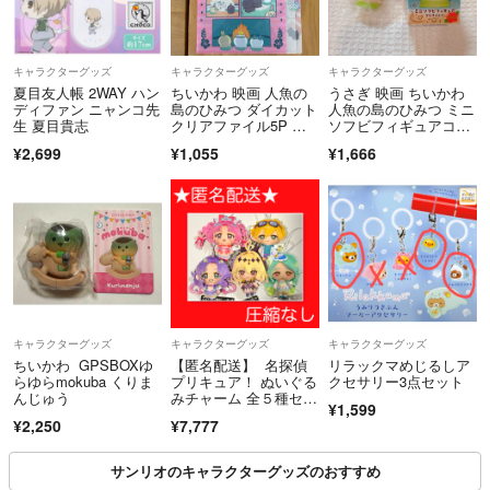
キャラクターグッズ
キャラクターグッズ
キャラクターグッズ
夏目友人帳 2WAY ハン
ちいかわ 映画 人魚の
うさぎ 映画 ちいかわ
ディファン ニャンコ先
島のひみつ ダイカット
人魚の島のひみつ ミニ
生 夏目貴志
クリアファイル5P 観
ソフビフィギュアコレ
光
クション
¥2,699
¥1,055
¥1,666
キャラクターグッズ
キャラクターグッズ
キャラクターグッズ
ちいかわ GPSBOXゆ
【匿名配送】 名探偵
リラックマめじるしア
らゆらmokuba くりま
プリキュア！ ぬいぐる
クセサリー3点セット
んじゅう
みチャーム 全５種セッ
¥1,599
ト マスコット キーホ
¥2,250
¥7,777
ルダー 【新品タグ付
き】
サンリオのキャラクターグッズのおすすめ