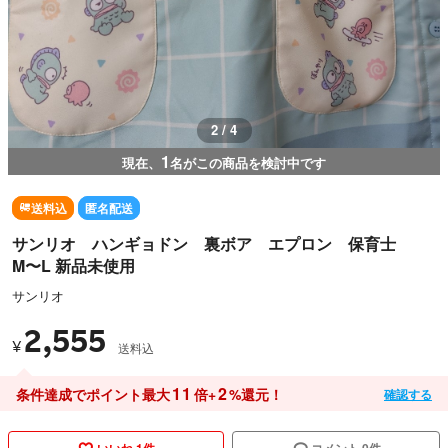
2 / 4
1
現在、
名がこの商品を検討中です
送料込
匿名配送
サンリオ ハンギョドン 裏ボア エプロン 保育士
M〜L 新品未使用
サンリオ
2,555
¥
送料込
11
2
条件達成でポイント最大
倍+
%還元！
確認する
いいね 1件
コメント 0件