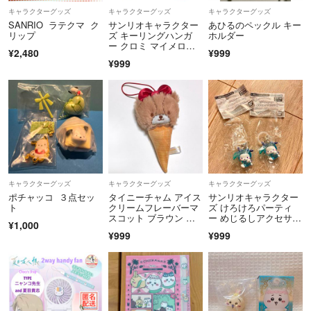
キャラクターグッズ
キャラクターグッズ
キャラクターグッズ
SANRIO ラテクマ ク
サンリオキャラクター
あひるのペックル キー
リップ
ズ キーリングハンガ
ホルダー
ー クロミ マイメロデ
¥2,480
¥999
ィ ガチャガチャ
¥999
キャラクターグッズ
キャラクターグッズ
キャラクターグッズ
ポチャッコ ３点セッ
タイニーチャム アイス
サンリオキャラクター
ト
クリームフレーバーマ
ズ けろけろパーティ
スコット ブラウン 茶
ー めじるしアクセサリ
¥1,000
色 サンリオ
ー ポチャッコ
¥999
¥999