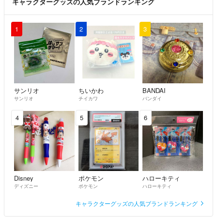
キャラクターグッズの人気ブランドランキング
1
2
3
サンリオ
ちいかわ
BANDAI
サンリオ
チイカワ
バンダイ
4
5
6
Disney
ポケモン
ハローキティ
ディズニー
ポケモン
ハローキティ
キャラクターグッズの人気ブランドランキング