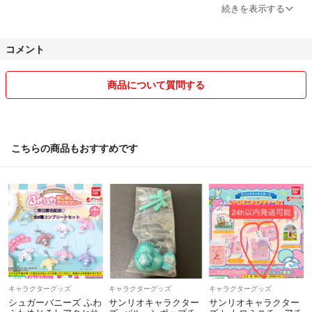
★基本、郵便局からの発送となるため平日に発送させていただくことが
続きを表示する
多くなります。
コメント
★コンビニ、ATM払いの選択をされている方で最近お支払いいただけ
ないままキャンセルとなることが多々あり困っています。そちらの支払
い方法の方はいつまでにお支払いしていただけるか確認させていただき
商品について質問する
ます。
基本的に購入日含め3日経った場合は、キャンセル申請させていただき
ますのでよろしくお願いいたしますm(_ _)m
こちらの商品もおすすめです
★お取り置きはしておりません。
キャラクターグッズ
キャラクターグッズ
キャラクターグッズ
シュガーバニーズ ふわ
サンリオキャラクター
サンリオキャラクター