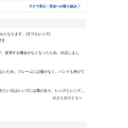
ラクマ安心・安全への取り組み
グルになります。(ダブルレンズ)
付き
が、使用する機会がなくなったため、出品しまし
ないため、フレームには傷がなく、バンドも伸びて
きたい点はレンズには傷があり、レンズとレンズの
ています。いずれも、ゴーグルを装着した際、視界
続きを表示する
はなく使用において、影響はありません。この点を
ご購入頂ければと思います。宜しくお願いします。