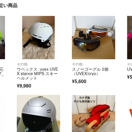
近い商品
その他
その他
そ
対応
ウベックス uvex UVE
スノーゴーグル 2個
U
7_
X stance MIPS スキー
（UVEX/cryo）
¥5
ヘルメット
¥5,600
¥9,980