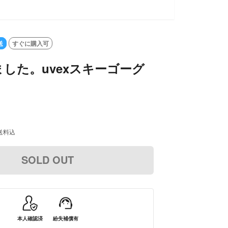
T
送
すぐに購入可
した。uvexスキーゴーグ
送料込
SOLD OUT
本人確認済
紛失補償有