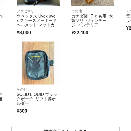
アクセサリー
その他
そ
hi
ウベックス Uvex uve
カナダ製 子ども用 木
電
x スキースノーボード
製ソリ ヴィンテー
ッ
ヘルメット マットカラ
ジ インテリア
¥2
ー ダ…
¥8,000
¥22,400
その他
グ
SOLID LIQUID ブラッ
落
クポーチ リフト券ホ
ルダー
¥300