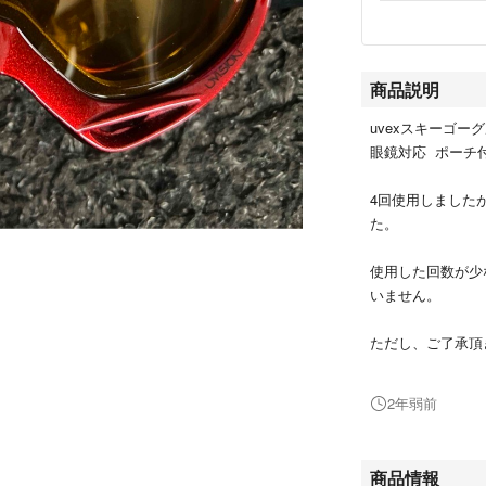
商品説明
uvexスキーゴー
眼鏡対応 ポーチ
4回使用しました
た。
使用した回数が少
いません。
ただし、ご了承頂
間にほこりが入っ
を悪くするもので
2年弱前
ご理解頂ける方に
商品情報