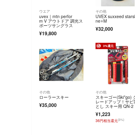
ウエア
その他
uvex｜mtn perfor
UVEX suxxeed stars
m V アウトドア 調光ス
ne⭐️M
ポーツサングラス
¥32,000
¥19,800
3%還元
その他
その他
ローラースキー
スキーゴー(Ski*go) 
レードアップ！サビ
¥35,000
とし スキー用 QN-2
¥1,223
(3%)
36円相当還元