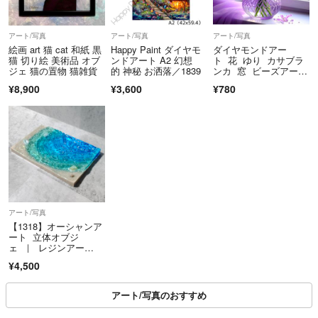
アート/写真
アート/写真
アート/写真
絵画 art 猫 cat 和紙 黒
Happy Paint ダイヤモ
ダイヤモンドアー
猫 切り絵 美術品 オブ
ンドアート A2 幻想
ト 花 ゆり カサブラ
ジェ 猫の置物 猫雑貨
的 神秘 お洒落／1839
ンカ 窓 ビーズアー
ト フラワー キット
¥8,900
¥3,600
¥780
アート/写真
【1318】オーシャンア
ート 立体オブジ
ェ ｜ レジンアー
ト 海インテリア
¥4,500
アート/写真のおすすめ