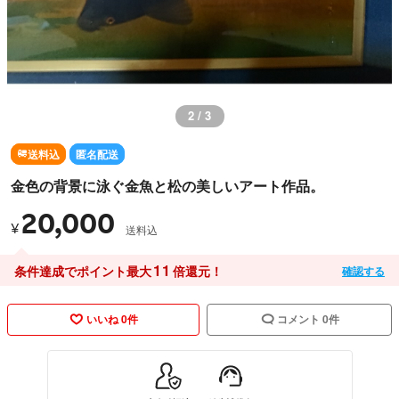
2 / 3
送料込
匿名配送
金色の背景に泳ぐ金魚と松の美しいアート作品。
20,000
¥
送料込
11
条件達成でポイント最大
倍還元！
確認する
いいね 0件
コメント 0件