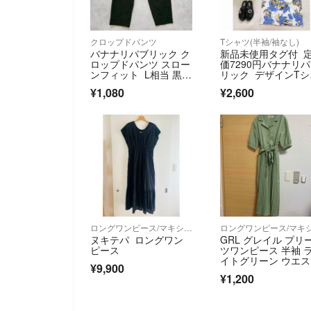
クロップドパンツ
Tシャツ(半袖/袖なし)
バナナリパブリック ク
新品未使用タグ付 
ロップドパンツ スロー
価7290円バナナリ
ンフィット L相当 黒 1
リック デザインTシ
582H
ツ 美品
¥1,080
¥2,600
ロングワンピース/マキシワンピース
ヌキテパ ロングワン
GRL グレイル プリ
ピース
ツワンピース 半袖 
イトグリーン ウエ
¥9,900
リボン
¥1,200