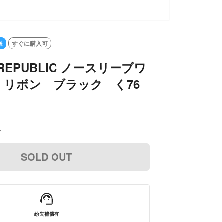
送
すぐに購入可
 REPUBLIC ノースリーブワ
 リボン ブラック く76
込
SOLD OUT
紛失補償有