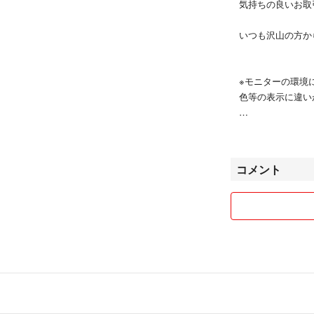
気持ちの良いお取
いつも沢山の方か
※モニターの環境
色等の表示に違い
【時間・発送につ
コメント
平日9：00-15
土日祝は発送、コ
金曜日にご購入の
【返品・評価につ
基本的に返品はお
また、評価後の返
必ず評価前に商品