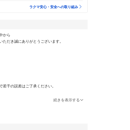
ラクマ安心・安全への取り組み
中から
いただき誠にありがとうございます。
で若干の誤差はご了承ください。
続きを表示する
項：
購入前にご確認ください
時以降コメント返信、発送対応はしておりません。