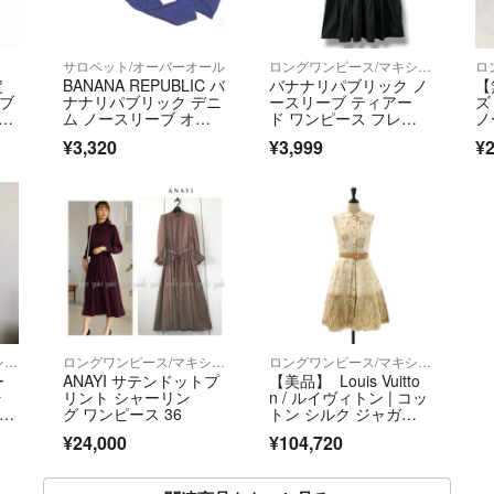
サロペット/オーバーオール
ロングワンピース/マキシワンピース
定
BANANA REPUBLIC バ
バナナリパブリック ノ
【
パブ
ナナリパブリック デニ
ースリーブ ティアー
ズ
ャ
ム ノースリーブ オー
ド ワンピース フレ
ノ
ルインワン sizeM/紺 ■
ア 黒 6 L
ス
¥3,320
¥3,999
¥2
◆ レディース
ロングワンピース/マキシワンピース
ロングワンピース/マキシワンピース
ロングワンピース/マキシワンピース
ー
ANAYI サテンドットプ
【美品】 Louis Vuitto
ラ
リント シャーリン
n / ルイヴィトン | コッ
スト
グ ワンピース 36
トン シルク ジャガー
ド ノースリーブワンピ
¥24,000
¥104,720
ース | 38 | アイボリ
ー | レディース