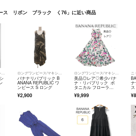
ンピース リボン ブラック く76」に近い商品
ロングワンピース/マキシワンピース
ロングワンピース/マキシワンピース
ロングワンピース/マキシワンピース
ニ
 シ
バナナリパブリック B
美品◎レア♡希少バナ
B
ン
ANANA REPUBLIC ワ
ナ・リパブリック ボ
ナ
ンピース S ロング
タニカル フローラ
ス
ル マキシワンピースB
¥2,900
¥9,999
¥8
ANANA 花柄 ノースリ
ーブ M〜Lサイズ総柄