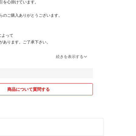
引を心掛けています。
らのご購入ありがとうございます。
によって
があります。ご了承下さい。
続きを表示する
いて】
：00のみとなっております。
メント返し等行っておりません。
方は月曜日発送です。
商品について質問する
いて】
こなっておりません。
品、返金対応致しません
の確認よろしくお願い致します。