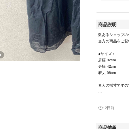
商品説明
数あるショップの
当方の商品をご覧
●サイズ：
0
肩幅 32cm
身幅 42cm
着丈 98cm
素人の採寸ですの
●その他、注意事
12日前
プロフィールをご
土日祝、平日15
商品情報