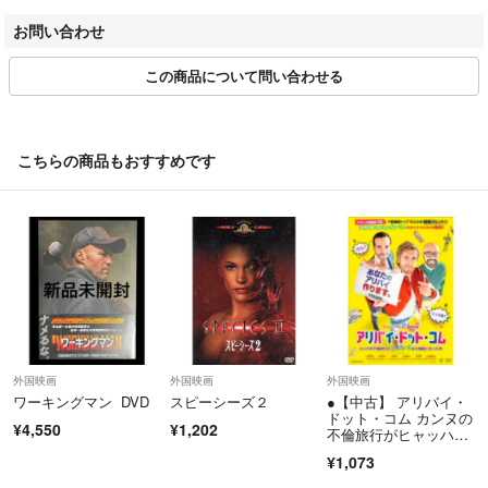
さらに、日本郵便の配送規定変更によりまして、「土曜、日曜、祝日」
お問い合わせ
の配達がございません。
土日祝日をはさみますと、ご自宅のポストお届けまでに→【約1週間】
この商品について問い合わせる
を要する場合もございます。
土日祝は定休日となりますもので、定休日前日ご注文分の配送およびご
連絡（ご返信）等は、翌営業日以降の対応となりますので予めご了承く
こちらの商品もおすすめです
ださい。
☆★お問い合わせ★☆
商品詳細ページ、または取引ページより、お問い合わせボタン押下＞問
い合わせフォーム より、お問い合わせください。
返信は当ショップ担当者からメールにてご返信いたします。
当店の、中古DVD・CDに関しましては、ほぼレンタル落ち中古商品の
外国映画
外国映画
外国映画
出品となっております。
ワーキングマン DVD
スピーシーズ２
●【中古】 アリバイ・
ドット・コム カンヌの
また、商品の付属品（付属特典DVDや小冊子・その他特典）は付いてお
¥4,550
¥1,202
不倫旅行がヒャッハ
りませんので、ご了承くださいませ。
ー！な大騒動になった
¥1,073
件 (2巻セット) 、2 ウ
ェディング・ミッショ