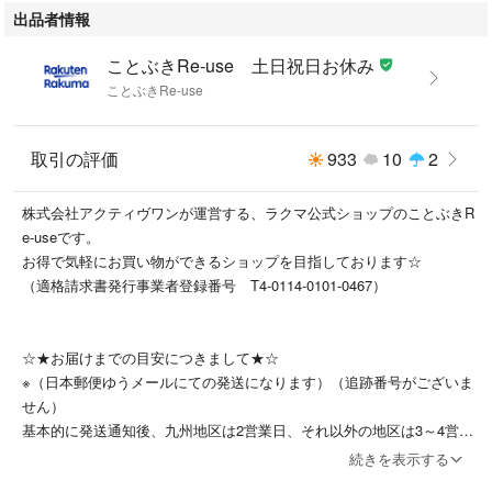
出品者情報
ことぶきRe-use 土日祝日お休み
ことぶきRe-use
取引の評価
933
10
2
株式会社アクティヴワンが運営する、ラクマ公式ショップのことぶきR
e-useです。
お得で気軽にお買い物ができるショップを目指しております☆
（適格請求書発行事業者登録番号 T4-0114-0101-0467）
☆★お届けまでの目安につきまして★☆
※（日本郵便ゆうメールにての発送になります）（追跡番号がございま
せん）
基本的に発送通知後、九州地区は2営業日、それ以外の地区は3～4営業
日ほどかかります。
続きを表示する