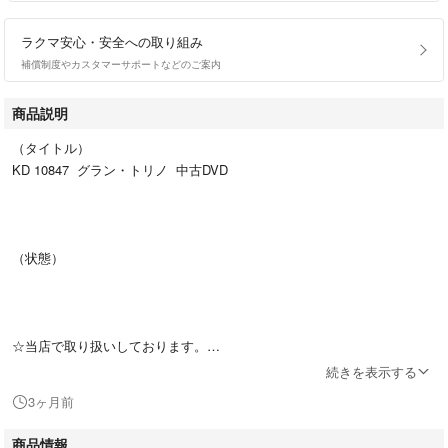
ラクマ安心・安全への取り組み
補償制度やカスタマーサポートなどのご案内
商品説明
（タイトル）
KD 10847 グラン・トリノ 中古DVD
（状態）
☆当店で取り扱いしております。
中古DVD、中古ﾌﾞﾙｰﾚｲは 「ケース無し」となっております。
続きを表示する
ディスクは不織布ケースに入れ、ジャケットのみ送付いたします。
3ヶ月前
☆未再生ですが目視検査をしキズが多いものは研磨処理をしています☆
商品情報