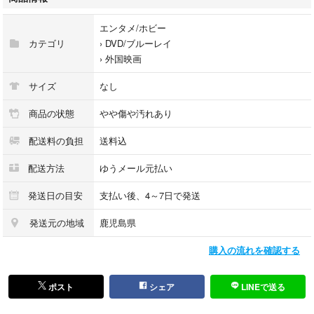
●撮影画像は、見た目や色味に実物との差が若干発生する場合がございま
す
エンタメ/ホビー
●レンタル落ちの商品につきバーコードやシールが付着している物があり
カテゴリ
›
DVD/ブルーレイ
ます
›
外国映画
●写真は現物です。歌詞カード等の付属品は画像にて確認お願い致します
●商品でケースが破損している場合は、予備がある時のみレンタル中古ケ
サイズ
なし
ースに交換します
●ゆうメール元払いで発送します、追跡番号はありません
商品の状態
やや傷や汚れあり
●土日祝日は定休日の為、平日の発送になりますので到着迄、日数を要す
配送料の負担
送料込
る場合がございます
●ゆうメール便は土日の配達はしていません
配送方法
ゆうメール元払い
●発送日の目安は4～7日で設定してますが、祝日の関係で発送期限に間に
合わない場合がございます
発送日の目安
支払い後、4～7日で発送
営業日の午前10時迄の確定分は当日発送可能です
発送元の地域
鹿児島県
●古物商許可 東京都公安委員会 第305550208065号
購入の流れを確認する
ポスト
シェア
LINEで送る