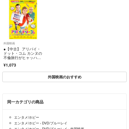
■商品の配送について
ン [レンタル落ち] [DV
基本的に、ディスク商品（DVD・CD）に関しましては、クッション封
D]
筒に入れましてメール便（日本郵便ゆうメール）にてお送りいたしま
す。（巻数の多いDVDは不織布に入れてジャケットとディスクのみに
て、メール便発送いたします）
外国映画
＝＝＝＝＝＝＝＝＝＝＝＝＝＝
●【中古】 アリバイ・
▼特商法
ドット・コム カンヌの
不倫旅行がヒャッハ
https://fril.jp/ts/official/law/a060/
ー！な大騒動になった
▼返品特約
¥1,073
件 (2巻セット) 、2 ウ
https://fril.jp/ts/official/law/a060/#return_policy
ェディング・ミッショ
ン [レンタル落ち] [DV
外国映画のおすすめ
D]
同一カテゴリの商品
エンタメ/ホビー
エンタメ/ホビー
›
DVD/ブルーレイ
エンタメ/ホビー
›
DVD/ブルーレイ
›
外国映画