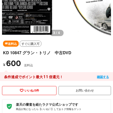
3 / 4
送料込
すぐに購入可
KD 10847 グラン・トリノ 中古DVD
600
¥
送料込
11
条件達成でポイント最大
倍還元！
確認する
いいね 0件
お問い合わせ
楽天の審査を経たラクマ公式ショップです
商品が気になったら【いいね♡】しておトク情報をゲット