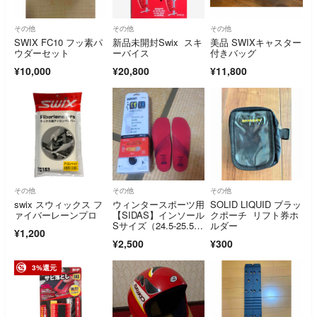
その他
その他
その他
SWIX FC10 フッ素パ
新品未開封Swix スキ
美品 SWIXキャスター
ウダーセット
ーバイス
付きバッグ
¥10,000
¥20,800
¥11,800
その他
その他
その他
swix スウィックス フ
ウィンタースポーツ用
SOLID LIQUID ブラッ
ァイバーレーンプロ
【SIDAS】インソール
クポーチ リフト券ホ
Sサイズ（24.5-25.5c
ルダー
¥1,200
m）
¥2,500
¥300
3%還元