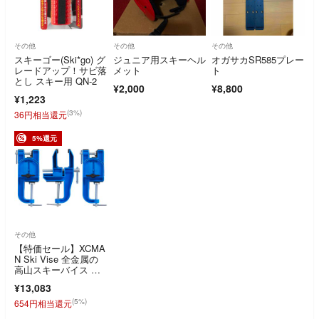
その他
その他
その他
スキーゴー(Ski*go) グ
ジュニア用スキーヘル
オガサカSR585プレー
レードアップ！サビ落
メット
ト
とし スキー用 QN-2
¥2,000
¥8,800
¥1,223
(3%)
36円相当還元
5%還元
その他
【特価セール】XCMA
N Ski Vise 全金属の
高山スキーバイス の
調律とワ
¥13,083
(5%)
654円相当還元