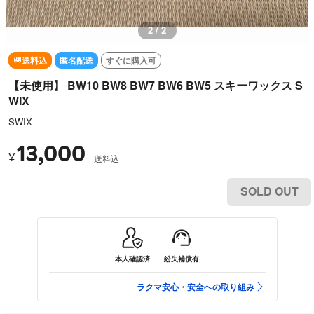
2 / 2
送料込
匿名配送
すぐに購入可
【未使用】 BW10 BW8 BW7 BW6 BW5 スキーワックス S
WIX
SWIX
13,000
¥
送料込
SOLD OUT
本人確認済
紛失補償有
ラクマ安心・安全への取り組み