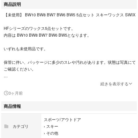
商品説明
【未使用】 BW10 BW8 BW7 BW6 BW5 5点セット スキーワックス SWIX
HFシリーズのワックス5点セットです。
内容は BW10 BW8 BW7 BW6 BW5となります。
いずれも未使用品です。
保管に伴い、パッケージに多少のスレや汚れがあります。状態は写真にて
ご確認ください。
スキー、クロスカントリー、スノーボードのメンテナンス用におすすめで
続きを表示する
す。
3ヶ月前
未使用品ではありますが、自宅保管品にご理解いただける方のみご購入を
商品情報
お願いいたします。
ノークレーム・ノーリターンでお願いいたします。
スポーツ/アウトドア
カテゴリ
›
スキー
›
その他