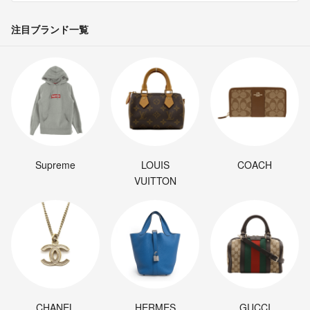
注目ブランド一覧
Supreme
LOUIS
COACH
VUITTON
CHANEL
HERMES
GUCCI