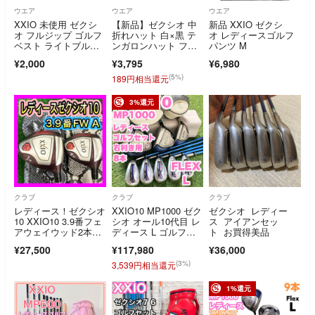
ウエア
ウエア
ウエア
XXIO 未使用 ゼクシ
【新品】ゼクシオ 中
新品 XXIO ゼクシ
オ フルジップ ゴルフ
折れハット 白×黒 テ
オ レディースゴルフ
ベスト ライトブル
ンガロンハット フリ
パンツ M
ー Freeサイズ 新品タ
ー(頭囲59cm) ゴルフ
¥2,000
¥3,795
¥6,980
グ付き
ウェア XXIO
(5%)
189円相当還元
3%還元
クラブ
クラブ
クラブ
レディース！ゼクシオ
XXIO10 MP1000 ゼク
ゼクシオ レディー
10 XXIO10 3.9番フェ
シオ オール10代目 レ
ス アイアンセッ
アウェイウッド2本セ
ディース L ゴルフク
ト お買得美品
ット
ラブセット 8本 右 DU
¥27,500
¥117,980
¥36,000
NLOP ダンロップ 大
人気モデル 送料無料
(3%)
3,539円相当還元
1%還元