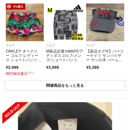
ズ ストスト
3%還元
ウエア
ウエア
ウエア
OAKLEY オークリ
M新品定価10890円/ア
【新品タグ付】パーリ
ー ゴルフ レディー
ディダスゴルフ/メン
ーゲイツ サンバイザ
ス ショートパンツ キ
ズ/ショートパンツ
ー ヤシの木 パームツ
ュロット 総柄
リー 遮熱 UV
¥2,999
¥3,999
¥5,380
(3%)
89円相当還元
関連商品をもっと見る
 OUT
SOLD O