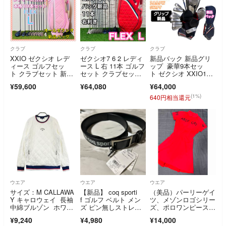
クラブ
クラブ
クラブ
XXIO ゼクシオ レデ
ゼクシオ7 6 2 レディ
新品バック 新品グリ
ィース ゴルフセッ
ース L 右 11本 ゴルフ
ップ 豪華9本セッ
ト クラブセット 新
セット クラブセッ
ト ゼクシオ XXIO10
品 キャディバッグ
ト MP700 MP600 女
代目MP1000 レディー
¥59,600
¥64,080
¥64,000
性用 新品キャディバ
スゴルフクラブセッ
ック
ト フレックスL 右
(1%)
640円相当還元
ウエア
ウエア
ウエア
サイズ：M CALLAWA
【新品】 coq sporti
（美品）パーリーゲイ
Y キャロウェイ 長袖
f ゴルフ ベルト メン
ツ、メゾンロゴシリー
中綿ブルゾン ホワイ
ズ ピン無しストレッ
ズ、ポロワンピース、
ト系 [24010171114
チベルト QGBSJH03
サイズ1
¥9,240
¥4,980
¥14,000
0] ゴルフウェア メン