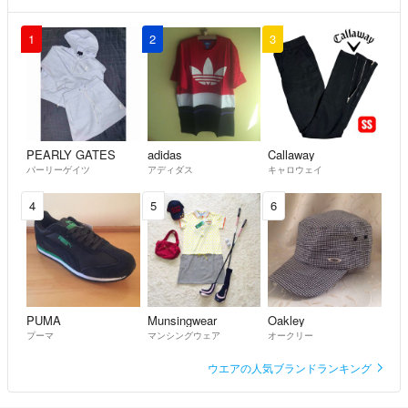
1
2
3
PEARLY GATES
adidas
Callaway
パーリーゲイツ
アディダス
キャロウェイ
4
5
6
PUMA
Munsingwear
Oakley
プーマ
マンシングウェア
オークリー
ウエアの人気ブランドランキング