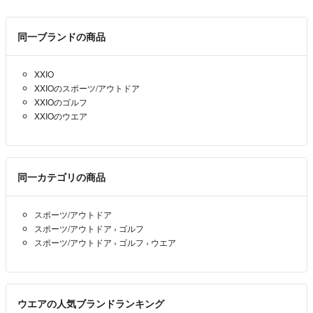
フリマアプリはいくつか利用していますが、ラクマが1番好きです。
好きなブランド
同一ブランドの商品
PRADA
Dior
XXIO
HERMES
XXIOのスポーツ/アウトドア
XXIOのゴルフ
XXIOのウエア
同一カテゴリの商品
スポーツ/アウトドア
スポーツ/アウトドア
›
ゴルフ
スポーツ/アウトドア
›
ゴルフ
›
ウエア
ウエアの人気ブランドランキング