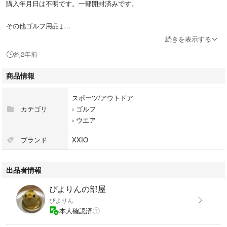
購入年月日は不明です。一部開封済みです。
その他ゴルフ用品↓
#たけぴゴルフグッズ
続きを表示する
約2年前
#キャップ #帽子
商品情報
#ゴルフ #スポーツ #ゴルフ用品
#メンズ
スポーツ/アウトドア
#ゼクシオ #XXIO
カテゴリ
›
ゴルフ
›
ウエア
ブランド
XXIO
出品者情報
ぴよりんの部屋
ぴよりん
本人確認済