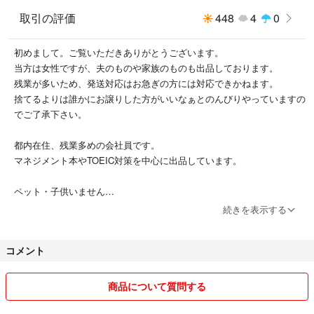
取引の評価
448
4
0
初めまして。ご覧いただきありがとうございます。
当方は女性ですが、夫のものや家族のものも出品しております。
残業が多いため、発送対応はお急ぎの方には対応できかねます。
捨てるよりは誰かにお譲りした方がいいなぁとのんびりやっていますの
でご了承下さい。
都内在住、残業多めの会社員です。
マネジメント本やTOEIC対策を中心に出品しています。
ペット・子供いません
喫煙していません。香水を利用しています。
続きを表示する
直近の評価の☁️マークで「住所が欠けていた」とご指摘があります
コメント
が、当方は基本的には匿名配送を利用しています。そのため、配送会社
の印字ミスか購入者様のラクマ登録住所の入力不備かと思います。
商品について質問する