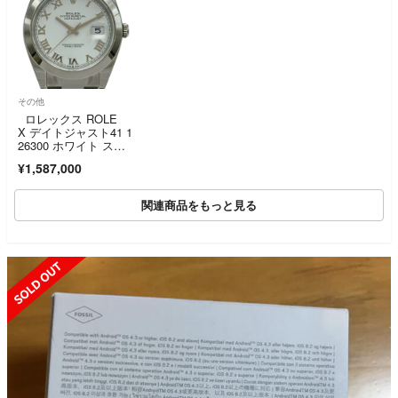
その他
ロレックス ROLE
X デイトジャスト41 1
26300 ホワイト ステ
ンレススチール 自動
¥1,587,000
巻き メンズ 腕時計
関連商品をもっと見る
SOLD OUT