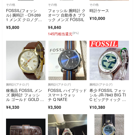
その他
その他
その他
FOSSIL(フォッシ
フォッシル 腕時計 ク
時計ケース
ル) 腕時計 - CH-269
オーツ 自動巻き ブラ
¥10,000
1 メンズ クロノグラ
ック メンズ FOSSIL
フ ネイビー
¥5,800
¥4,840
(3%)
145円相当還元
腕時計(アナログ)
腕時計(アナログ)
腕時計(アナログ)
稼働品 FOSSIL メン
FOSSIL ハイブリッド
希少 FOSSIL フォッ
ズ 腕時計 フォッシ
スマートウォッ
シル JR-7843 BIG TI
ル ゴールド GOLD 電
チ Q NATE
C ビッグティック ク
池交換済 QZ式 デイデ
オーツ Y2K メンズ 腕
¥4,330
¥3,500
¥10,380
イト カレンダー 人
時計
気 ビンテージ