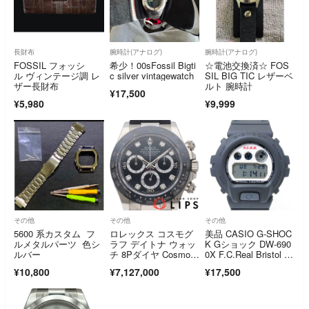
長財布
腕時計(アナログ)
腕時計(アナログ)
FOSSIL フォッシ
希少！00sFossil Bigti
☆電池交換済☆ FOS
ル ヴィンテージ調 レ
c silver vintagewatch
SIL BIG TIC レザーベ
ザー長財布
ルト 腕時計
¥17,500
¥5,980
¥9,999
その他
その他
その他
5600 系カスタム フ
ロレックス コスモグ
美品 CASIO G-SHOC
ルメタルパーツ 色シ
ラフ デイトナ ウォッ
K Gショック DW-690
ルバー
チ 8Pダイヤ Cosmogr
0X F.C.Real Bristol 本
aph Daytona 116519L
体のみ FCRB-26012
¥10,800
¥7,127,000
¥17,500
NG 箱 保証書 K18W
0 2026年コラボ デジ
G/ラバー メンズ時
タル ブラック 黒 280
計 ブラック 仕上げ
13153
済 美品 【中古】