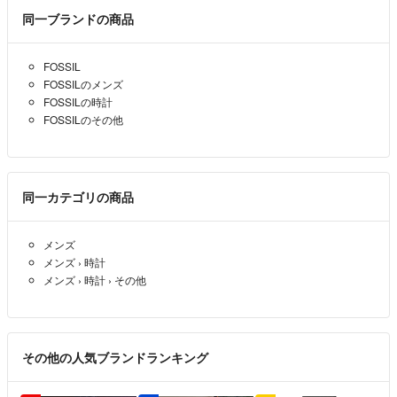
ネイビーさん3838
- 5年以上前
出品者
同一ブランドの商品
使用期間は、1年くらいです。
FOSSIL
ネイビーさん3838
- 5年以上前
出品者
FOSSILのメンズ
FOSSILの時計
FOSSILのその他
3000円にお値下げして頂けませんでしょうか？
sfghgch
- 5年以上前
同一カテゴリの商品
コメント失礼します！
使用期間はどれくらいでしょうか？
メンズ
やま
- 5年以上前
メンズ
›
時計
メンズ
›
時計
›
その他
その他の人気ブランドランキング