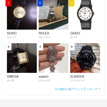
1
2
3
SEIKO
ROLEX
CASIO
セイコー
ロレックス
カシオ
4
5
6
OMEGA
swatch
G-SHOCK
オメガ
スウォッチ
ジーショック
その他の人気ブランドランキング