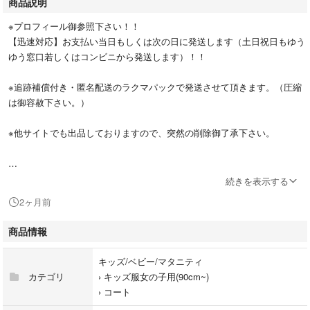
商品説明
※プロフィール御参照下さい！！
【迅速対応】お支払い当日もしくは次の日に発送します（土日祝日もゆう
ゆう窓口若しくはコンビニから発送します）！！
※追跡補償付き・匿名配送のラクマパックで発送させて頂きます。（圧縮
は御容赦下さい。）
※他サイトでも出品しておりますので、突然の削除御了承下さい。
続きを表示する
《 bonpoint ボンポワン 22SS レインコート 赤 オレンジ 10 》
2ヶ月前
商品情報
22SS
（春夏2022年コレクション）
キッズ/ベビー/マタニティ
カテゴリ
›
キッズ服女の子用(90cm~)
10Ａ
›
コート