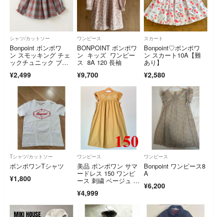
シャツ/カットソー
ワンピース
スカート
Bonpoint ボンポワ
BONPOINT ボンポワ
Bonpoint♡ボンポワ
ン スモッキング チェ
ン キッズ ワンピー
ン スカート10A【難
ックチュニック ブラ
ス 8A 120 長袖
あり】
ウス 18m
¥2,499
¥9,700
¥2,580
Tシャツ/カットソー
ワンピース
ワンピース
ボンポワンTシャツ
美品 ボンポワン サマ
Bonpoint ワンピース8
ードレス 150 ワンピ
A
¥1,800
ース 刺繍 ベージュ 12
¥6,200
a
¥4,999