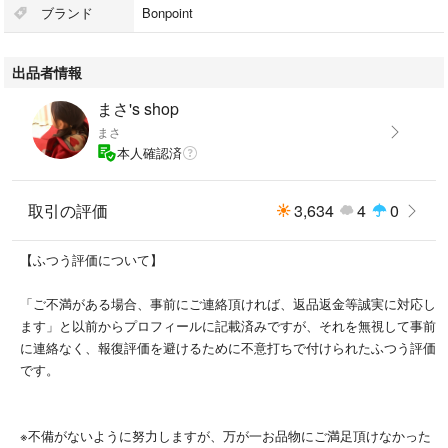
定価 46,000円程
ブランド
Bonpoint
新品未使用タグ付き
出品者情報
両サイドポケットあり
まさ's shop
まさ
ポリウレタン100%
本人確認済
雨の日もハッピーな気分になるネオンカラーのレインコート。
取引の評価
3,634
4
0
ビビッドなオレンジに白のテープがアクセント。
裾が広がったデザインで歩さばきがよく、フロントにフラップポケットが
【ふつう評価について】
あり機能性も◎。
コンパクトにたたんでバッグの中に携帯しておけば、急な雨でも安心で
「ご不満がある場合、事前にご連絡頂ければ、返品返金等誠実に対応し
す。
ます」と以前からプロフィールに記載済みですが、それを無視して事前
に連絡なく、報復評価を避けるために不意打ちで付けられたふつう評価
です。
新品未使用紙タグ付きの御品物でして、試着もしておりません（画像６、
７枚目参照）。傷汚れは見受けられませんが、自宅保管、素人検品の為、
御理解頂ける方のみ御購入をお願い致します。畳皺も御容赦下さい。
※不備がないように努力しますが、万が一お品物にご満足頂けなかった