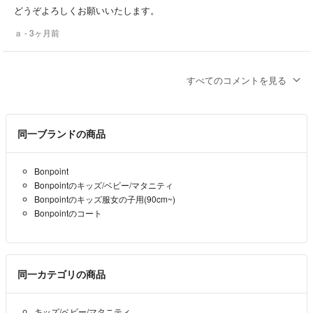
どうぞよろしくお願いいたします。
●発送方法の変更承ります。補償、追跡をご希望の方はご購入前にその
旨コメント下さい。
ａ
- 3ヶ月前
●包装につきましては、最も低コストの方法（資材の再利用含む）とし
初めまして、コメントありがとうございます。
ますが、別途ご要望承ります。
すべてのコメントを見る
購入を御検討頂いているとのことですので可能ですが、只今出先で帰
宅が夕方以降になってしまいます。
●配送中の破損、滅失、不到達等の不具合については責任を負いかねま
御返事が遅くなってしまいますが、お測り次第ご連絡しますので宜し
す。
くお願い致しますm(_ _)m
同一ブランドの商品
●基本的に窓口（郵便局orコンビニ）にて対面で引き渡し、発送証明
まさ
- 3ヶ月前
出品者
（普通郵便の場合は支払いの際のレシート）をもらいますので、発送忘
Bonpoint
れはありません。
Bonpointのキッズ/ベビー/マタニティ
はじめまして。
Bonpointのキッズ服女の子用(90cm~)
※ただし普通郵便・ラクマパック（日本郵便）については、ポストやス
こちらの商品の購入を検討しております。
Bonpointのコート
マリへ投函することもあります。
お忙しい中恐れ入りますが、着丈をお伺いすることは可能でしょう
※集荷の関係で発送通知と郵便局の引受時間に誤差が生じます。
か。
どうぞよろしくお願いいたします。
《その他》
同一カテゴリの商品
ａ
- 3ヶ月前
●フォローやいいねを繰り返すのみで、その後コメントや購入が一度も
ない方はブロックさせて頂くことがあります。
キッズ/ベビー/マタニティ