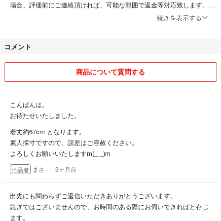
場合、評価前にご連絡頂ければ、可能な範囲で返金等対応致します。
（「いかなる場合も返品返金不可」の記載はラクマルール違反です）
続きを表示する
bonpoint ボンポワン ドレス dress フローラル
2022 22 SS 春夏 コレクション 限定 リバティ 花 柄 ワンピース 人気 完
コメント
●24時間どの時間帯でもご購入、メッセージ等、大歓迎です。
売 アウター レイン コート 上着 ジャケット ジャンパー ブルゾン ウィン
ドブレーカー 雨合羽 カッパ かっぱ レッド 赤 オレンジ 橙 チェリー マー
●取引メッセージは任意ですので、無言取引でも大丈夫です。コメント
商品について質問する
ク アイコン
なしでの即購入ももちろん大歓迎です。
カラー···オレンジ
●家族に喫煙者なし、ペットなしです。
こんばんは。
カラー···レッド
お待たせいたしました。
サイズ···140cm
●商品によってはバラ売り・値下げ対応可能なものがありますので、お
性別···女の子
着丈約67cm となります。
気軽にコメント下さい。日中は仕事していますが、頂いたコメントには
素人採寸ですので、誤差はご容赦ください。
当日中に返信します。
よろしくお願いいたしますm(_ _)m
●アミューズメント景品や店頭陳列品につきましては、細かい汚れの付
まさ
- 3ヶ月前
出品者
着、ヘコミ、折れ等の可能性があります。
出先にも関わらずご返信いただきありがとうございます。
急ぎではございませんので、お時間のある際にお伺いできればと存じ
《発送方法について》
ます。