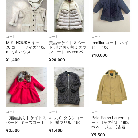
コート
コート
コート
MIKI HOUSE キッ
美品☆ケイトスペー
familiar コート ネイ
ズ コート サイズ110c
ド ボア切り替えダウ
ビー 100
m ミキハウス
ンコート 160cm ベー
¥18,000
ジュ アウター
¥1,400
¥20,000
コート
コート
コート
【着画あり】ケイトス
キッズ ダウンコー
Polo Ralph Lauren コ
ペード キッズコート
ト 袖フリル 150
ート（その他） 160c
m ベージュ 【古着】
¥3,500
¥1,400
【中古】【送料無料】
¥5,500