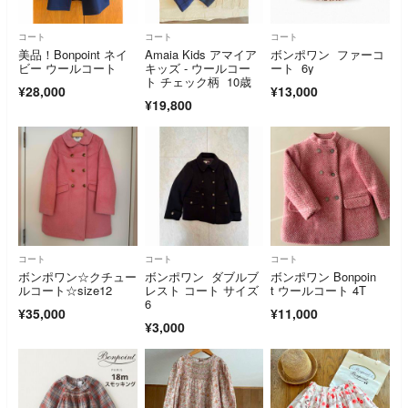
コート
コート
コート
美品！Bonpoint ネイ
Amaia Kids アマイア
ボンポワン ファーコ
ビー ウールコート
キッズ - ウールコー
ート 6y
ト チェック柄 10歳
¥28,000
¥13,000
¥19,800
コート
コート
コート
ボンポワン☆クチュー
ボンポワン ダブルブ
ボンポワン Bonpoin
ルコート☆size12
レスト コート サイズ
t ウールコート 4T
6
¥35,000
¥11,000
¥3,000