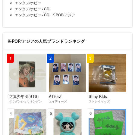
エンタメ/ホビー
エンタメ/ホビー
›
CD
エンタメ/ホビー
›
CD
›
K-POP/アジア
K-POP/アジアの人気ブランドランキング
1
2
3
防弾少年団(BTS)
ATEEZ
Stray Kids
ボウダンショウネンダン
エイティーズ
ストレイキッズ
4
5
6