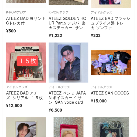
K-POP/アジア
K-POP/アジア
アイドルグッズ
ATEEZ BAD ヨサン F
ATEEZ GOLDEN HO
ATEEZ BAD フラッシ
Cトレカ付
UR Part.5 デジパ 楽
ュプライス盤 トレ
天ステッカー サン
カ ソンファ
¥500
¥1,222
¥333
アイドルグッズ
アイドルグッズ
アイドルグッズ
ATEEZ BAD アチ
ATEEZ ペンミ JAPA
ATEEZ SAN GOODS
ズ シリアル １５枚
N ボイスカード サ
¥15,000
ン SAN voice card
¥12,600
¥6,500