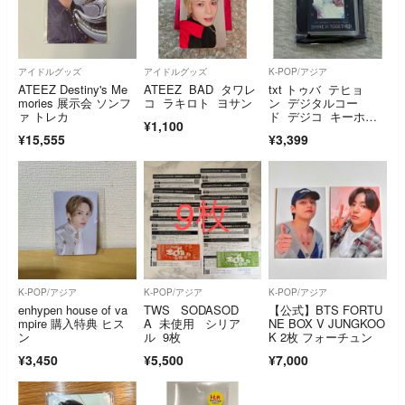
アイドルグッズ
アイドルグッズ
K-POP/アジア
ATEEZ Destiny's Me
ATEEZ BAD タワレ
txt トゥバ テヒョ
mories 展示会 ソンフ
コ ラキロト ヨサン
ン デジタルコー
ァ トレカ
ド デジコ キーホル
¥1,100
ダー shine
¥15,555
¥3,399
K-POP/アジア
K-POP/アジア
K-POP/アジア
enhypen house of va
TWS SODASOD
【公式】BTS FORTU
mpire 購入特典 ヒス
A 未使用 シリア
NE BOX V JUNGKOO
ン
ル 9枚
K 2枚 フォーチュン
¥3,450
¥5,500
¥7,000