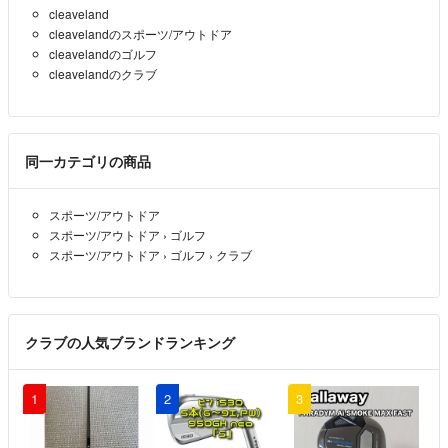
ご回答願います、返信がなければ次の方に権利譲渡させて頂きます。
cleaveland
cleavelandのスポーツ/アウトドア
aki
- 4年弱前
出品者
cleavelandのゴルフ
cleavelandのクラブ
購入させていただきたいのですがだめでしょうか?
すぐにお支払い可能です。
まきた
- 4年弱前
同一カテゴリの商品
解りました、ささ様を優先的にさせて頂きます。
スポーツ/アウトドア
専用に致しますのでなるべく早いうちに購入お願い致します。それで
スポーツ/アウトドア
›
ゴルフ
は失礼します。
スポーツ/アウトドア
›
ゴルフ
›
クラブ
aki
- 4年弱前
出品者
こんにちわ。
クラブの人気ブランドランキング
わざわざご連絡ありがとうございます。
購入したいですね！
1
2
3
29,500で購入可能です。
購入は少し待っていただくことは可能でしょうか？
お手数をおかけしますが宜しくお願い致します。