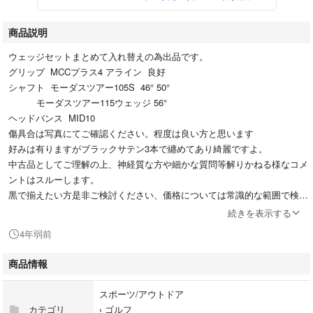
商品説明
ウェッジセットまとめて入れ替えの為出品です。
グリップ MCCプラス4 アライン 良好
シャフト モーダスツアー105S 46° 50°
モーダスツアー115ウェッジ 56°
ヘッドバンス MID10
傷具合は写真にてご確認ください。程度は良い方と思います
好みは有りますがブラックサテン3本で纏めてあり綺麗ですよ。
中古品としてご理解の上、神経質な方や細かな質問等解りかねる様なコメ
ントはスルーします。
黒で揃えたい方是非ご検討ください、価格については常識的な範囲で検討
させて頂きます。
続きを表示する
4年弱前
商品情報
スポーツ/アウトドア
カテゴリ
›
ゴルフ