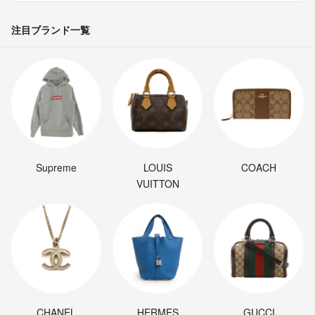
出張などで不在にしておりまして…
ささ
- 4年弱前
注目ブランド一覧
購入意思は先述コメントで確認しましたので希望購入日を記載頂けれ
ばそれまでは専用として押さえておきますよ。
aki
- 4年弱前
出品者
大丈夫なんですか？
ラクマを初めて使ってるんでよくわからず…
Supreme
LOUIS
COACH
ささ
- 4年弱前
VUITTON
解りました、こちらは大丈夫ですが専用にしましょうか？
aki
- 4年弱前
出品者
購入したいので少しお時間ください！
ささ
- 4年弱前
CHANEL
HERMES
GUCCI