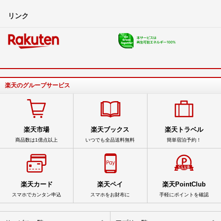
了解致しました。
リンク
ささ
- 4年弱前
ご検討有難うございます、そこまで大幅には難しいです。端数程度に
て検討させて頂きます。
宜しくお願いします。
aki
- 4年弱前
出品者
楽天のグループサービス
26,000〜28,000くらいはいかがでしょうか…
一度ご検討ほど宜しくお願い致します！
楽天市場
楽天ブックス
楽天トラベル
ささ
- 4年弱前
商品数は1億点以上
いつでも全品送料無料
簡単宿泊予約！
大きな値引きは出来ませんが、購入条件であれば多少は考慮させて頂
きます。
希望額掲示して下さい。
楽天カード
楽天ペイ
楽天PointClub
スマホでカンタン申込
スマホをお財布に
手軽にポイントを確認
aki
- 4年弱前
出品者