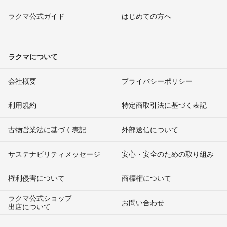
ラクマ公式ガイド
はじめての方へ
こんばんは。
返信ありがとうございます。
ささ
- 4年弱前
ラクマについて
遅くなりまして申し訳ありません、今の所もう少し上の価格での販売
会社概要
プライバシーポリシー
を予定しております。ご理解下されば検討願います。
aki
- 4年弱前
出品者
利用規約
特定商取引法に基づく表記
こんにちは。
古物営業法に基づく表記
外部送信について
昨日に引き続き失礼します。
28,000〜29,000でも難しいでしょうか。
サステナビリティメッセージ
安心・安全のための取り組み
一度ご検討宜しくお願い致します。
権利侵害について
商標権について
ささ
- 4年弱前
ラクマ公式ショップ
お問い合わせ
ご返信ありがとうございます。
出店について
そうなんですね…