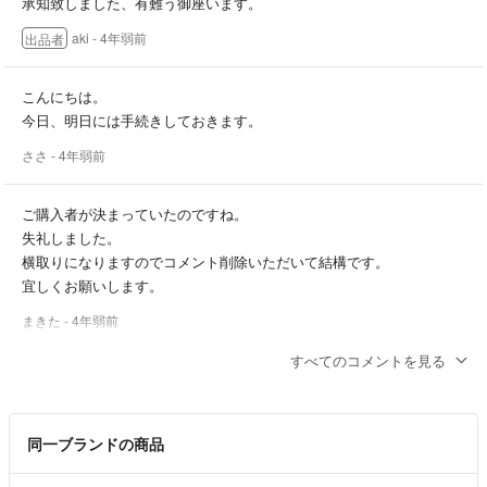
承知致しました、有難う御座います。
aki
- 4年弱前
出品者
こんにちは。
今日、明日には手続きしておきます。
ささ
- 4年弱前
ご購入者が決まっていたのですね。
失礼しました。
横取りになりますのでコメント削除いただいて結構です。
宜しくお願いします。
まきた
- 4年弱前
すべてのコメントを見る
ささ様のご購入意思を頂いておりますので今の所先方次第で御座いま
す。
少々お待ち頂けますでしょうか。
同一ブランドの商品
ささ様へ
購入日はいつ頃になりますでしょうか？