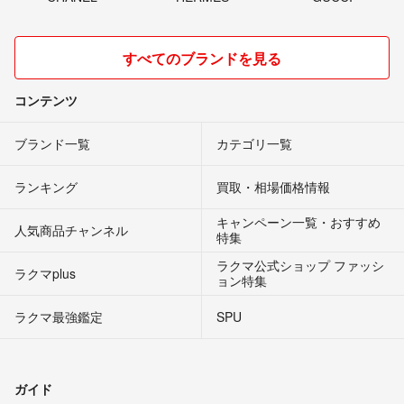
宜しくお願いします。
すべてのブランドを見る
aki
- 4年弱前
出品者
コンテンツ
そうなんですね…
購入を検討させていただきます！
ブランド一覧
カテゴリ一覧
ささ
- 4年弱前
ランキング
買取・相場価格情報
申し訳ありません、三万切れないです。
キャンペーン一覧・おすすめ
人気商品チャンネル
aki
- 4年弱前
出品者
特集
ラクマ公式ショップ ファッシ
ラクマplus
ョン特集
こんばんは。
度々ご連絡失礼致します。
ラクマ最強鑑定
SPU
写真みて綺麗なので購入したいです。
29,000でご検討していただけませんでしょうか？
ご検討お願い致します。
ガイド
ささ
- 4年弱前