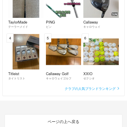
ささ
- 4年弱前
TaylorMade
PING
Callaway
ささ様
テーラーメイド
ピン
キャロウェイ
ご確認します、先程他のサイトで29500で要望がありまして当方とし
ましては手数料の関係でこちらラクマで取引を希望したいので、もし
4
5
6
29500で購入頂ける様であれば貴殿を優先いたしますが如何致しまし
ょうか。6時くらい迄にご返信なければ残念ですが向こうへ販売させ
て頂きます。
aki
- 4年弱前
出品者
Titleist
Callaway Golf
XXIO
タイトリスト
キャロウェイゴルフ
ゼクシオ
さすがに1週間以上は専用にはできませんが、こちらは特に急いでい
ませんので、都合の付く時にで結構ですよ。
クラブの人気ブランドランキング
aki
- 4年弱前
出品者
おはようございます。
もし大丈夫でしたら9月19日の週までお待ちいただけたら大変助かり
ページの上へ戻る
ます。