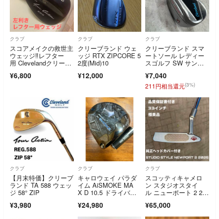
クラブ
クラブ
クラブ
スコアメイクの救世主
クリーブランド ウェ
クリーブランド スマ
ウェッジ‼️レフター
ッジ RTX ZIPCORE 5
ートソール レディー
用 Clevelandクリーブ
2度(Mid)10
スゴルフ SW サンド
ランド60°
ウェッジ 右利き用 Cl
¥6,800
¥12,000
¥7,040
eveland SMART SOL
E
(3%)
211円相当還元
クラブ
クラブ
クラブ
【月末特価】クリーブ
キャロウェイ パラダ
スコッティキャメロ
ランド TA 588 ウェッ
イム AiSMOKE MA
ン スタジオスタイ
ジ 58° ZIP
X D 10.5 ドライバー
ル ニューポート 2 20
ヘッドのみ
25 極美品 STUDIO S
¥3,980
¥24,980
¥65,000
TYLE NEWPORT 2 2
025