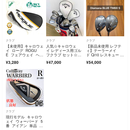
クラブ
クラブ
クラブ
【未使用】キャロウェ
人気☆キャロウェ
【新品未使用 レフテ
イ ローグ ROGU
イ レディース用ゴル
ィ】テーラーメイ
E フェアウェイ ヘッ
フクラブ セット☆初
ド Qi10 レスキュー 4
ドカバー
心者 女性右利きバッ
U.5U 純正S
¥3,280
¥47,000
¥54,000
グ付 Callaway ソレイ
ル
クラブ
現行モデル キャロウ
ェイ ウォーバード 5
番 アイアン 単品 純
正カーボン（R）