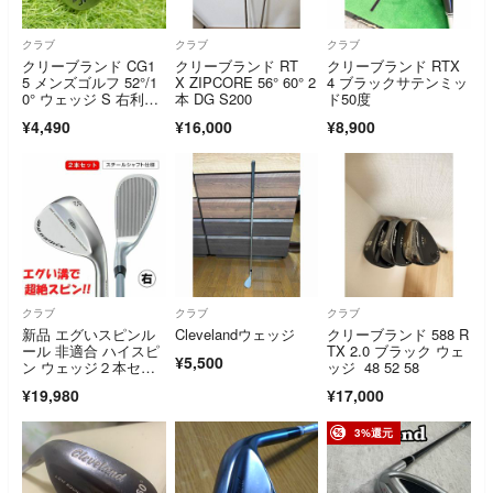
クラブ
クラブ
クラブ
クリーブランド CG1
クリーブランド RT
クリーブランド RTX
5 メンズゴルフ 52°/1
X ZIPCORE 56° 60° 2
4 ブラックサテンミッ
0° ウェッジ S 右利
本 DG S200
ド50度
き Cleveland 純正スチ
¥4,490
¥16,000
¥8,900
ール NSプロ
クラブ
クラブ
クラブ
新品 エグいスピンル
Clevelandウェッジ
クリーブランド 588 R
ール 非適合 ハイスピ
TX 2.0 ブラック ウェ
¥5,500
ン ウェッジ２本セッ
ッジ 48 52 58
ト
¥19,980
¥17,000
3%還元