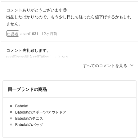
コメントありがとうございます😌
出品したばかりなので、もう少し日にち経ったら値下げするかもしれ
ません。
asahi1631
- 12ヶ月前
出品者
コメント失礼致します。
600円での購入は可能でしょうか？
すべてのコメントを見る
nynk
- 12ヶ月前
同一ブランドの商品
Babolat
Babolatのスポーツ/アウトドア
Babolatのテニス
Babolatのバッグ