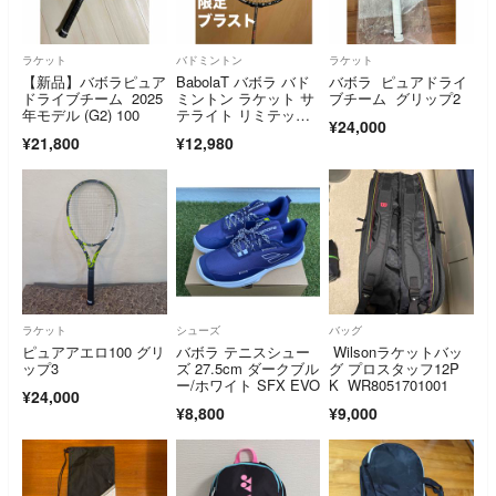
ラケット
バドミントン
ラケット
【新品】バボラピュア
BabolaT バボラ バド
バボラ ピュアドライ
ドライブチーム 2025
ミントン ラケット サ
ブチーム グリップ2
年モデル (G2) 100
テライト リミテッ
¥24,000
ド ブラスト
¥21,800
¥12,980
ラケット
シューズ
バッグ
ピュアアエロ100 グリ
バボラ テニスシュー
Wilsonラケットバッ
ップ3
ズ 27.5cm ダークブル
グ プロスタッフ12P
ー/ホワイト SFX EVO
K WR8051701001
¥24,000
¥8,800
¥9,000