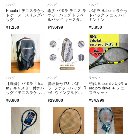
バッグ
バッグ
バッグ
BabolaT テニスラケッ
希少 バボラ テニス ラ
バボラ Babolat ラケッ
トケース スリングバ
ケットバッグ トラベ
トバッグ テニス バド
ッグ
ルバッグ キャスター
ミントン
付 ブルー 青
¥1,250
¥13,499
¥5,950
バッグ
バッグ
ラケット
【廃番】バボラ『Tea
管理番号178 バボ
初代 Babolat バボラ a
m』キャスター付きバ
ラ ラケットバッグ R
ero pro drive ＋ テニ
ッグ／テニスラケット
H6 ウィンブルド
スラケット
／入手困難／遠征
ン Wimbledonブラン
¥8,800
¥29,000
¥34,999
ド