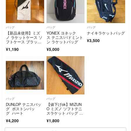
バッグ
バッグ
バッグ
【新品未使用】ミズ
YONEX ヨネック
ナイキラケットバッグ
ノ ラケットケース ソ
ス テニス/バドミント
¥3,500
フトケース ブラック×
ン ラケットバッグ
ホワイト 1本用
¥1,190
¥5,000
バッグ
バッグ
DUNLOP テニスバッ
【値下げok】MIZUN
グ ボストンバッ
O ミズノ ソフトテニ
グ ハート
スラケット バッグ ケ
ース
¥4,200
¥1,800