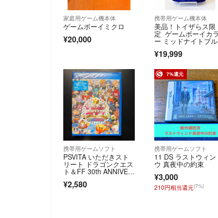
家庭用ゲーム機本体
携帯用ゲーム機本体
ゲームボーイミクロ
美品！トイザらス限
定 ゲームボーイカ
¥20,000
ー ミッドナイトブ
¥19,999
7%還元
携帯用ゲームソフト
携帯用ゲームソフト
PSVITA いただきスト
11 DS ラストウィン
リート ドラゴンクエス
ウ 真夜中の約束
ト＆FF 30th ANNIVER
¥3,000
SARY 新品未使用
¥2,580
(7%)
210円相当還元