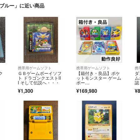
 ブルー」に近い商品
携帯用ゲームソフト
携帯用ゲームソフト
携
ク
ＧＢゲームボーイソフ
【箱付き・良品】ポケ
ダ
ト ドラゴンクエストII
ットモンスター ゲーム
ム
I そして伝説へ・・・
ボー
認
イ 赤 緑 青 黄 金 銀 ソ
¥1,300
¥169,980
¥
フト