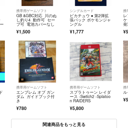
携帯用ゲームソフト
シングルカード
携
GB &GBC対応 川のぬ
ピカチュウ ● 第2弾拡
レ
ラ
し釣り4 動作可 セー
張パック ポケモンジャ
ケ
ルー
ブ可 電池カバーなし
ングル
発
¥1,500
¥1,777
¥5
携帯用ゲームソフト
携帯用ゲームソフト
携
ド
エンブレム オブ ガン
スプラトゥーン レイダ
ル
ダム ガイドブック付
ース -Switch2 -Splatoo
¥
き
n RAIDERS
¥780
¥5,800
関連商品をもっと見る