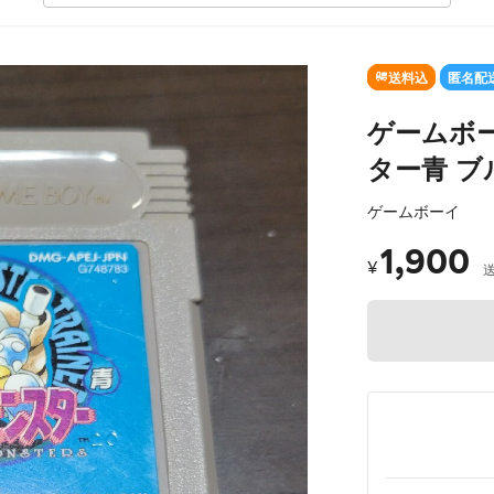
SOLD OUT
送料込
匿名配
ゲームボ
ター青 ブ
ゲームボーイ
1,900
¥