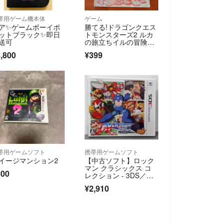
帯用ゲーム機本体
ゲーム
ア✨ゲームボーイポ
勝てる!ドラゴンクエス
ットブラック✨即日
トモンスターズ2 ルカ
送可
の旅立ちイルの冒険共
通 初版 攻略本「勝て
,800
¥399
る!ドラゴンクエストモ
ンスターズ2 ルカ
帯用ゲームソフト
携帯用ゲームソフト
イージマンション2
【中古ソフト】ロック
マン クラシックス コ
500
レクション - 3DS／ニ
ンテンドー3DS、Ninte
¥2,910
ndo 3DS